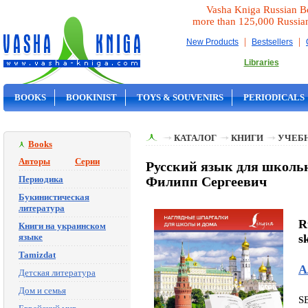
Vasha Kniga Russian B
more than 125,000 Russia
|
|
New Products
Bestsellers
Libraries
BOOKS
BOOKINIST
TOYS & SOUVENIRS
PERIODICALS
ON SALE
КАТАЛОГ
КНИГИ
УЧЕБН
Books
Авторы
Серии
Русский язык для школьн
Периодика
Филипп Сергеевич
Букинистическая
литература
R
Книги на украинском
языке
s
Tamizdat
А
Детская литература
Дом и семья
S