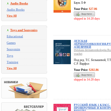
Баум Л.Ф
Audio Books
Your Price:
$27.06
Audio Books
View All
shipped in 14-20 days
Toys and Souvenirs
Educational
ДЕТСКАЯ
Games
ДЕРМАТООНКОЛОГИЯ.РУ
ДЛЯ ВРАЧЕЙ
Souvenirs
Detskaia dermatoonkologiia.Ru
vrachei
Toys
Под ред. Т.С. Белышевой, Т.Т
Training
С.Р. Варфол
View All
Your Price:
$202.86
shipped in 14-20 days
РУССКИЙ ЯЗЫК 1 КЛАСС.
ПРОВЕРОЧНЫЕ И КОНТР
РАБОТЫ