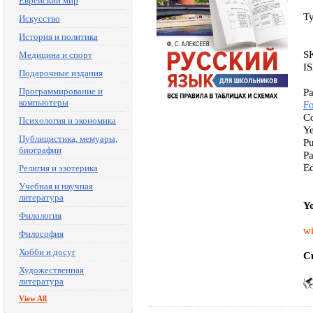
Еврейский мир
T
Искусство
История и политика
S
Медицина и спорт
I
Подарочные издания
Программирование и
Pa
компьютеры
F
Co
Психология и экономика
Ye
Публицистика, мемуары,
Pu
биографии
Pa
Ed
Религия и эзотерика
Учебная и научная
литература
Yo
Филология
wi
Философия
Хобби и досуг
Cu
Художественная
литература
View All