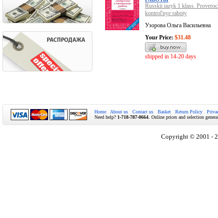
Russkii iazyk 1 klass. Proveroc
kontrol'nye raboty
Узорова Ольга Васильевна
Your Price:
$31.48
shipped in 14-20 days
Home
About us
Contact us
Basket
Return Policy
Priva
Need help?
1-718-787-0664
. Online prices and selection genera
Copyright © 2001 - 2