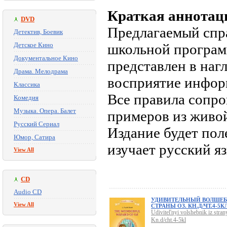
Краткая аннотац
DVD
Предлагаемый спр
Детектив, Боевик
Детское Кино
школьной програм
Документальное Кино
представлен в наг
Драма. Мелодрама
восприятие инфор
Классика
Все правила сопр
Комедия
Музыка. Опера. Балет
примеров из живой
Русский Сериал
Издание будет пол
Юмор, Сатира
изучает русский я
View All
CD
Audio CD
УДИВИТЕЛЬНЫЙ ВОЛШЕБ
View All
СТРАНЫ ОЗ. КН.Д/ЧТ.4-5К
Udivitel'nyi volshebnik iz stran
Kn.d/cht.4-5kl