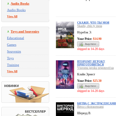
Audio Books
Audio Books
View All
СКАЖИ, ЧТО ТЫ МОЯ
Skazhi, chto ty moia
Toys and Souvenirs
Нуребэк Э.
Educational
Your Price:
$14.90
Games
shipped in 14-20 days
Souvenirs
Toys
ВТОРОМУ ИГРОКУ
Training
ПРИГОТОВИТЬСЯ
Vtoromu igroku prigotovit'sia
View All
Клайн Эрнест
Your Price:
$25.50
shipped in 14-20 days
БИТВА С ЭКСТРАСЕНСАМ
Bitva s ekstrasensami
Шервуд В.