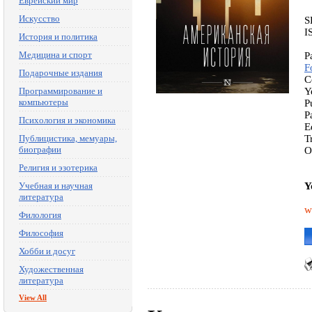
Еврейский мир
Искусство
S
I
История и политика
Медицина и спорт
P
F
Подарочные издания
C
Программирование и
Y
компьютеры
P
P
Психология и экономика
E
Публицистика, мемуары,
T
биографии
O
Религия и эзотерика
Учебная и научная
Y
литература
w
Филология
Философия
Хобби и досуг
Художественная
литература
View All