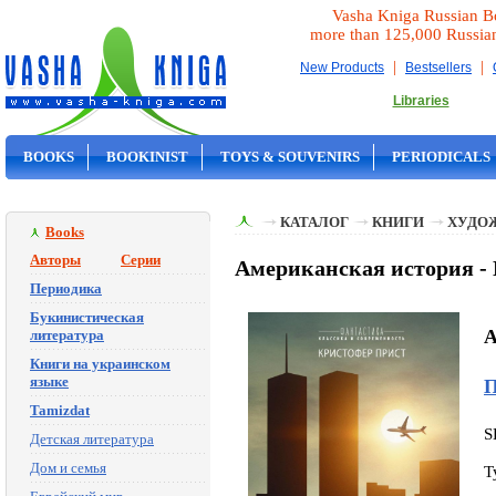
Vasha Kniga Russian B
more than 125,000 Russia
|
|
New Products
Bestsellers
Libraries
BOOKS
BOOKINIST
TOYS & SOUVENIRS
PERIODICALS
ON SALE
КАТАЛОГ
КНИГИ
ХУДО
Books
Авторы
Серии
Американская история -
Периодика
Букинистическая
A
литература
Книги на украинском
языке
П
Tamizdat
S
Детская литература
Дом и семья
T