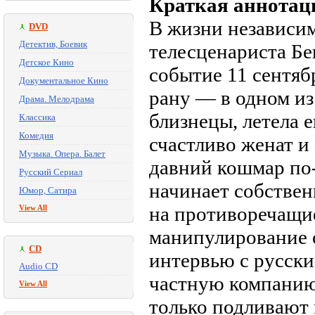
Краткая аннотац
В жизни независи
DVD
Детектив, Боевик
телесценариста Б
Детское Кино
событие 11 сентя
Документальное Кино
рану — в одном из
Драма. Мелодрама
близнецы, летела 
Классика
Комедия
счастливо женат и
Музыка. Опера. Балет
давний кошмар по-
Русский Сериал
начинает собствен
Юмор, Сатира
на противоречащи
View All
манипулирование 
CD
интервью с русск
Audio CD
частную компанию,
View All
только подливают м