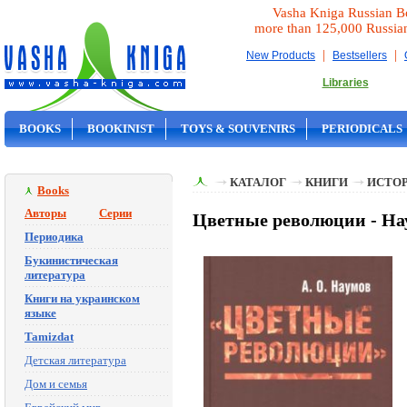
Vasha Kniga Russian B
more than 125,000 Russia
|
|
New Products
Bestsellers
Libraries
BOOKS
BOOKINIST
TOYS & SOUVENIRS
PERIODICALS
ON SALE
КАТАЛОГ
КНИГИ
ИСТОР
Books
Авторы
Серии
Цветные революции - На
Периодика
Букинистическая
литература
Книги на украинском
языке
Tamizdat
Детская литература
Дом и семья