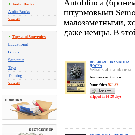
Autoblinda (броне
Audio Books
штурмовыми Semov
Audio Books
View All
малозаметными, х
даже немцы. В этой
Toys and Souvenirs
Educational
Games
Souvenirs
ВЕЛИКАЯ ШАХМАТНАЯ
ДОСКА
Toys
Velikaia shakhmatnaia doska
Training
Бжезинский Збигнев
View All
Your Price:
$24.77
shipped in 14-20 days