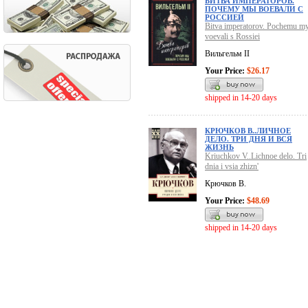
БИТВА ИМПЕРАТОРОВ.
ПОЧЕМУ МЫ ВОЕВАЛИ С
РОССИЕЙ
Bitva imperatorov. Pochemu m
voevali s Rossiei
Вильгельм II
Your Price:
$26.17
shipped in 14-20 days
КРЮЧКОВ В..ЛИЧНОЕ
ДЕЛО. ТРИ ДНЯ И ВСЯ
ЖИЗНЬ
Kriuchkov V..Lichnoe delo. Tri
dnia i vsia zhizn'
Крючков В.
Your Price:
$48.69
shipped in 14-20 days