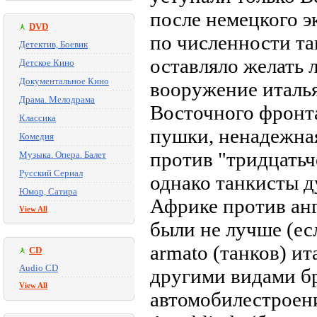
после немецкого 
DVD
по численности та
Детектив, Боевик
оставляло желать 
Детское Кино
Документальное Кино
вооружение италья
Драма. Мелодрама
Восточного фронта
Классика
пушки, ненадежная 
Комедия
против "тридцатьч
Музыка. Опера. Балет
Русский Сериал
однако танкисты д
Юмор, Сатира
Африке против анг
View All
были не лучше (ес
armato (танков) и
CD
Audio CD
другими видами б
View All
автомобилестроени