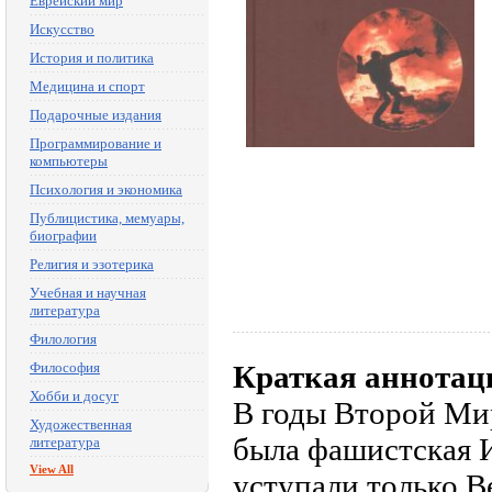
Еврейский мир
Искусство
История и политика
Медицина и спорт
Подарочные издания
Программирование и
компьютеры
Психология и экономика
Публицистика, мемуары,
биографии
Религия и эзотерика
Учебная и научная
литература
Филология
Философия
Краткая аннотац
Хобби и досуг
В годы Второй Ми
Художественная
была фашистская 
литература
View All
уступали только В