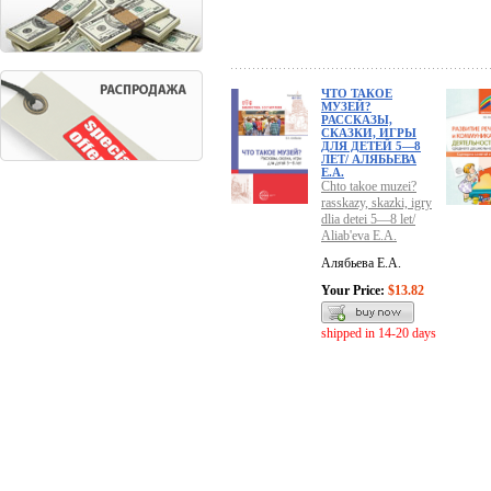
ЧТО ТАКОЕ
МУЗЕЙ?
РАССКАЗЫ,
СКАЗКИ, ИГРЫ
ДЛЯ ДЕТЕЙ 5—8
ЛЕТ/ АЛЯБЬЕВА
Е.А.
Chto takoe muzei?
rasskazy, skazki, igry
dlia detei 5—8 let/
Aliab'eva E.A.
Алябьева Е.А.
Your Price:
$13.82
shipped in 14-20 days