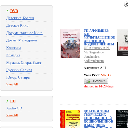
DVD
Детектив, Боевик
Детское Кино
УП АЛФИМЦЕВ
Документальное Кино
А.Н.
МУЛЬТИАГЕНТНОЕ
Драма. Мелодрама
ОБУЧЕНИЕ С
ПОДКРЕПЛЕНИЕМ
Классика
UP Alfimtsev A.N.
Mul'tiagentnoe
Комедия
obuchenie s
podkrepleniem
Музыка. Опера. Балет
Алфимцев А.Н.
Русский Сериал
Your Price:
$87.33
Юмор, Сатира
View All
shipped in 14-20 days
CD
Audio CD
ДИАГНОСТИКА
ТВОРЧЕСКИХ
View All
СПОСОБНОСТЕЙ
ДОШКОЛЬНИКОВ
И МЛАДШИХ