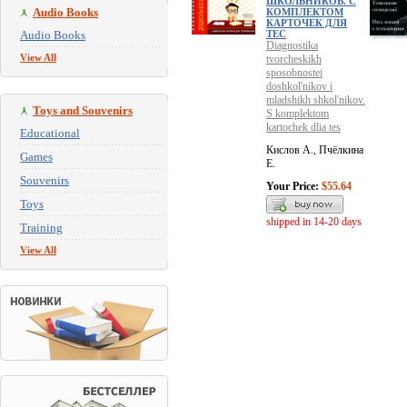
ШКОЛЬНИКОВ. С
Audio Books
КОМПЛЕКТОМ
КАРТОЧЕК ДЛЯ
Audio Books
ТЕС
Diagnostika
View All
tvorcheskikh
sposobnostei
doshkol'nikov i
mladshikh shkol'nikov.
Toys and Souvenirs
S komplektom
kartochek dlia tes
Educational
Кислов А., Пчёлкина
Games
Е.
Souvenirs
Your Price:
$55.64
Toys
shipped in 14-20 days
Training
View All