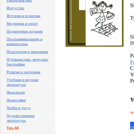
Еврейский мир
S
Искусство
История и политика
T
Медицина и спорт
Подарочные издания
S
Программирование и
I
компьютеры
Психология и экономика
P
Публицистика, мемуары,
F
биографии
C
Религия и эзотерика
Y
Учебная и научная
P
литература
Филология
Y
Философия
Хобби и досуг
w
Художественная
литература
View All