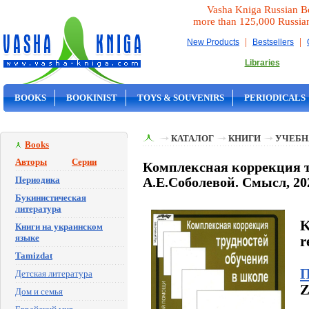
Vasha Kniga Russian B
more than 125,000 Russia
|
|
New Products
Bestsellers
Libraries
BOOKS
BOOKINIST
TOYS & SOUVENIRS
PERIODICALS
ON SALE
КАТАЛОГ
КНИГИ
УЧЕБН
Books
Авторы
Серии
Комплексная коррекция т
Периодика
А.Е.Соболевой. Смысл, 202
Букинистическая
литература
K
Книги на украинском
языке
r
Tamizdat
П
Детская литература
Z
Дом и семья