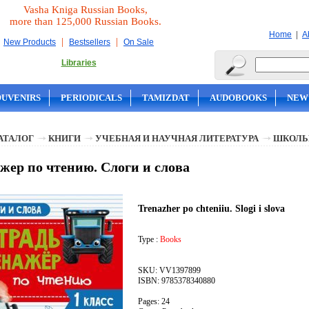
Vasha Kniga Russian Books,
more than 125,000 Russian Books.
|
Home
A
|
|
New Products
Bestsellers
On Sale
Libraries
OUVENIRS
PERIODICALS
TAMIZDAT
AUDOBOOKS
NEW
АТАЛОГ
КНИГИ
УЧЕБНАЯ И НАУЧНАЯ ЛИТЕРАТУРА
ШКОЛЬ
жер по чтению. Слоги и слова
Trenazher po chteniiu. Slogi i slova
Type :
Books
SKU: VV1397899
ISBN: 9785378340880
Pages: 24