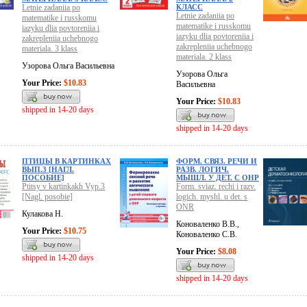
Letnie zadaniia po
КЛАСС
Letnie zadaniia po
matematike i russkomu
matematike i russkomu
iazyku dlia povtoreniia i
iazyku dlia povtoreniia i
zakrepleniia uchebnogo
zakrepleniia uchebnogo
materiala. 3 klass
materiala. 2 klass
Узорова Ольга Васильевна
Узорова Ольга
Your Price:
$10.83
Васильевна
Your Price:
$10.83
shipped in 14-20 days
shipped in 14-20 days
ПТИЦЫ В КАРТИНКАХ
ФОРМ. СВЯЗ. РЕЧИ И
ВЫП.3 [НАГЛ.
РАЗВ. ЛОГИЧ.
ПОСОБИЕ]
МЫШЛ. У ДЕТ. С ОНР
Ptitsy v kartinkakh Vyp.3
Form. sviaz. rechi i razv.
[Nagl. posobie]
logich. myshl. u det. s
ONR
Кулакова Н.
Коноваленко В.В.,
Your Price:
$10.75
Коноваленко С.В.
Your Price:
$8.08
shipped in 14-20 days
shipped in 14-20 days