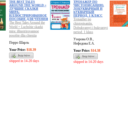
THE BEST TALES
ТРЕНАЖЕР ПО
AROUND THE WORLD =
ЧИСТОПИСАНИЮ.
ЛУЧШИЕ СКАЗКИ
ДОБУКВАРНЫЙ И
МИРА:
БУКВАРНЫЙ
ИЛЛЮСТРИРОВАННОЕ
ПЕРИОД. 1 КЛАСС
ПОСОБИЕ ДЛЯ ЧТЕНИЯ
Trenazher po
The Best Tales Around the
chistopisaniiu.
World = Luchshie skazki
Dobukvarnyi i bukvarnyi
mira: illiustrirovannoe
period. 1 klass
posobie dlia chteniia
Узорова О.В.,
Перро Шарль
Нефедова Е.А.
Your Price:
$18.39
Your Price:
$14.38
shipped in 14-20 days
shipped in 14-20 days