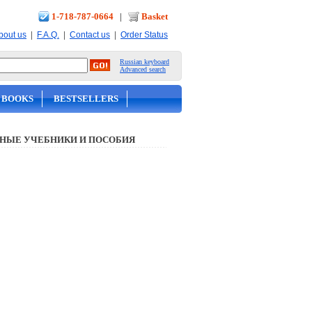
1-718-787-0664
|
Basket
|
|
|
bout us
F.A.Q.
Contact us
Order Status
Russian keyboard
Advanced search
 BOOKS
BESTSELLERS
НЫЕ УЧЕБНИКИ И ПОСОБИЯ