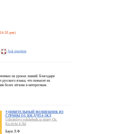
 14-20 дня)
Ask question
ченных на уроках знаний. Благодаря
 русского языка, что повысит их
ия более лёгким и интересным.
УДИВИТЕЛЬНЫЙ ВОЛШЕБНИК ИЗ
СТРАНЫ ОЗ. КН.Д/ЧТ.4-5КЛ
Udivitel'nyi volshebnik iz strany Oz.
Kn.d/cht.4-5kl
Баум Л.Ф