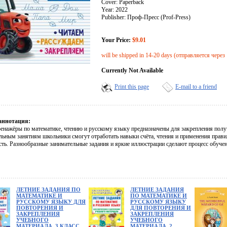
Cover: Paperback
Year: 2022
Publisher: Проф-Пресс (Prof-Press)
Your Price:
$9.01
will be shipped in 14-20 days (отправляется через
Currently Not Available
Print this page
E-mail to a friend
аннотация:
ренажёры по математике, чтению и русскому языку предназначены для закрепления полу
льным занятиям школьники смогут отработать навыки счёта, чтения и применения правил
сть. Разнообразные занимательные задания и яркие иллюстрации сделают процесс обучен
ЛЕТНИЕ ЗАДАНИЯ ПО
ЛЕТНИЕ ЗАДАНИЯ
МАТЕМАТИКЕ И
ПО МАТЕМАТИКЕ И
РУССКОМУ ЯЗЫКУ ДЛЯ
РУССКОМУ ЯЗЫКУ
ПОВТОРЕНИЯ И
ДЛЯ ПОВТОРЕНИЯ И
ЗАКРЕПЛЕНИЯ
ЗАКРЕПЛЕНИЯ
УЧЕБНОГО
УЧЕБНОГО
МАТЕРИАЛА. 3 КЛАСС
МАТЕРИАЛА. 2