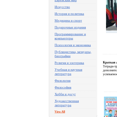
Еврейский мир
Искусство
История и политика
Медицина и спорт
Подарочные издания
Программирование и
компьютеры
Психология и экономика
Публицистика, мемуары,
биографии
Краткая 
Религия и эзотерика
Тетради-т
Учебная и научная
дополните
литература
успеваемо
Филология
Философия
Хобби и досуг
Художественная
литература
View All