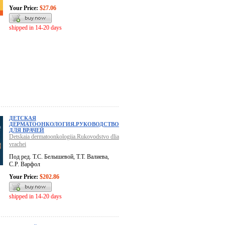
Your Price:
$27.06
shipped in 14-20 days
ДЕТСКАЯ
ДЕРМАТООНКОЛОГИЯ.РУКОВОДСТВО
ДЛЯ ВРАЧЕЙ
Detskaia dermatoonkologiia.Rukovodstvo dlia
vrachei
Под ред. Т.С. Белышевой, Т.Т. Валиева,
С.Р. Варфол
Your Price:
$202.86
shipped in 14-20 days