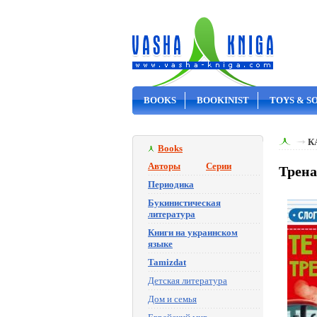
BOOKS
BOOKINIST
TOYS & S
ON SALE
К
Books
Авторы
Серии
Трена
Периодика
Букинистическая
литература
Книги на украинском
языке
Tamizdat
Детская литература
Дом и семья