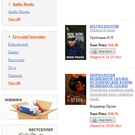
Audio Books
Audio Books
View All
ШХУНА КОЛУМБ
Shkhuna Kolumb
Toys and Souvenirs
Трублаини Н.П.
Educational
Your Price:
$16.48
Games
shipped in 14-20 days
Souvenirs
Toys
Training
МОРФОЛОГИЯ
ВОЛШЕБНОЙ СКАЗКИ.
ИСТОРИЧЕСКИЕ КОРНИ
View All
ВОЛШЕБНОЙ СКАЗКИ
Morfologiia volshebnoi skazki.
Istoricheskie korni volshebnoi
skazki
Владимир Пропп
Your Price:
$39.76
shipped in 14-20 days