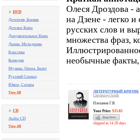
Олеся Дроздова - 
DVD
на Дзене - легко 
Детектив, Боевик
русских слов и в
Детское Кино
Документальное Кино
множества фраз, к
Драма. Мелодрама
Иллюстрированное 
Классика
необычные факты, 
Комедия
Музыка. Опера. Балет
Русский Сериал
Юмор, Сатира
ЛИТЕРАТУРНЫЙ КРИТИК
View All
Literaturnyi kritik
Плеханов Г.В.
CD
Your Price:
$35.83
Audio CD
shipped in 14-20 days
View All