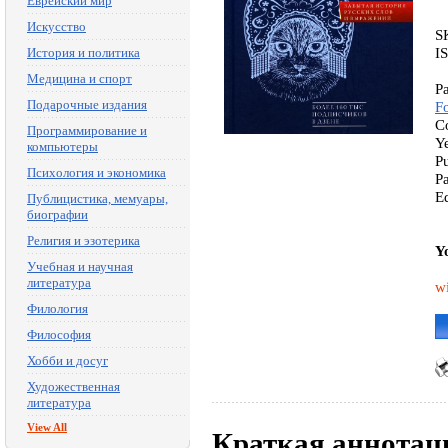
Еврейский мир
Искусство
S
I
История и политика
Медицина и спорт
P
Подарочные издания
F
C
Программирование и
Y
компьютеры
P
Психология и экономика
P
E
Публицистика, мемуары,
биографии
Религия и эзотерика
Y
Учебная и научная
литература
w
Филология
Философия
Хобби и досуг
Художественная
литература
View All
Краткая аннотац