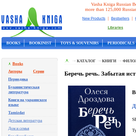
Vasha Kniga Russian B
more than 125,000 Russia
|
|
New Products
Bestsellers
Libraries
BOOKS
BOOKINIST
TOYS & SOUVENIRS
PERIODICALS
ON SALE
КАТАЛОГ
КНИГИ
ФИЛО
Books
Авторы
Серии
Беречь речь. Забытая ис
Периодика
Букинистическая
B
литература
Книги на украинском
языке
Д
Tamizdat
S
Детская литература
Дом и семья
T