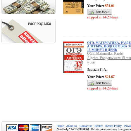
Your Price:
$51.01
shipped in 14-20 days
ОГЭ. МАТЕМАТИКА. РАЗД
АЛГЕБРА. ПОДГОТОВКА З
15 МИНУТ В ДЕНЬ
OGE. Matematika. Razdel
Algebra. Podgotovka za 15 min
v den'
Земсков П.А.
Your Price:
$21.67
shipped in 14-20 days
Home
About us
Contact us
Basket
Return Policy
Priva
Need help?
1-718-787-0664
. Online prices and selection genera