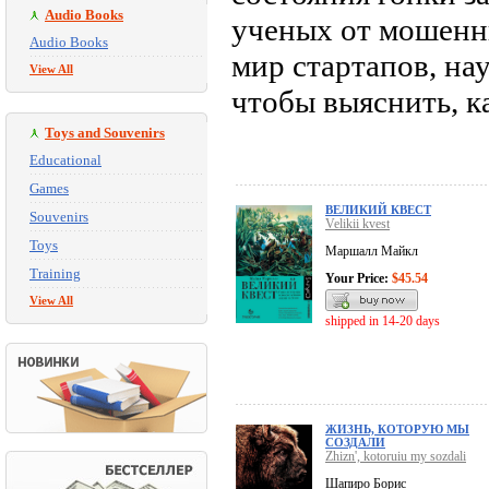
Audio Books
ученых от мошенн
Audio Books
мир стартапов, на
View All
чтобы выяснить, к
Toys and Souvenirs
Educational
Games
ВЕЛИКИЙ КВЕСТ
Souvenirs
Velikii kvest
Toys
Маршалл Майкл
Training
Your Price:
$45.54
View All
shipped in 14-20 days
ЖИЗНЬ, КОТОРУЮ МЫ
СОЗДАЛИ
Zhizn', kotoruiu my sozdali
Шапиро Борис