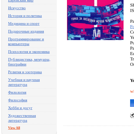
Еврейский мир
S
Искусство
I
История и политика
P
Медицина и спорт
F
Подарочные издания
C
Y
Программирование и
P
компьютеры
P
Психология и экономика
E
Tr
Публицистика, мемуары,
Or
биографии
Религия и эзотерика
Учебная и научная
Y
литература
w
Филология
Философия
Хобби и досуг
Художественная
литература
View All