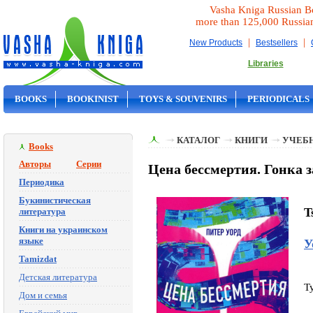
Vasha Kniga Russian B
more than 125,000 Russia
|
|
New Products
Bestsellers
Libraries
BOOKS
BOOKINIST
TOYS & SOUVENIRS
PERIODICALS
ON SALE
КАТАЛОГ
КНИГИ
УЧЕБН
Books
Авторы
Серии
Цена бессмертия. Гонка з
Периодика
Букинистическая
T
литература
Книги на украинском
языке
У
Tamizdat
Детская литература
T
Дом и семья