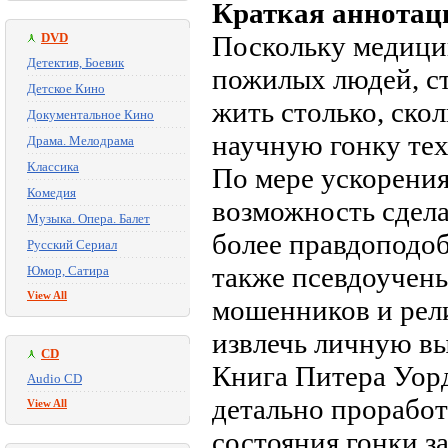
Краткая аннотац
DVD
Поскольку медици
Детектив, Боевик
пожилых людей, с
Детское Кино
жить столько, ско
Документальное Кино
научную гонку тех
Драма. Мелодрама
Классика
По мере ускорения
Комедия
возможность сдела
Музыка. Опера. Балет
более правдоподоб
Русский Сериал
также псевдоучены
Юмор, Сатира
View All
мошенников и рел
извлечь личную вы
CD
Книга Питера Уорд
Audio CD
детально проработ
View All
состояния гонки з