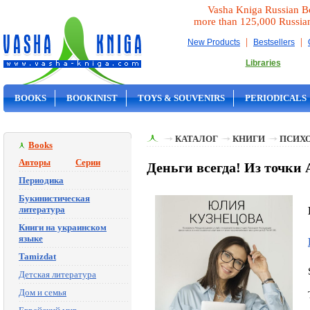
Vasha Kniga Russian B
more than 125,000 Russia
|
|
New Products
Bestsellers
Libraries
BOOKS
BOOKINIST
TOYS & SOUVENIRS
PERIODICALS
ON SALE
КАТАЛОГ
КНИГИ
ПСИХ
Books
Авторы
Серии
Деньги всегда! Из точки 
Периодика
Букинистическая
литература
Книги на украинском
языке
Tamizdat
Детская литература
Дом и семья