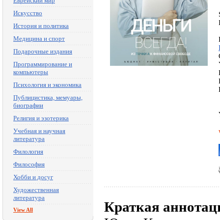
Еврейский мир
Искусство
История и политика
Медицина и спорт
Подарочные издания
Программирование и
компьютеры
Психология и экономика
Публицистика, мемуары,
биографии
Религия и эзотерика
Учебная и научная
литература
Филология
Философия
Хобби и досуг
Художественная
литература
Краткая аннотац
View All