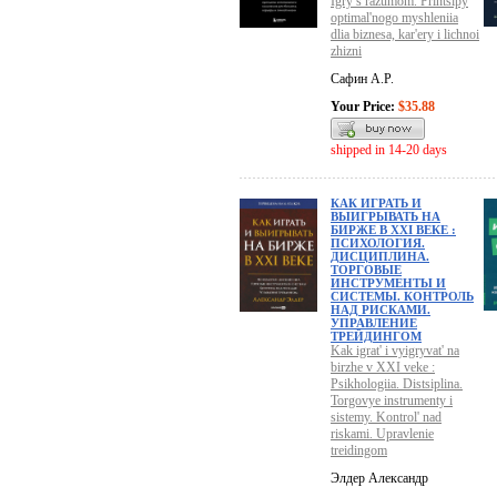
Igry s razumom. Printsipy
optimal'nogo myshleniia
dlia biznesa, kar'ery i lichnoi
zhizni
Сафин А.Р.
Your Price:
$35.88
shipped in 14-20 days
КАК ИГРАТЬ И
ВЫИГРЫВАТЬ НА
БИРЖЕ В XXI ВЕКЕ :
ПСИХОЛОГИЯ.
ДИСЦИПЛИНА.
ТОРГОВЫЕ
ИНСТРУМЕНТЫ И
СИСТЕМЫ. КОНТРОЛЬ
НАД РИСКАМИ.
УПРАВЛЕНИЕ
ТРЕЙДИНГОМ
Kak igrat' i vyigryvat' na
birzhe v XXI veke :
Psikhologiia. Distsiplina.
Torgovye instrumenty i
sistemy. Kontrol' nad
riskami. Upravlenie
treidingom
Элдер Александр