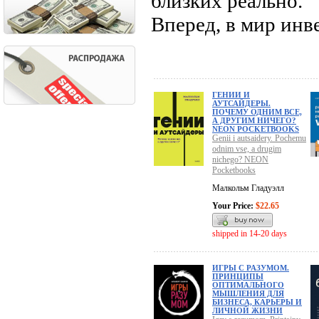
близких реально.
Вперед, в мир инв
ГЕНИИ И
АУТСАЙДЕРЫ.
ПОЧЕМУ ОДНИМ ВСЕ,
А ДРУГИМ НИЧЕГО?
NEON POCKETBOOKS
Genii i autsaidery. Pochemu
odnim vse, a drugim
nichego? NEON
Pocketbooks
Малкольм Гладуэлл
Your Price:
$22.65
shipped in 14-20 days
ИГРЫ С РАЗУМОМ.
ПРИНЦИПЫ
ОПТИМАЛЬНОГО
МЫШЛЕНИЯ ДЛЯ
БИЗНЕСА, КАРЬЕРЫ И
ЛИЧНОЙ ЖИЗНИ