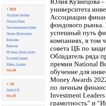
Юлия Кузнецова -
университета инвес
DVD
Детектив, Боевик
Ассоциации финан
Детское Кино
фондового рынка. 
Документальное Кино
успешный путь фи
Драма. Мелодрама
компаниях, в том 
Классика
Комедия
совета ЦБ по защи
Музыка. Опера. Балет
Обладатель ряда п
Русский Сериал
премии National B
Юмор, Сатира
обучение для инве
View All
Money Awards 202
CD
по личным финанс
Audio CD
Investment Leader
View All
грамотность" и "И