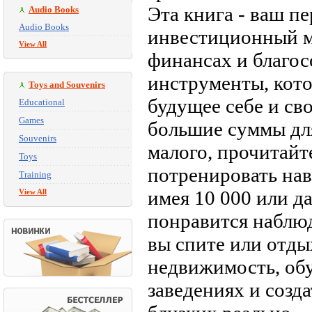
Эта книга - ваш п
Audio Books
Audio Books
инвестиционный ми
View All
финансах и благо
инструменты, кото
Toys and Souvenirs
будущее себе и сво
Educational
Games
большие суммы для
Souvenirs
малого, прочитайт
Toys
потренировать на
Training
имея 10 000 или д
View All
понравится наблюда
вы спите или отды
недвижимость, об
заведениях и созд