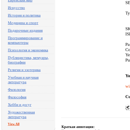
Еврейский мир
S
Искусство
Ty
История и политика
Медицина и спорт
S
Подарочные издания
IS
Программирование и
компьютеры
Pa
Co
Психология и экономика
Ye
Публицистика, мемуары,
Pu
биографии
Религия и эзотерика
Yo
Учебная и научная
литература
wi
Филология
Cu
Философия
Хобби и досуг
Художественная
литература
View All
Краткая аннотация: