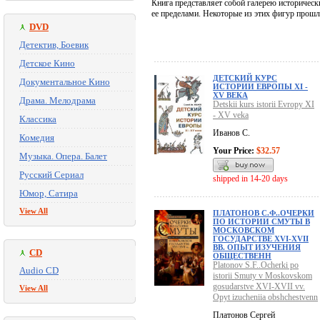
Книга представляет собой галерею историческ
ее пределами. Некоторые из этих фигур прошл
DVD
Детектив, Боевик
Детское Кино
ДЕТСКИЙ КУРС
Документальное Кино
ИСТОРИИ ЕВРОПЫ XI -
XV ВЕКА
Драма. Мелодрама
Detskii kurs istorii Evropy XI
- XV veka
Классика
Иванов С.
Комедия
Your Price:
$32.57
Музыка. Опера. Балет
Русский Сериал
shipped in 14-20 days
Юмор, Сатира
View All
ПЛАТОНОВ С.Ф..ОЧЕРКИ
ПО ИСТОРИИ СМУТЫ В
МОСКОВСКОМ
ГОСУДАРСТВЕ XVI-XVII
ВВ. ОПЫТ ИЗУЧЕНИЯ
CD
ОБЩЕСТВЕНН
Platonov S.F..Ocherki po
Audio CD
istorii Smuty v Moskovskom
gosudarstve XVI-XVII vv.
View All
Opyt izucheniia obshchestvenn
Платонов Сергей