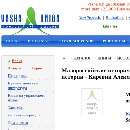
Vasha Kniga Russian B
more than 125,000 Russia
|
|
New Products
Bestsellers
Libraries
BOOKS
BOOKINIST
TOYS & SOUVENIRS
PERIODICALS
ON SALE
КАТАЛОГ
КНИГИ
ИСТОР
Books
Авторы
Серии
Малороссийские историч
Периодика
истории - Каревин Алек
Букинистическая
литература
Ma
Книги на украинском
языке
ma
Tamizdat
К
Детская литература
S
Дом и семья