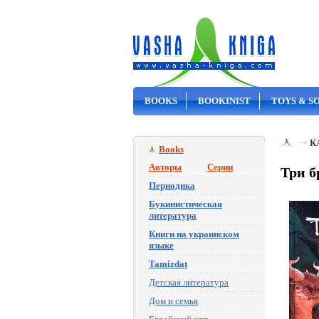
BOOKS
BOOKINIST
TOYS & S
ON SALE
К
Books
Авторы
Серии
Три б
Периодика
Букинистическая
литература
Книги на украинском
языке
Tamizdat
Детская литература
Дом и семья