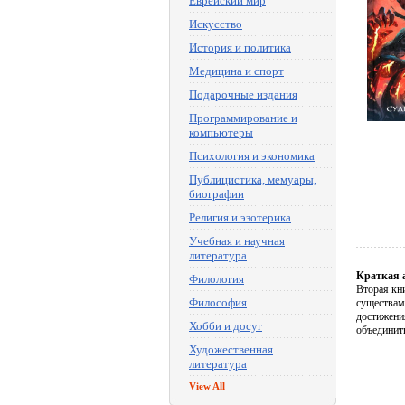
Еврейский мир
Искусство
История и политика
Медицина и спорт
Подарочные издания
Программирование и
компьютеры
Психология и экономика
Публицистика, мемуары,
биографии
Религия и эзотерика
Учебная и научная
литература
Краткая 
Филология
Вторая кн
Философия
существам
достижения
Хобби и досуг
объединит
Художественная
литература
View All