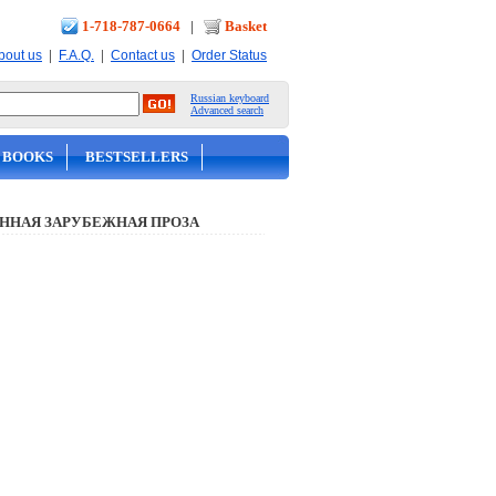
1-718-787-0664
|
Basket
|
|
|
bout us
F.A.Q.
Contact us
Order Status
Russian keyboard
Advanced search
 BOOKS
BESTSELLERS
ННАЯ ЗАРУБЕЖНАЯ ПРОЗА