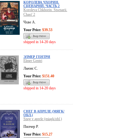
КОРОЛЕВА ЧХОРИН.
СЦЕНАРИЙ. ЧАСТЬ 2
Koroleva Chkhorin. Stsenarii.
Chast' 2
Чхве А.
Your Price:
$39.53
shipped in 14-20 days
ЭЛМЕР ГЕНТРИ
Elmer Gentri
Льюис С.
Your Price:
$151.40
shipped in 14-20 days
СНЕГ В АПРЕЛЕ (МЯГК/
ОБЛ.)
Sneg v aprele (miagk/obl.)
Пилчер Р.
Your Price:
$15.27