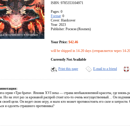
ISBN: 9785353104971
Pages: 0
Format
: 0
Cover: Hardcover
Year: 2023
Publisher: Росмэн (Rosmen)
Your Price:
$42.46
will be shipped in 14-20 days (отправляется через 14-2
Currently Not Available
Print this page
E-mail to a friend
аннотация:
ига серии «Три брата». Япония XVI века — страна необыкновенной красоты, где вновь 
и. Но на этот раз за кровавой распрей стоит кто-то очень могущественный… Он подчиня
 своей цели. Он ведет свою игру, и мало кто может противостоять его силе и хитрости.
ься и одолеть страшного противника?