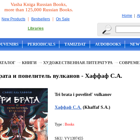
Vasha Kniga Russian Books,
more than 125,000 Russian Books.
|
Home
A
|
|
New Products
Bestsellers
On Sale
Libraries
OUVENIRS
PERIODICALS
TAMIZDAT
AUDOBOOKS
NEW
АТАЛОГ
КНИГИ
ХУДОЖЕСТВЕННАЯ ЛИТЕРАТУРА
СОВРЕМЕ
рата и повелитель вулканов - Хаффаф С.А.
Tri brata i povelitel' vulkanov
Хаффаф С.А.
(Khaffaf S.A.)
Type :
Books
SKU: VV1397455