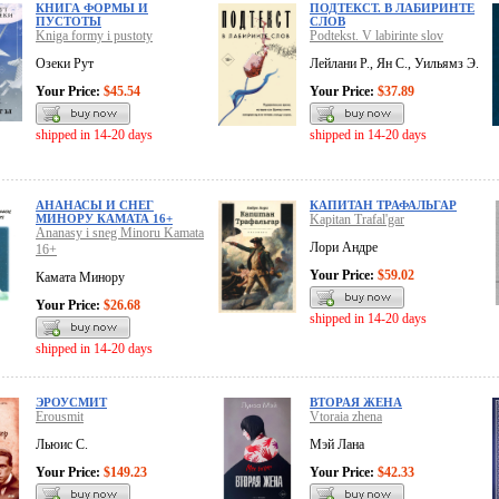
КНИГА ФОРМЫ И
ПОДТЕКСТ. В ЛАБИРИНТЕ
ПУСТОТЫ
СЛОВ
Kniga formy i pustoty
Podtekst. V labirinte slov
Озеки Рут
Лейлани Р., Ян С., Уильямз Э.
Your Price:
$45.54
Your Price:
$37.89
shipped in 14-20 days
shipped in 14-20 days
АНАНАСЫ И СНЕГ
КАПИТАН ТРАФАЛЬГАР
МИНОРУ КАМАТА 16+
Kapitan Trafal'gar
Ananasy i sneg Minoru Kamata
Лори Андре
16+
Your Price:
$59.02
Камата Минору
Your Price:
$26.68
shipped in 14-20 days
shipped in 14-20 days
ЭРОУСМИТ
ВТОРАЯ ЖЕНА
Erousmit
Vtoraia zhena
Льюис С.
Мэй Лана
Your Price:
$149.23
Your Price:
$42.33