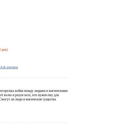
0 дня)
Ask question
разгорелась война между людьми и магическими
ет волю и разум всех, кто нужен ему для
 Смогут ли люди и магические существа