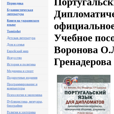
Португальск
Периодика
Букинистическая
Дипломатиче
литература
Книги на украинском
официальное
языке
Tamizdat
Учебное посо
Детская литература
Дом и семья
Воронова О.Л
Еврейский мир
Искусство
Гренадерова 
История и политика
Медицина и спорт
Подарочные издания
Программирование и
компьютеры
Психология и экономика
Публицистика, мемуары,
биографии
Религия и эзотерика