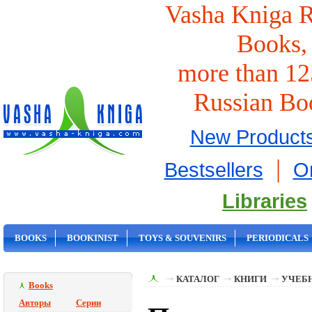
Vasha Kniga R
Books,
more than 12
Russian Bo
New Product
|
Bestsellers
O
Libraries
BOOKS
BOOKINIST
TOYS & SOUVENIRS
PERIODICALS
ON SALE
КАТАЛОГ
КНИГИ
УЧЕБН
Books
Авторы
Серии