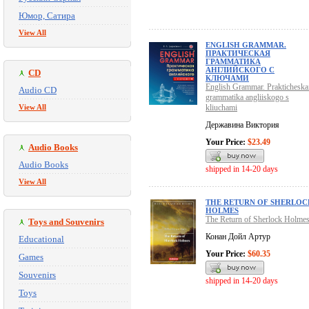
Юмор, Сатира
View All
ENGLISH GRAMMAR.
ПРАКТИЧЕСКАЯ
ГРАММАТИКА
АНГЛИЙСКОГО С
CD
КЛЮЧАМИ
English Grammar. Prakticheska
Audio CD
grammatika angliiskogo s
View All
kliuchami
Державина Виктория
Your Price:
$23.49
Audio Books
Audio Books
shipped in 14-20 days
View All
THE RETURN OF SHERLOC
HOLMES
The Return of Sherlock Holme
Toys and Souvenirs
Конан Дойл Артур
Educational
Your Price:
$60.35
Games
Souvenirs
shipped in 14-20 days
Toys