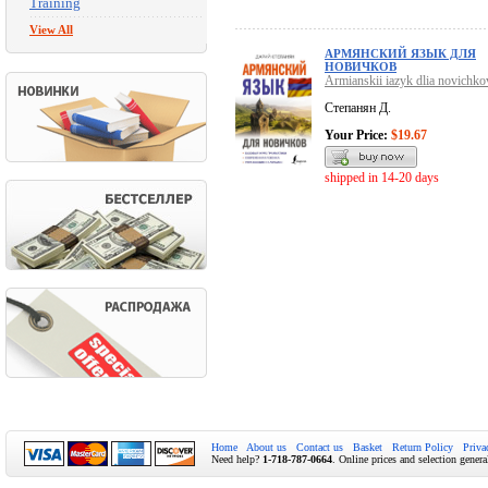
Training
View All
АРМЯНСКИЙ ЯЗЫК ДЛЯ
НОВИЧКОВ
Armianskii iazyk dlia novichko
Степанян Д.
Your Price:
$19.67
shipped in 14-20 days
Home
About us
Contact us
Basket
Return Policy
Priva
Need help?
1-718-787-0664
. Online prices and selection genera