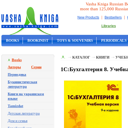
Vasha Kniga Russian B
more than 125,000 Russia
|
|
New Products
Bestsellers
Libraries
BOOKS
BOOKINIST
TOYS & SOUVENIRS
PERIODICALS
ON SALE
КАТАЛОГ
КНИГИ
УЧЕБН
Books
Авторы
Серии
1С:Бухгалтерия 8. Учебна
Периодика
Букинистическая
литература
Книги на украинском
языке
Tamizdat
Детская литература
Дом и семья