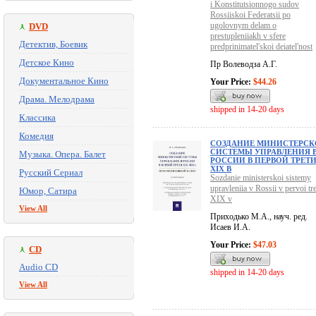
i Konstitutsionnogo sudov
Rossiiskoi Federatsii po
ugolovnym delam o
DVD
prestupleniiakh v sfere
Детектив, Боевик
predprinimatel'skoi deiatel'nost
Детское Кино
Пр Волеводза А.Г.
Документальное Кино
Your Price:
$44.26
Драма. Мелодрама
shipped in 14-20 days
Классика
Комедия
СОЗДАНИЕ МИНИСТЕРС
СИСТЕМЫ УПРАВЛЕНИЯ 
Музыка. Опера. Балет
РОССИИ В ПЕРВОЙ ТРЕТ
XIX В
Русский Сериал
Sozdanie ministerskoi sistemy
upravleniia v Rossii v pervoi tre
Юмор, Сатира
XIX v
View All
Приходько М.А., науч. ред.
Исаев И.А.
Your Price:
$47.03
CD
Audio CD
shipped in 14-20 days
View All