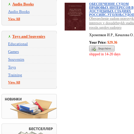
Audio Books
ОБЕСПЕЧЕНИЕ СУДОМ
ПРАВОВЫХ ИНТЕРЕСОВ В
Audio Books
ДОСУДЕБНЫХ СТАДИЯХ
РОССИЙС.УГОЛОВ.СУДО
Obespechenie sudom pravovyk
View All
interesov v dosudebnykh stadii
rossiis.ugolov.sudopro
Хроменков И.Р., Качалова О.
Toys and Souvenirs
Your Price:
$29.36
Educational
Games
shipped in 14-20 days
Souvenirs
Toys
Training
View All