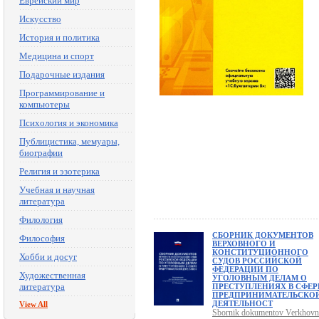
Еврейский мир
Искусство
История и политика
Медицина и спорт
Подарочные издания
Программирование и
компьютеры
Психология и экономика
Публицистика, мемуары,
биографии
Религия и эзотерика
Учебная и научная
литература
Филология
СБОРНИК ДОКУМЕНТОВ
Философия
ВЕРХОВНОГО И
КОНСТИТУЦИОННОГО
Хобби и досуг
СУДОВ РОССИЙСКОЙ
ФЕДЕРАЦИИ ПО
Художественная
УГОЛОВНЫМ ДЕЛАМ О
литература
ПРЕСТУПЛЕНИЯХ В СФЕР
ПРЕДПРИНИМАТЕЛЬСКО
ДЕЯТЕЛЬНОСТ
View All
Sbornik dokumentov Verkhov