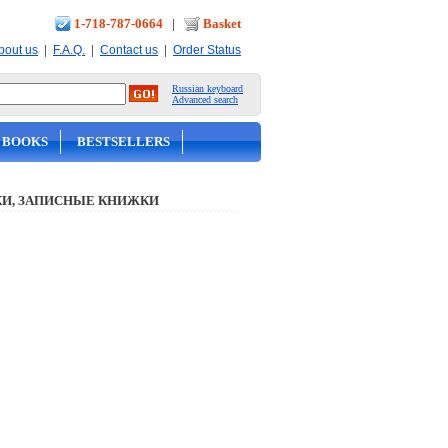
1-718-787-0664
|
Basket
|
|
|
bout us
F.A.Q.
Contact us
Order Status
Russian keyboard
Advanced search
 BOOKS
BESTSELLERS
И, ЗАПИСНЫЕ КНИЖКИ