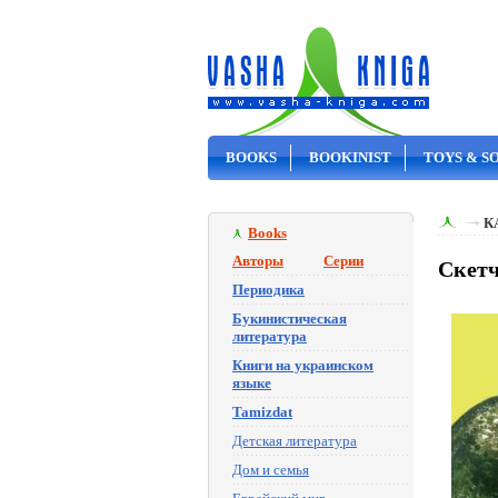
BOOKS
BOOKINIST
TOYS & S
ON SALE
К
Books
Авторы
Серии
Скетч
Периодика
Букинистическая
литература
Книги на украинском
языке
Tamizdat
Детская литература
Дом и семья