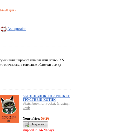
 14-20 дня)
Ask question
а, сумки или широких штанин наш новый XS
олговечность, а стильные обложки всегда
SKETCHBOOK FOR POCKET.
ГРУСТНЫЙ КОТИК
Sketchbook for Pocket. Grustnyi
kotik
Your Price:
$9.26
shipped in 14-20 days