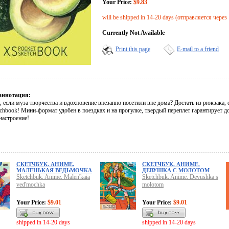
Your Price:
$9.83
will be shipped in 14-20 days (отправляется через
Currently Not Available
Print this page
E-mail to a friend
аннотация:
ь, если муза творчества и вдохновение внезапно посетили вне дома? Достать из рюкзак
tchbook! Мини-формат удобен в поездках и на прогулке, твердый переплет гарантирует д
настроение!
СКЕТЧБУК. АНИМЕ.
СКЕТЧБУК. АНИМЕ.
МАЛЕНЬКАЯ ВЕДЬМОЧКА
ДЕВУШКА С МОЛОТОМ
Sketchbuk. Anime. Malen'kaia
Sketchbuk. Anime. Devushka s
ved'mochka
molotom
Your Price:
$9.01
Your Price:
$9.01
shipped in 14-20 days
shipped in 14-20 days