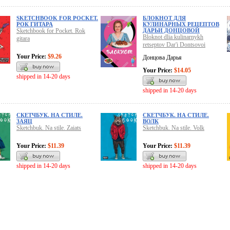
SKETCHBOOK FOR POCKET.
БЛОКНОТ ДЛЯ
РОК ГИТАРА
КУЛИНАРНЫХ РЕЦЕПТОВ
Sketchbook for Pocket. Rok
ДАРЬИ ДОНЦОВОЙ
Bloknot dlia kulinarnykh
gitara
retseptov Dar'i Dontsovoi
Your Price:
$9.26
Донцова Дарья
Your Price:
$14.05
shipped in 14-20 days
shipped in 14-20 days
СКЕТЧБУК. НА СТИЛЕ.
СКЕТЧБУК. НА СТИЛЕ.
ЗАЯЦ
ВОЛК
Sketchbuk. Na stile. Zaiats
Sketchbuk. Na stile. Volk
Your Price:
$11.39
Your Price:
$11.39
shipped in 14-20 days
shipped in 14-20 days