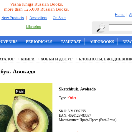
Vasha Kniga Russian Books,
more than 125,000 Russian Books.
|
Home
A
|
|
New Products
Bestsellers
On Sale
Libraries
OUVENIRS
PERIODICALS
TAMIZDAT
AUDOBOOKS
NEW
АТАЛОГ
КНИГИ
ХОББИ И ДОСУГ
БЛОКНОТЫ, ЕЖЕДНЕВНИК
бук. Авокадо
Sketchbuk. Avokado
Type :
Other
SKU: VV1397255
EAN: 4620129783637
Manufacturer: Проф-Пресс (Prof-Press)