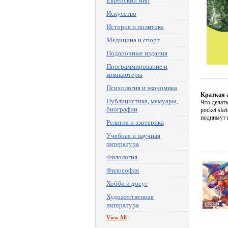
Еврейский мир
Искусство
История и политика
Медицина и спорт
Подарочные издания
Программирование и
компьютеры
Психология и экономика
Краткая 
Публицистика, мемуары,
Что делат
биографии
pocket ske
поднимут 
Религия и эзотерика
Учебная и научная
литература
Филология
Философия
Хобби и досуг
Художественная
литература
View All