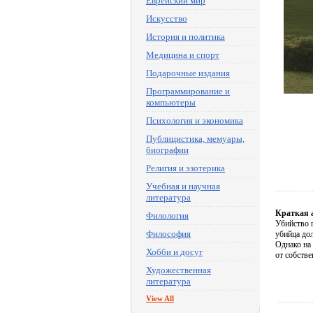
Еврейский мир
Искусство
История и политика
Медицина и спорт
Подарочные издания
Программирование и
компьютеры
Психология и экономика
Публицистика, мемуары,
биографии
Религия и эзотерика
Учебная и научная
литература
Краткая 
Филология
Убийство 
Философия
убийца до
Однако на 
Хобби и досуг
от собстве
Художественная
литература
View All