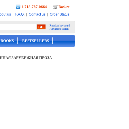
1-718-787-0664
|
Basket
|
|
|
bout us
F.A.Q.
Contact us
Order Status
Russian keyboard
Advanced search
 BOOKS
BESTSELLERS
ННАЯ ЗАРУБЕЖНАЯ ПРОЗА