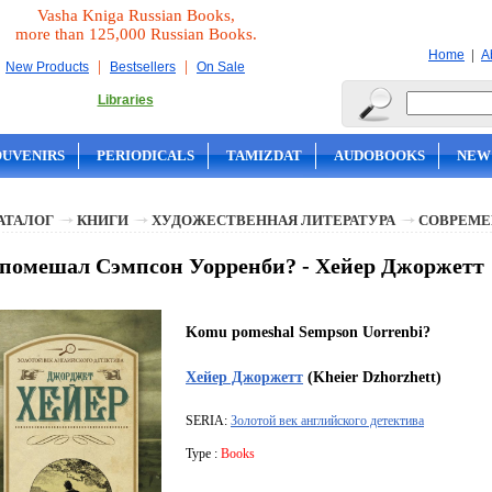
Vasha Kniga Russian Books,
more than 125,000 Russian Books.
|
Home
A
|
|
New Products
Bestsellers
On Sale
Libraries
OUVENIRS
PERIODICALS
TAMIZDAT
AUDOBOOKS
NEW
АТАЛОГ
КНИГИ
ХУДОЖЕСТВЕННАЯ ЛИТЕРАТУРА
СОВРЕМЕ
помешал Сэмпсон Уорренби? - Хейер Джоржетт
Komu pomeshal Sempson Uorrenbi?
Хейер Джоржетт
(Kheier Dzhorzhett)
SERIA:
Золотой век английского детектива
Type :
Books