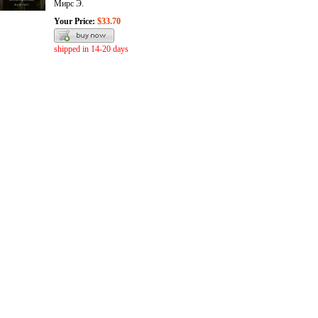
Мирс Э.
Your Price:
$33.70
shipped in 14-20 days