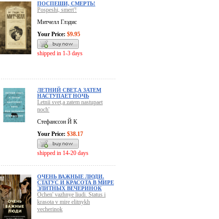
ПОСПЕШИ, СМЕРТЬ!
Pospeshi, smert'!
Митчелл Глэдис
Your Price:
$9.95
shipped in 1-3 days
ЛЕТНИЙ СВЕТ,А ЗАТЕМ
НАСТУПАЕТ НОЧЬ
Letnii svet,a zatem nastupaet
noch'
Стефанссон Й К
Your Price:
$38.17
shipped in 14-20 days
ОЧЕНЬ ВАЖНЫЕ ЛЮДИ.
СТАТУС И КРАСОТА В МИРЕ
ЭЛИТНЫХ ВЕЧЕРИНОК
Ochen' vazhnye liudi. Status i
krasota v mire elitnykh
vecherinok