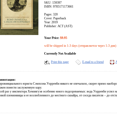
SKU: 159397
ISBN: 9785171173661
Pages: 320
Cover: Paperback
Year: 2019
Publisher: АСТ (AST)
Your Price:
$9.95
will be shipped in 1-3 days (отправляется через 1-3 дня)
Currently Not Available
Print this page
E-mail to a friend
A
аннотация:
провинциального юриста Сэмпсона Уорренби никого не опечалило, скорее прямо наоборот
лжен понести заслуженную кару.
сей раз у инспектора Хемингуэя особенно много подозреваемых: ведь Уорренби успел на
нной племянницы и ее возлюбленного до местного сквайра, от соседа писателя – до отст