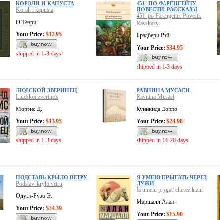
КОРОЛИ И КАПУСТА
451' ПО ФАРЕНГЕЙТУ.
Koroli i kapusta
ПОВЕСТИ. РАССКАЗЫ
451' po Farengeitu. Povesti.
О`Генри
Rasskazy
Your Price:
$12.95
Брэдбери Рэй
Your Price:
$34.95
shipped in 1-3 days
shipped in 1-3 days
ЛЮДСКОЙ ЗВЕРИНЕЦ
РАВНИНА МУСАСИ
Liudskoi zverinets
Ravnina Musasi
Моррис Д.
Куникида Доппо
Your Price:
$13.95
Your Price:
$24.98
shipped in 1-3 days
shipped in 14-20 days
ПОДСТАВЬ КРЫЛО ВЕТРУ
Я УМЕЮ ПРЫГАТЬ ЧЕРЕЗ
Podstav' krylo vetru
ЛУЖИ
Ia umeiu prygat' cherez luzhi
Одуэн-Рузо Э.
Маршалл Алан
Your Price:
$34.39
Your Price:
$15.90