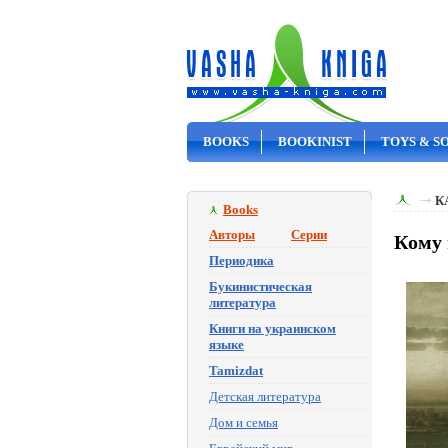
BOOKS
BOOKINIST
TOYS & S
ON SALE
К
Books
Авторы
Серии
Кому 
Периодика
Букинистическая
литература
Книги на украинском
языке
Tamizdat
Детская литература
Дом и семья