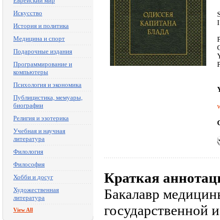
Еврейский мир
Искусство
История и политика
Медицина и спорт
Подарочные издания
Программирование и
компьютеры
Психология и экономика
Публицистика, мемуары,
биографии
Религия и эзотерика
Учебная и научная
литература
Филология
Философия
Краткая аннотац
Хобби и досуг
Художественная
Бакалавр медицин
литература
государственной из
View All