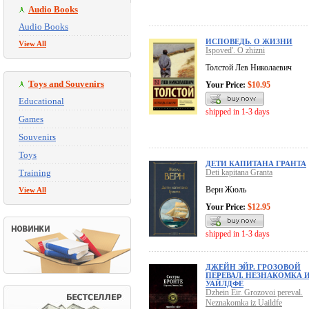
Audio Books
Audio Books
ИСПОВЕДЬ. О ЖИЗНИ
View All
Ispoved'. O zhizni
Толстой Лев Николаевич
Toys and Souvenirs
Your Price:
$10.95
Educational
shipped in 1-3 days
Games
Souvenirs
Toys
ДЕТИ КАПИТАНА ГРАНТА
Training
Deti kapitana Granta
Верн Жюль
View All
Your Price:
$12.95
shipped in 1-3 days
ДЖЕЙН ЭЙР. ГРОЗОВОЙ
ПЕРЕВАЛ. НЕЗНАКОМКА 
УАЙЛДФЕ
Dzhein Eir. Grozovoi pereval.
Neznakomka iz Uaildfe