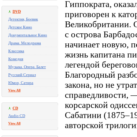
Гиппократа, оказа
DVD
приговорен к кат
Детектив, Боевик
Великобритании. С
Детское Кино
с острова Барбадо
Документальное Кино
начинает новую, 
Драма. Мелодрама
Классика
жизнь капитана пи
Комедия
легендой берегово
Музыка. Опера. Балет
Благородный разбо
Русский Сериал
закона, но не утр
Юмор, Сатира
View All
справедливости, —
корсарской одиссе
CD
Сабатини (1875–19
Audio CD
авторской трилоги
View All