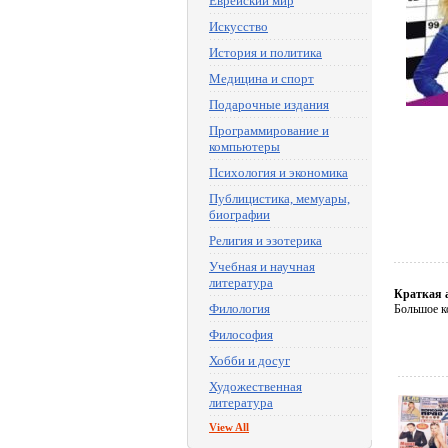
Еврейский мир
Искусство
История и политика
Медицина и спорт
Подарочные издания
Программирование и
компьютеры
Психология и экономика
Публицистика, мемуары,
биографии
Религия и эзотерика
Учебная и научная
литература
Краткая 
Филология
Большое к
Философия
Хобби и досуг
Художественная
литература
View All