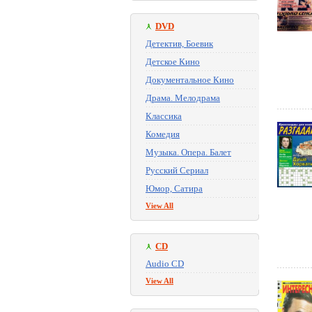
DVD
Детектив, Боевик
Детское Кино
Документальное Кино
Драма. Мелодрама
Классика
Комедия
Музыка. Опера. Балет
Русский Сериал
Юмор, Сатира
View All
CD
Audio CD
View All