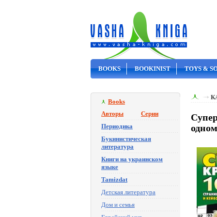
BOOKS
BOOKINIST
TOYS & S
ON SALE
К
Books
Авторы
Серии
Супер
Периодика
одном
Букинистическая
литература
Книги на украинском
языке
Tamizdat
Детская литература
Дом и семья