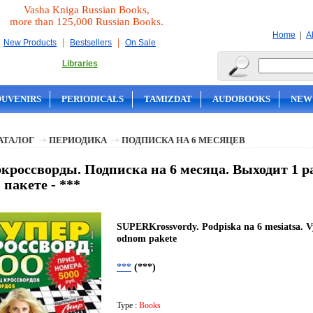
Vasha Kniga Russian Books,
more than 125,000 Russian Books.
|
Home
A
|
|
New Products
Bestsellers
On Sale
Libraries
OUVENIRS
PERIODICALS
TAMIZDAT
AUDOBOOKS
NEW
АТАЛОГ
ПЕРИОДИКА
ПОДПИСКА НА 6 МЕСЯЦЕВ
кроссворды. Подписка на 6 месяца. Выходит 1 раз
 пакете - ***
SUPERKrossvordy. Podpiska na 6 mesiatsa. Vy
odnom pakete
***
(***)
Type :
Books