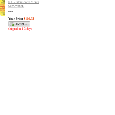
NY - Interesno! 6 Month
Subscription.
***
Your Price:
$109.95
shipped in 1-3 days