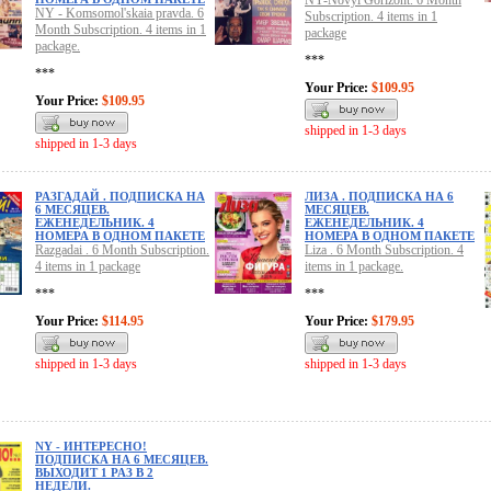
NY-Novyi Gorizont. 6 Month
NY - Komsomol'skaia pravda. 6
Subscription. 4 items in 1
Month Subscription. 4 items in 1
package
package.
***
***
Your Price:
$109.95
Your Price:
$109.95
shipped in 1-3 days
shipped in 1-3 days
РАЗГАДАЙ . ПОДПИСКА НА
ЛИЗА . ПОДПИСКА НА 6
6 МЕСЯЦЕВ.
МЕСЯЦЕВ.
ЕЖЕНЕДЕЛЬНИК. 4
ЕЖЕНЕДЕЛЬНИК. 4
НОМЕРА В ОДНОМ ПАКЕТЕ
НОМЕРА В ОДНОМ ПАКЕТЕ
Razgadai . 6 Month Subscription.
Liza . 6 Month Subscription. 4
4 items in 1 package
items in 1 package.
***
***
Your Price:
$114.95
Your Price:
$179.95
shipped in 1-3 days
shipped in 1-3 days
NY - ИНТЕРЕСНО!
ПОДПИСКА НА 6 МЕСЯЦЕВ.
ВЫХОДИТ 1 РАЗ В 2
НЕДЕЛИ.