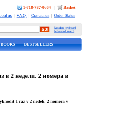
1-718-787-0664
|
Basket
|
|
|
bout us
F.A.Q.
Contact us
Order Status
Russian keyboard
Advanced search
 BOOKS
BESTSELLERS
 в 2 недели. 2 номера в
khodit 1 raz v 2 nedeli. 2 nomera v