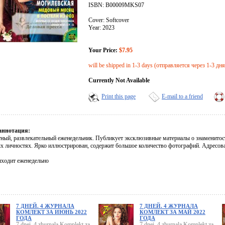
ISBN: B00009MKS07
Cover: Softcover
Year: 2023
Your Price:
$7.95
will be shipped in 1-3 days (отправляется через 1-3 дня
Currently Not Available
Print this page
E-mail to a friend
аннотация:
ный, развлекательный еженедельник. Публикует эксклюзивные материалы о знаменитостя
х личностях. Ярко иллюстрирован, содержит большое количество фотографий. Адресова
ходит еженедельно
7 ДНЕЙ. 4 ЖУРНАЛА
7 ДНЕЙ. 4 ЖУРНАЛА
КОМЛЕКТ ЗА ИЮНЬ 2022
КОМЛЕКТ ЗА МАЙ 2022
ГОДА
ГОДА
7 dnei. 4 zhurnala Komplekt za
7 dnei. 4 zhurnala Komplekt za