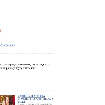
)
Ask question
х: актерах, спортсменах, певцах и других
н широкому кругу читателей.
7 ДНЕЙ. 4 ЖУРНАЛА
КОМЛЕКТ ЗА АПРЕЛЬ 2022
ГОДА
7 dnei. 4 zhurnala Komplekt za