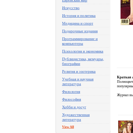
Еврейский мир
Искусство
История и политика
Медицина и спорт
Подарочные издания
Программирование и
компьютеры
Психология и экономика
Публицистика, мемуары,
биографии
Религия и эзотерика
Краткая 
Учебная и научная
Полноцвет
литература
популярны
Филология
Журнал вы
Философия
Хобби и досуг
Художественная
литература
View All