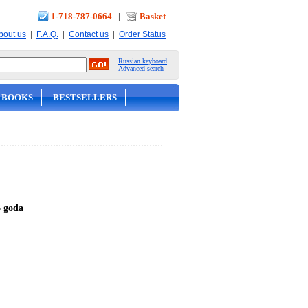
1-718-787-0664
|
Basket
|
|
|
bout us
F.A.Q.
Contact us
Order Status
Russian keyboard
Advanced search
 BOOKS
BESTSELLERS
3 goda