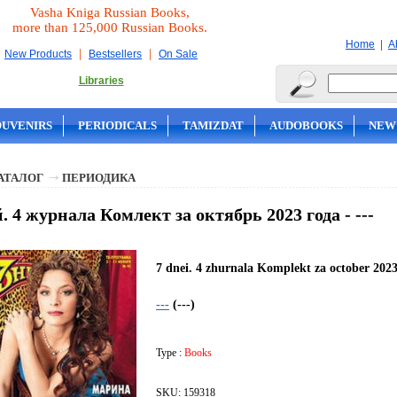
Vasha Kniga Russian Books,
more than 125,000 Russian Books.
|
Home
A
|
|
New Products
Bestsellers
On Sale
Libraries
OUVENIRS
PERIODICALS
TAMIZDAT
AUDOBOOKS
NEW
АТАЛОГ
ПЕРИОДИКА
й. 4 журнала Комлект за октябрь 2023 года - ---
7 dnei. 4 zhurnala Komplekt za october 202
---
(---)
Type :
Books
SKU: 159318