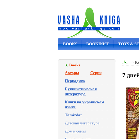
BOOKS
BOOKINIST
TOYS & S
ON SALE
К
Books
Авторы
Серии
7 дне
Периодика
Букинистическая
литература
Книги на украинском
языке
Tamizdat
Детская литература
Дом и семья