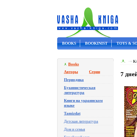
BOOKS
BOOKINIST
TOYS & S
ON SALE
К
Books
Авторы
Серии
7 дне
Периодика
Букинистическая
литература
Книги на украинском
языке
Tamizdat
Детская литература
Дом и семья