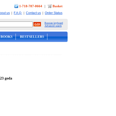
1-718-787-0664
|
Basket
|
|
|
bout us
F.A.Q.
Contact us
Order Status
Russian keyboard
Advanced search
 BOOKS
BESTSELLERS
023 goda