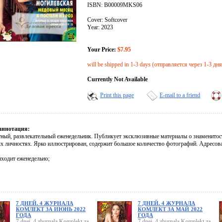
ISBN: B00009MKS06
Cover: Softcover
Year: 2023
Your Price:
$7.95
will be shipped in 1-3 days (отправляется через 1-3 дня
Currently Not Available
Print this page
E-mail to a friend
аннотация:
ный, развлекательный еженедельник. Публикует эксклюзивные материалы о знаменитостя
х личностях. Ярко иллюстрирован, содержит большое количество фотографий. Адресова
ходит еженедельно;
7 ДНЕЙ. 4 ЖУРНАЛА
7 ДНЕЙ. 4 ЖУРНАЛА
КОМЛЕКТ ЗА ИЮНЬ 2022
КОМЛЕКТ ЗА МАЙ 2022
ГОДА
ГОДА
7 dnei. 4 zhurnala Komplekt za
7 dnei. 4 zhurnala Komplekt za