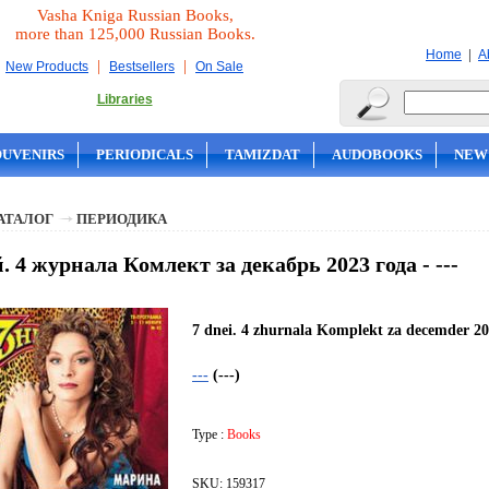
Vasha Kniga Russian Books,
more than 125,000 Russian Books.
|
Home
A
|
|
New Products
Bestsellers
On Sale
Libraries
OUVENIRS
PERIODICALS
TAMIZDAT
AUDOBOOKS
NEW
АТАЛОГ
ПЕРИОДИКА
й. 4 журнала Комлект за декабрь 2023 года - ---
7 dnei. 4 zhurnala Komplekt za decemder 2
---
(---)
Type :
Books
SKU: 159317