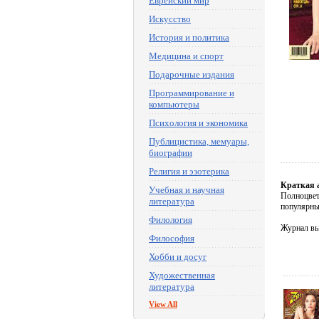
Еврейский мир
Искусство
История и политика
Медицина и спорт
Подарочные издания
Программирование и
компьютеры
Психология и экономика
Публицистика, мемуары,
биографии
Религия и эзотерика
Краткая 
Учебная и научная
Полноцвет
литература
популярны
Филология
Журнал вы
Философия
Хобби и досуг
Художественная
литература
View All