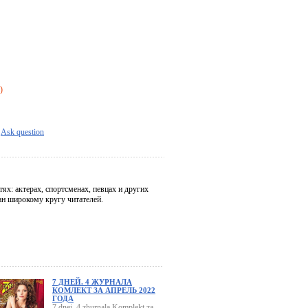
)
Ask question
х: актерах, спортсменах, певцах и других
н широкому кругу читателей.
7 ДНЕЙ. 4 ЖУРНАЛА
КОМЛЕКТ ЗА АПРЕЛЬ 2022
ГОДА
7 dnei. 4 zhurnala Komplekt za