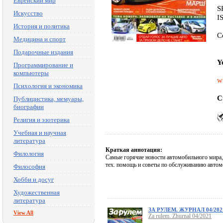
Еврейский мир
S
Искусство
I
История и политика
C
Медицина и спорт
Подарочные издания
Y
Программирование и
компьютеры
w
Психология и экономика
C
Публицистика, мемуары,
биографии
Религия и эзотерика
Учебная и научная
литература
Краткая аннотация:
Филология
Самые горячие новости автомобильного мира, 
тех. помощь и советы по обслуживанию автомо
Философия
Хобби и досуг
Художественная
литература
ЗА РУЛЕМ. ЖУРНАЛ 04/202
View All
Za rulem. Zhurnal 04/2021