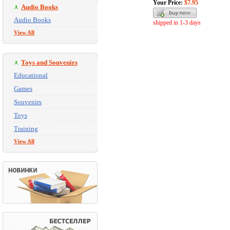
Your Price:
$7.95
Audio Books
Audio Books
shipped in 1-3 days
View All
Toys and Souvenirs
Educational
Games
Souvenirs
Toys
Training
View All