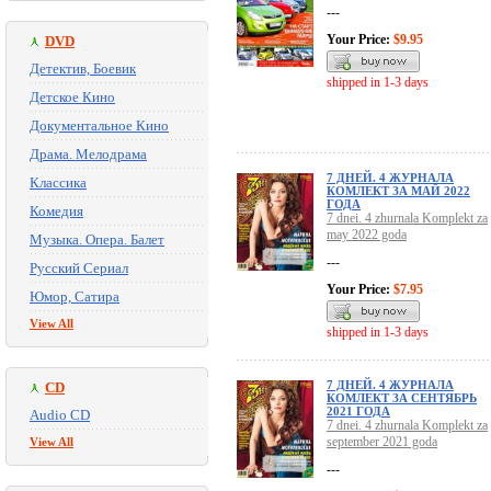
---
Your Price:
$9.95
DVD
Детектив, Боевик
shipped in 1-3 days
Детское Кино
Документальное Кино
Драма. Мелодрама
7 ДНЕЙ. 4 ЖУРНАЛА
Классика
КОМЛЕКТ ЗА МАЙ 2022
ГОДА
Комедия
7 dnei. 4 zhurnala Komplekt za
may 2022 goda
Музыка. Опера. Балет
---
Русский Сериал
Your Price:
$7.95
Юмор, Сатира
View All
shipped in 1-3 days
7 ДНЕЙ. 4 ЖУРНАЛА
CD
КОМЛЕКТ ЗА СЕНТЯБРЬ
2021 ГОДА
Audio CD
7 dnei. 4 zhurnala Komplekt za
september 2021 goda
View All
---