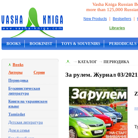
Vasha Kniga Russian B
more than 125,000 Russia
|
|
New Products
Bestsellers
Libraries
BOOKS
BOOKINIST
TOYS & SOUVENIRS
PERIODICALS
ON SALE
КАТАЛОГ
ПЕРИОДИКА
Books
Авторы
Серии
За рулем. Журнал 03/2021 
Периодика
Букинистическая
Z
литература
Книги на украинском
языке
--
Tamizdat
Детская литература
T
Дом и семья