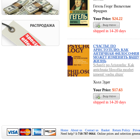
Гегель Георг Вильгельм
Фридрих
Your Price:
$24.22
shipped in 14-20 days
СЧАСТЬЕ ПО
АРИСТОТЕЛЮ: КАК
АНТИЧНАЯ ФИЛОСОФИЯ
МОЖЕТ ИЗМЕНИТЬ ВАШУ
ЖИЗНЬ
Schast'e po Aristoteliu: Kak
antichnaia filosofiia mozhet
izmenit' vashu zhizn'
Холл Эдит
Your Price:
$17.63
shipped in 14-20 days
Home
About us
Contact us
Basket
Return Policy
Priva
Need help?
1-718-787-0664
. Online prices and selection genera