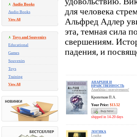
удовольствию. Ви
Audio Books
для человека стре
Audio Books
Альфред Адлер уви
View All
эта, темная сила п
Toys and Souvenirs
свершениям. Истор
Educational
падения, и посвяще
Games
Souvenirs
Toys
Training
АНАРХИЯ И
View All
НРАВСТВЕННОСТЬ
Anarkhiia i nravstvennost'
Кропоткин П.А.
Your Price:
$13.52
shipped in 14-20 days
ЛОГИКА
Logika