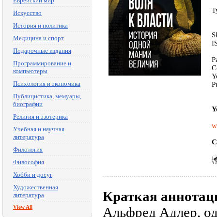
Еврейский мир
T
Искусство
История и политика
S
Медицина и спорт
I
Подарочные издания
P
Программирование и
C
компьютеры
Y
Психология и экономика
P
Публицистика, мемуары,
биографии
Y
Религия и эзотерика
w
Учебная и научная
литература
C
Филология
Философия
Хобби и досуг
Художественная
Краткая аннотац
литература
View All
Альфред Адлер, о