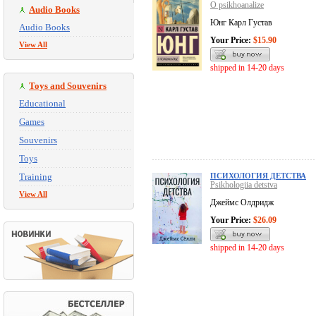
O psikhoanalize
Audio Books
Юнг Карл Густав
Audio Books
Your Price:
$15.90
View All
shipped in 14-20 days
Toys and Souvenirs
Educational
Games
Souvenirs
Toys
Training
ПСИХОЛОГИЯ ДЕТСТВА
Psikhologiia detstva
View All
Джеймс Олдридж
Your Price:
$26.09
shipped in 14-20 days