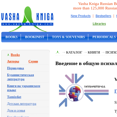
Vasha Kniga Russian B
more than 125,000 Russia
|
|
New Products
Bestsellers
Libraries
BOOKS
BOOKINIST
TOYS & SOUVENIRS
PERIODICALS
ON SALE
КАТАЛОГ
КНИГИ
ПСИХ
Books
Авторы
Серии
Введение в общую психо
Периодика
Букинистическая
V
литература
Книги на украинском
языке
Г
Tamizdat
S
Детская литература
Дом и семья
T