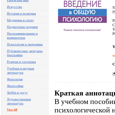
Еврейский мир
Искусство
S
I
История и политика
Медицина и спорт
P
C
Подарочные издания
Y
Программирование и
P
компьютеры
Психология и экономика
Y
Публицистика, мемуары,
биографии
w
Религия и эзотерика
C
Учебная и научная
литература
Филология
Философия
Краткая аннотац
Хобби и досуг
Художественная
В учебном пособи
литература
психологической 
View All