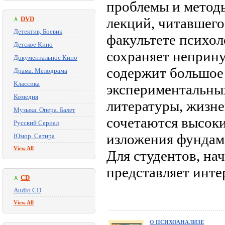
проблемы и методы
DVD
лекций, читавшего
Детектив, Боевик
факультете психол
Детское Кино
сохраняет неприн
Документальное Кино
содержит большое
Драма. Мелодрама
Классика
экспериментальны
Комедия
литературы, жизне
Музыка. Опера. Балет
сочетаются высок
Русский Сериал
изложения фундам
Юмор, Сатира
View All
Для студентов, н
представляет инте
CD
Audio CD
View All
О ПСИХОАНАЛИЗЕ