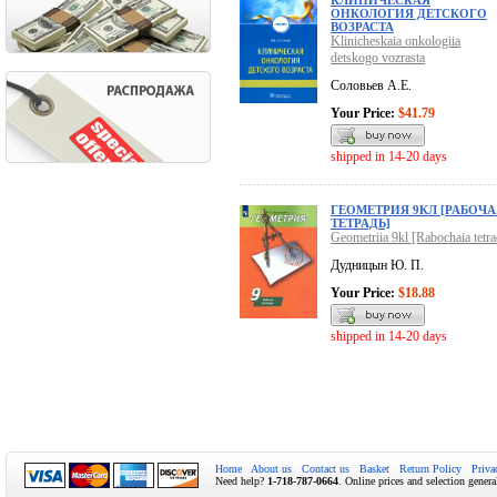
КЛИНИЧЕСКАЯ
ОНКОЛОГИЯ ДЕТСКОГО
ВОЗРАСТА
Klinicheskaia onkologiia
detskogo vozrasta
Соловьев А.Е.
Your Price:
$41.79
shipped in 14-20 days
ГЕОМЕТРИЯ 9КЛ [РАБОЧА
ТЕТРАДЬ]
Geometriia 9kl [Rabochaia tetra
Дудницын Ю. П.
Your Price:
$18.88
shipped in 14-20 days
Home
About us
Contact us
Basket
Return Policy
Priva
Need help?
1-718-787-0664
. Online prices and selection genera