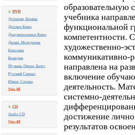
образовательную 
DVD
учебника направл
Детектив, Боевик
функциональной г
Детское Кино
компетентности. 
Документальное Кино
Драма. Мелодрама
художественно-эст
Классика
коммуникативно-р
Комедия
направлена на раз
Музыка. Опера. Балет
Русский Сериал
включение обучаю
Юмор, Сатира
деятельность. Мат
View All
системно-деятельн
дифференцированн
CD
достижение лично
Audio CD
View All
результатов освое