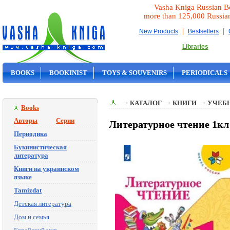
Vasha Kniga Russian B
more than 125,000 Russia
|
|
New Products
Bestsellers
Libraries
BOOKS
BOOKINIST
TOYS & SOUVENIRS
PERIODICALS
ON SALE
КАТАЛОГ
КНИГИ
УЧЕБН
Books
Авторы
Серии
Литературное чтение 1к
Периодика
Букинистическая
литература
Книги на украинском
языке
Tamizdat
Детская литература
Дом и семья