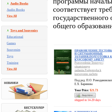
программы началь
Audio Books
соответствует тре
Audio Books
государственного 
View All
общего образовани
Toys and Souvenirs
Educational
Games
Souvenirs
ПРАВОВЕДЕНИЕ.ТЕСТОВ
И СИТУАЦИОННЫЕ
Toys
ЗАДАНИЯ.ПОДГОТОВКА К
КУРСОВОМУ ЗАЧЕТУ
Training
Pravovedenie.Testovye i
situatsionnye
View All
zadaniia.Podgotovka k
kursovomu zachetu
Под ред. П.О. Ромодановског
Е.Х. Баринова
Your Price:
$21.73
shipped in 14-20 days