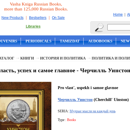
Vasha Kniga Russian Books,
more than 125,000 Russian Books.
|
Home
A
|
|
New Products
Bestsellers
On Sale
Libraries
OUVENIRS
PERIODICALS
TAMIZDAT
AUDOBOOKS
NEW
АТАЛОГ
КНИГИ
ИСТОРИЯ И ПОЛИТИКА
ПОЛИТИКА И ПОЛ
ласть, успех и самое главное - Черчилль Уинсто
Pro vlast', uspekh i samoe glavnoe
Черчилль Уинстон
(Cherchill' Uinston)
SERIA:
Мудрые мысли на каждый день
Type :
Books