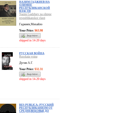
НАЗИМ ГАДЖИЕВ НА
ОЛИМПЕ
РЕСПУБЛИКАНСКОЙ
ВЛАСТИ
Nazim Gadzhiev na olimpe
respublikanskoi vlasti
Гаджиев,Михайло
Your Price:
$63.98
shipped in 14-20 days
РУССКАЯ ВОЙНА
Russkaia voina
Дугин А.Г.
Your Price:
$32.31
shipped in 14-20 days
RES PUBLICA: РУССКИЙ
РЕСПУБЛИКАНИЗМ ОТ
СРЕДНЕВЕКОВЬЯ ДО