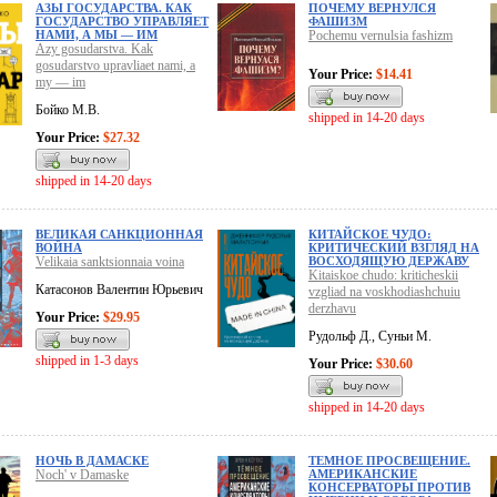
АЗЫ ГОСУДАРСТВА. КАК
ПОЧЕМУ ВЕРНУЛСЯ
ГОСУДАРСТВО УПРАВЛЯЕТ
ФАШИЗМ
НАМИ, А МЫ — ИМ
Pochemu vernulsia fashizm
Azy gosudarstva. Kak
gosudarstvo upravliaet nami, a
Your Price:
$14.41
my — im
Бойко М.В.
shipped in 14-20 days
Your Price:
$27.32
shipped in 14-20 days
ВЕЛИКАЯ САНКЦИОННАЯ
КИТАЙСКОЕ ЧУДО:
ВОЙНА
КРИТИЧЕСКИЙ ВЗГЛЯД НА
Velikaia sanktsionnaia voina
ВОСХОДЯЩУЮ ДЕРЖАВУ
Kitaiskoe chudo: kriticheskii
Катасонов Валентин Юрьевич
vzgliad na voskhodiashchuiu
derzhavu
Your Price:
$29.95
Рудольф Д., Суньи М.
shipped in 1-3 days
Your Price:
$30.60
shipped in 14-20 days
НОЧЬ В ДАМАСКЕ
ТЕМНОЕ ПРОСВЕЩЕНИЕ.
Noch' v Damaske
АМЕРИКАНСКИЕ
КОНСЕРВАТОРЫ ПРОТИВ