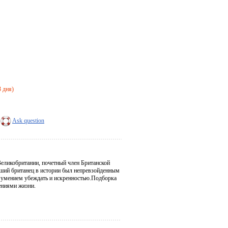
3 дня)
Ask question
Великобритании, почетный член Британской
йший британец в истории был непревзойденным
 умением убеждать и искренностью.Подборка
ениями жизни.