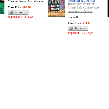
ИМЕРИИ И СОБОРА
Млечин Леонид Михайлович
Temnoe prosveshchenie.
Your Price:
$60.40
Amerikanskie konservatory
protiv Imerii i Sobora
shipped in 14-20 days
Ярвин К.
Your Price:
$33.44
shipped in 14-20 days