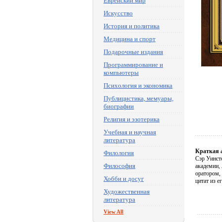
Еврейский мир
Искусство
История и политика
Медицина и спорт
Подарочные издания
Программирование и
компьютеры
Психология и экономика
Публицистика, мемуары,
биографии
Религия и эзотерика
Учебная и научная
литература
Краткая 
Филология
Сэр Уинст
Философия
академии,
оратором,
Хобби и досуг
цитат из 
Художественная
литература
View All