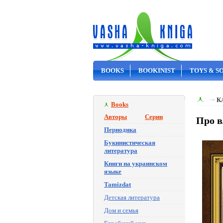
BOOKS
BOOKINIST
TOYS & S
ON SALE
К
Books
Авторы
Серии
Про в
Периодика
Букинистическая
литература
Книги на украинском
языке
Tamizdat
Детская литература
Дом и семья