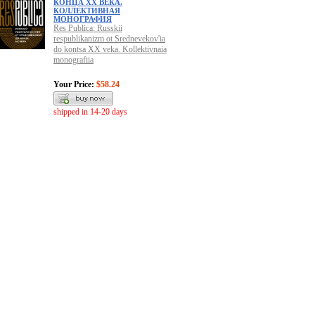
КОНЦА XX ВЕКА.
КОЛЛЕКТИВНАЯ
МОНОГРАФИЯ
Res Publica: Russkii
respublikanizm ot Srednevekov'ia
do kontsa XX veka. Kollektivnaia
monografiia
Your Price:
$58.24
shipped in 14-20 days