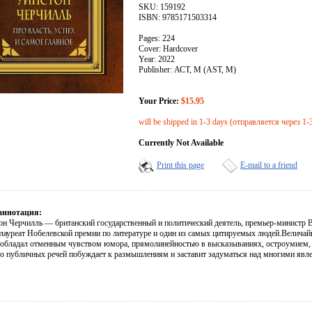
SKU: 159192
ISBN: 9785171503314
Pages: 224
Cover: Hardcover
Year: 2022
Publisher: АСТ, М (AST, M)
Your Price:
$15.95
will be shipped in 1-3 days (отправляется через 1-
Currently Not Available
Print this page
E-mail to a friend
аннотация:
он Черчилль — британский государственный и политический деятель, премьер-министр 
 лауреат Нобелевской премии по литературе и один из самых цитируемых людей.Велича
 обладал отменным чувством юмора, прямолинейностью в высказываниях, остроумием,
его публичных речей побуждает к размышлениям и заставит задуматься над многими явл