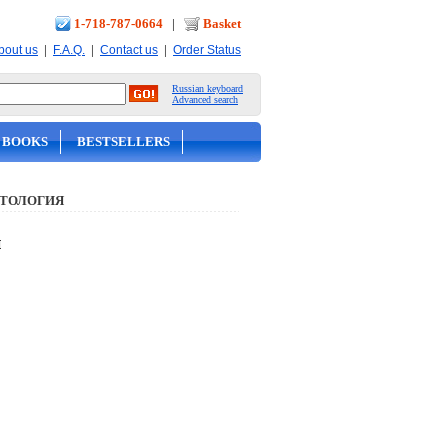
1-718-787-0664
|
Basket
|
|
|
bout us
F.A.Q.
Contact us
Order Status
Russian keyboard
Advanced search
 BOOKS
BESTSELLERS
ИТОЛОГИЯ
н