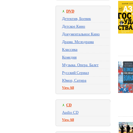
DVD
Детектив, Боевик
Детское Кино
Документальное Кино
Драма. Мелодрама
Классика
Комедия
Музыка. Опера. Балет
Русский Сериал
Юмор, Сатира
View All
CD
Audio CD
View All