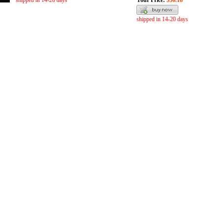
shipped in 14-20 days
Your Price:
$36.18
shipped in 14-20 days