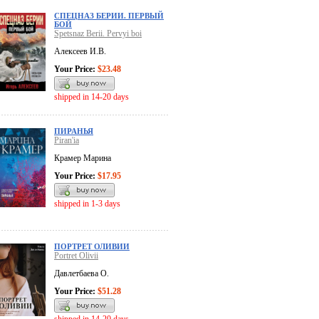
СПЕЦНАЗ БЕРИИ. ПЕРВЫЙ
БОЙ
Spetsnaz Berii. Pervyi boi
Алексеев И.В.
Your Price:
$23.48
shipped in 14-20 days
ПИРАНЬЯ
Piran'ia
Крамер Марина
Your Price:
$17.95
shipped in 1-3 days
ПОРТРЕТ ОЛИВИИ
Portret Olivii
Давлетбаева О.
Your Price:
$51.28