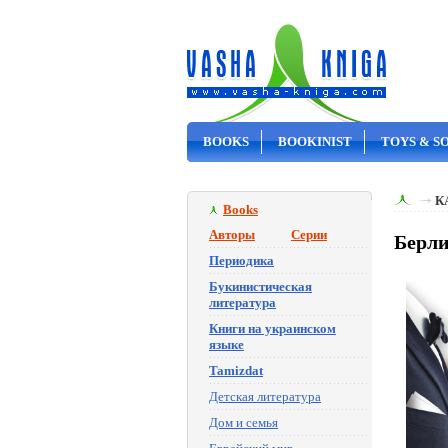
BOOKS
BOOKINIST
TOYS & S
ON SALE
К
Books
Авторы
Серии
Берли
Периодика
Букинистическая
литература
Книги на украинском
языке
Tamizdat
Детская литература
Дом и семья