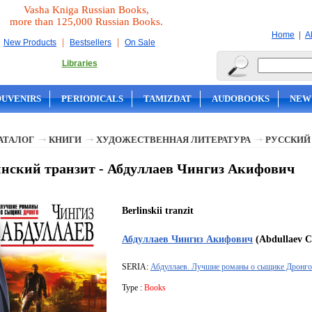
Vasha Kniga Russian Books,
more than 125,000 Russian Books.
|
Home
A
|
|
New Products
Bestsellers
On Sale
Libraries
OUVENIRS
PERIODICALS
TAMIZDAT
AUDOBOOKS
NEW
АТАЛОГ
КНИГИ
ХУДОЖЕСТВЕННАЯ ЛИТЕРАТУРА
РУССКИЙ
нский транзит - Абдуллаев Чингиз Акифович
Berlinskii tranzit
Абдуллаев Чингиз Акифович
(Abdullaev Ch
SERIA:
Абдуллаев. Лучшие романы о сыщике Дронго
Type :
Books