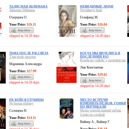
ТАЛИСМАН ШЛИМАНА
НЕВИДИМЫЕ ЛЮДИ
Talisman Shlimana
Nevidimye liudi
Озерцова О.
Гельфанд М.
Your Price:
$26.11
Your Price:
$26.04
shipped in 14-20 days
shipped in 14-20 days
ТЬМА ПОСЛЕ РАССВЕТА
КОГДА МЫ ВИДЕЛИСЬ В
T'ma posle rassveta
ПОСЛЕДНИЙ РАЗ
Kogda my videlis' v poslednii raz
Маринина Александра
Лив Константин
Your Price:
$27.99
Your Price:
$29.62
shipped in 14-20 days
shipped in 14-20 days
НЕ БОЙСЯ ГЛУБИНЫ
МЕСТО ВСТРЕЧИ
Ne boisia glubiny
ИЗМЕНИТЬ НЕЛЬЗЯ. ГОНКИ
ПО ВЕРТИКАЛИ
Mesto vstrechi izmenit' nel'zia.
Солнцева Н.
Gonki po vertikali
Your Price:
$14.11
Вайнер А., Вайнер Г.