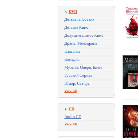
DVD
Детектив, Боевик
Детское Кино
Документальное Кино
Драма. Мелодрама
Классика
Комедия
Музыка. Опера. Балет
Русский Сериал
Юмор, Сатира
View All
CD
Audio CD
View All