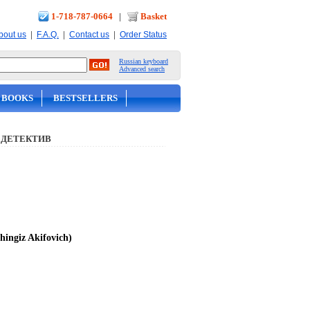
1-718-787-0664
|
Basket
|
|
|
bout us
F.A.Q.
Contact us
Order Status
Russian keyboard
Advanced search
 BOOKS
BESTSELLERS
 ДЕТЕКТИВ
ingiz Akifovich)