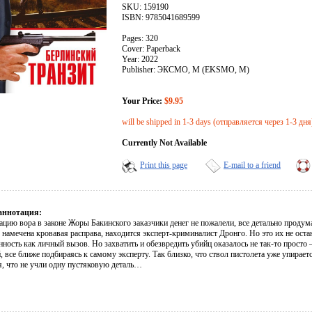
SKU: 159190
ISBN: 9785041689599
Pages: 320
Cover: Paperback
Year: 2022
Publisher: ЭКСМО, М (EKSMO, M)
Your Price:
$9.95
will be shipped in 1-3 days (отправляется через 1-3 дня
Currently Not Available
Print this page
E-mail to a friend
аннотация:
ацию вора в законе Жоры Бакинского заказчики денег не пожалели, все детально продум
е намечена кровавая расправа, находится эксперт-криминалист Дронго. Но это их не ос
ность как личный вызов. Но захватить и обезвредить убийц оказалось не так-то просто 
, все ближе подбираясь к самому эксперту. Так близко, что ствол пистолета уже упирает
я, что не учли одну пустяковую деталь…