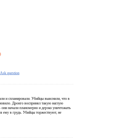
)
Ask question
али и спланировали. Убийцы выяснили, что в
тановило. Дронго воспринял такую наглую
– они начали планомерно и дерзко уничтожать
ся ему в грудь. Убийцы торжествуют, не