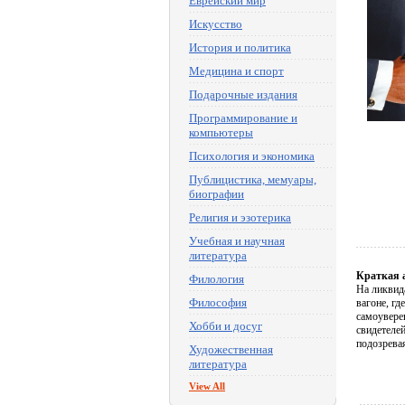
Еврейский мир
Искусство
История и политика
Медицина и спорт
Подарочные издания
Программирование и
компьютеры
Психология и экономика
Публицистика, мемуары,
биографии
Религия и эзотерика
Учебная и научная
литература
Краткая 
Филология
На ликвид
Философия
вагоне, гд
самоуверен
Хобби и досуг
свидетелей
подозрева
Художественная
литература
View All