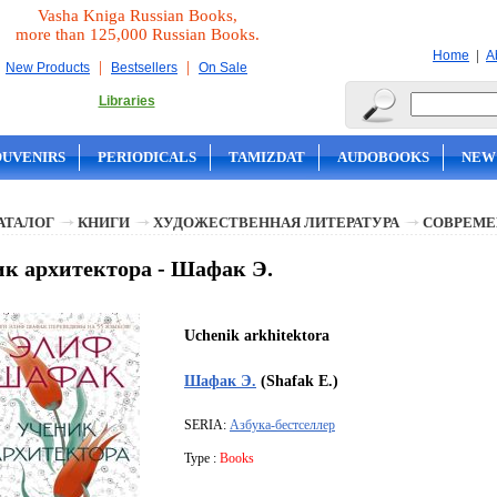
Vasha Kniga Russian Books,
more than 125,000 Russian Books.
|
Home
A
|
|
New Products
Bestsellers
On Sale
Libraries
OUVENIRS
PERIODICALS
TAMIZDAT
AUDOBOOKS
NEW
АТАЛОГ
КНИГИ
ХУДОЖЕСТВЕННАЯ ЛИТЕРАТУРА
СОВРЕМЕ
к архитектора - Шафак Э.
Uchenik arkhitektora
Шафак Э.
(Shafak E.)
SERIA:
Азбука-бестселлер
Type :
Books