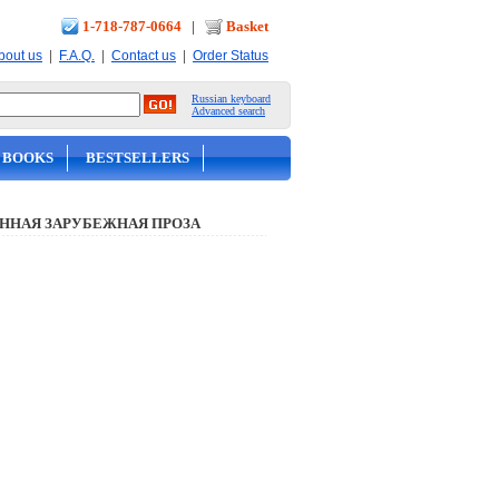
1-718-787-0664
|
Basket
|
|
|
bout us
F.A.Q.
Contact us
Order Status
Russian keyboard
Advanced search
 BOOKS
BESTSELLERS
ННАЯ ЗАРУБЕЖНАЯ ПРОЗА