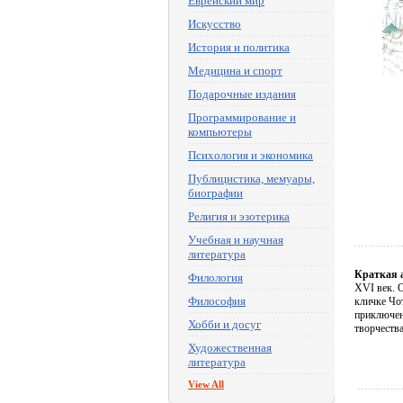
Еврейский мир
Искусство
История и политика
Медицина и спорт
Подарочные издания
Программирование и
компьютеры
Психология и экономика
Публицистика, мемуары,
биографии
Религия и эзотерика
Учебная и научная
литература
Краткая 
Филология
XVI век. 
Философия
кличке Чо
приключен
Хобби и досуг
творчества
Художественная
литература
View All