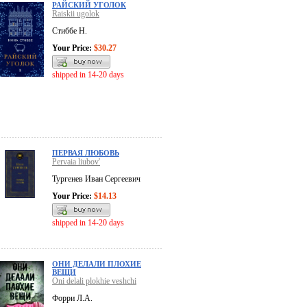
РАЙСКИЙ УГОЛОК
Raiskii ugolok
Стиббе Н.
Your Price:
$30.27
shipped in 14-20 days
ПЕРВАЯ ЛЮБОВЬ
Pervaia liubov'
Тургенев Иван Сергеевич
Your Price:
$14.13
shipped in 14-20 days
ОНИ ДЕЛАЛИ ПЛОХИЕ
ВЕЩИ
Oni delali plokhie veshchi
Форри Л.А.