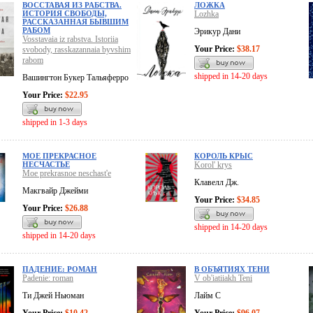
ВОССТАВАЯ ИЗ РАБСТВА.
ЛОЖКА
ИСТОРИЯ СВОБОДЫ,
Lozhka
РАССКАЗАННАЯ БЫВШИМ
РАБОМ
Эрикур Дани
Vosstavaia iz rabstva. Istoriia
Your Price:
$38.17
svobody, rasskazannaia byvshim
rabom
shipped in 14-20 days
Вашингтон Букер Тальяферро
Your Price:
$22.95
shipped in 1-3 days
МОЕ ПРЕКРАСНОЕ
КОРОЛЬ КРЫС
НЕСЧАСТЬЕ
Korol' krys
Moe prekrasnoe neschast'e
Клавелл Дж.
Макгвайр Джейми
Your Price:
$34.85
Your Price:
$26.88
shipped in 14-20 days
shipped in 14-20 days
ПАДЕНИЕ: РОМАН
В ОБЪЯТИЯХ ТЕНИ
Padenie: roman
V ob'iatiiakh Teni
Ти Джей Ньюман
Лайм С