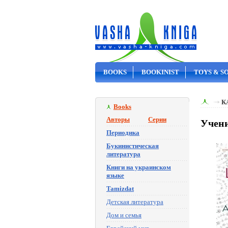
BOOKS
BOOKINIST
TOYS & S
ON SALE
К
Books
Авторы
Серии
Учени
Периодика
Букинистическая
литература
Книги на украинском
языке
Tamizdat
Детская литература
Дом и семья