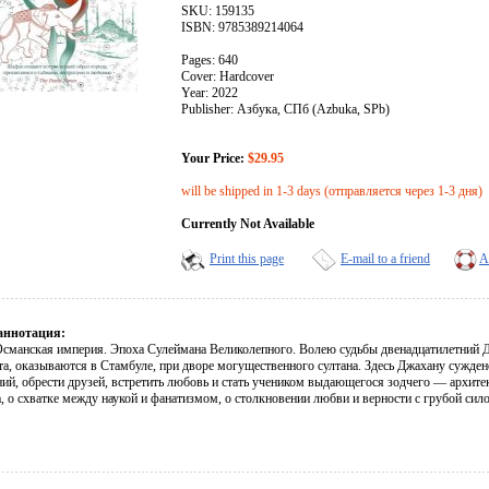
SKU: 159135
ISBN: 9785389214064
Pages: 640
Cover: Hardcover
Year: 2022
Publisher: Азбука, СПб (Azbuka, SPb)
Your Price:
$29.95
will be shipped in 1-3 days (отправляется через 1-3 дня)
Currently Not Available
Print this page
E-mail to a friend
A
аннотация:
Османская империя. Эпоха Сулеймана Великолепного. Волею судьбы двенадцатилетний Д
та, оказываются в Стамбуле, при дворе могущественного султана. Здесь Джахану сужде
ий, обрести друзей, встретить любовь и стать учеником выдающегося зодчего — архитек
, о схватке между наукой и фанатизмом, о столкновении любви и верности с грубой сило