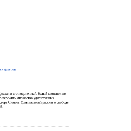
sk question
жахан и его подопечный, белый слоненок по
но пережить множество удивительных
тора Синана. Удивительный рассказ о свободе
й.