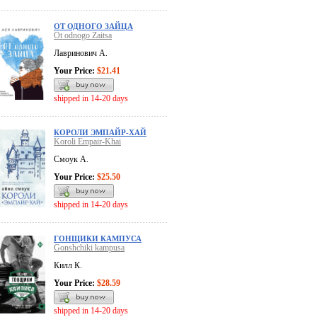
ОТ ОДНОГО ЗАЙЦА
Ot odnogo Zaitsa
Лавринович А.
Your Price:
$21.41
shipped in 14-20 days
КОРОЛИ ЭМПАЙР-ХАЙ
Koroli Empair-Khai
Смоук А.
Your Price:
$25.50
shipped in 14-20 days
ГОНЩИКИ КАМПУСА
Gonshchiki kampusa
Килл К.
Your Price:
$28.59
shipped in 14-20 days