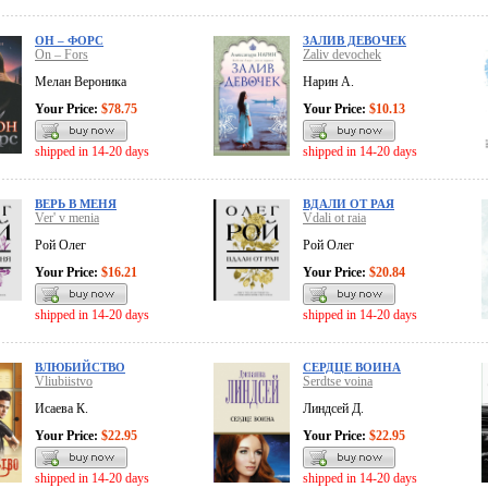
ОН – ФОРС
ЗАЛИВ ДЕВОЧЕК
On – Fors
Zaliv devochek
Мелан Вероника
Нарин А.
Your Price:
$78.75
Your Price:
$10.13
shipped in 14-20 days
shipped in 14-20 days
ВЕРЬ В МЕНЯ
ВДАЛИ ОТ РАЯ
Ver' v menia
Vdali ot raia
Рой Олег
Рой Олег
Your Price:
$16.21
Your Price:
$20.84
shipped in 14-20 days
shipped in 14-20 days
ВЛЮБИЙСТВО
СЕРДЦЕ ВОИНА
Vliubiistvo
Serdtse voina
Исаева К.
Линдсей Д.
Your Price:
$22.95
Your Price:
$22.95
shipped in 14-20 days
shipped in 14-20 days