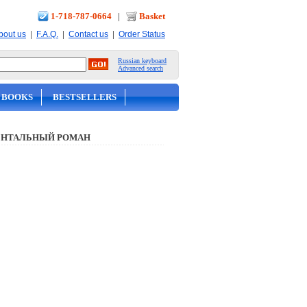
1-718-787-0664
|
Basket
|
|
|
bout us
F.A.Q.
Contact us
Order Status
Russian keyboard
Advanced search
 BOOKS
BESTSELLERS
НТАЛЬНЫЙ РОМАН