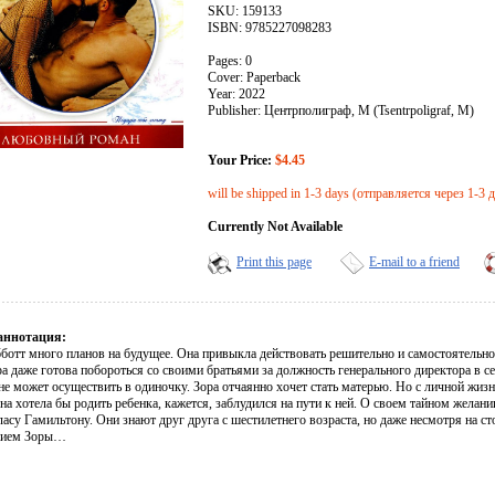
SKU: 159133
ISBN: 9785227098283
Pages: 0
Cover: Paperback
Year: 2022
Publisher: Центрполиграф, М (Tsentrpoligraf, M)
Your Price:
$4.45
will be shipped in 1-3 days (отправляется через 1-3 
Currently Not Available
Print this page
E-mail to a friend
аннотация:
ботт много планов на будущее. Она привыкла действовать решительно и самостоятельно 
а даже готова побороться со своими братьями за должность генерального директора в с
не может осуществить в одиночку. Зора отчаянно хочет стать матерью. Но с личной жизнь
на хотела бы родить ребенка, кажется, заблудился на пути к ней. О своем тайном жела
асу Гамильтону. Они знают друг друга с шестилетнего возраста, но даже несмотря на с
нием Зоры…