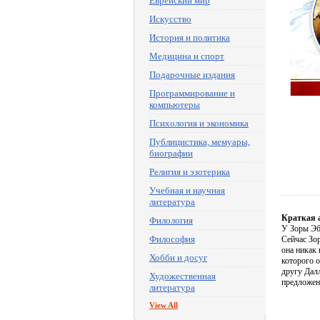
Еврейский мир
Искусство
История и политика
Медицина и спорт
Подарочные издания
Программирование и
компьютеры
Психология и экономика
Публицистика, мемуары,
биографии
Религия и эзотерика
Учебная и научная
литература
Краткая 
Филология
У Зоры Эб
Философия
Сейчас Зор
она никак 
Хобби и досуг
которого о
другу Далл
Художественная
предложе
литература
View All