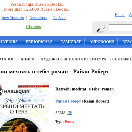
Vasha Kniga Russian Books,
more than 125,000 Russian Books.
|
Home
A
|
|
New Products
Bestsellers
On Sale
Libraries
OUVENIRS
PERIODICALS
TAMIZDAT
AUDOBOOKS
NEW
АТАЛОГ
КНИГИ
ХУДОЖЕСТВЕННАЯ ЛИТЕРАТУРА
СЕНТИМЕ
ши мечтать о тебе: роман - Райан Роберт
Razreshi mechtat' o tebe: roman
Райан Роберт
(Raian Robert)
SERIA:
ЛР
Type :
Books