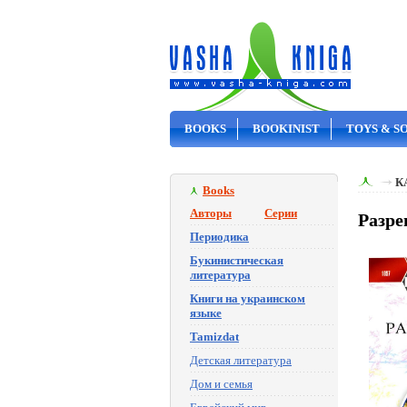
BOOKS
BOOKINIST
TOYS & S
ON SALE
К
Books
Авторы
Серии
Разре
Периодика
Букинистическая
литература
Книги на украинском
языке
Tamizdat
Детская литература
Дом и семья