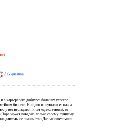
дня)
Ask question
и в карьере уже добилась больших успехов.
емейном бизнесе. Но один из пунктов ее плана
ю у нее не ладится, и тот единственный, от
нии Зора может поведать только своему лучшему
толь длительное знакомство Даллас ошеломлен