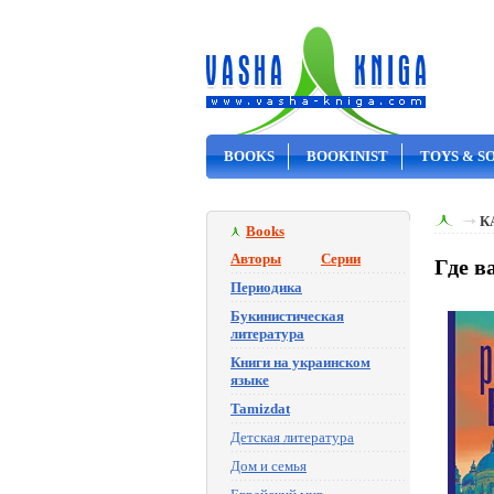
BOOKS
BOOKINIST
TOYS & S
ON SALE
К
Books
Авторы
Серии
Где в
Периодика
Букинистическая
литература
Книги на украинском
языке
Tamizdat
Детская литература
Дом и семья