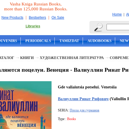
Vasha Kniga Russian Books,
more than 125,000 Russian Books.
|
Home
A
|
|
New Products
Bestsellers
On Sale
Libraries
OUVENIRS
PERIODICALS
TAMIZDAT
AUDOBOOKS
NEW
АТАЛОГ
КНИГИ
ХУДОЖЕСТВЕННАЯ ЛИТЕРАТУРА
СОВРЕМЕ
аляются поцелуи. Венеция - Валиуллин Ринат Р
Gde valiaiutsia potselui. Venetsiia
Валиуллин Ринат Рифович
(Valiullin 
SERIA:
Проза для гурманов
Type :
Books