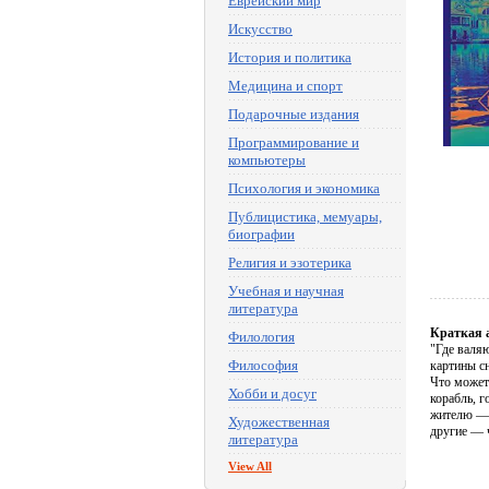
Еврейский мир
Искусство
История и политика
Медицина и спорт
Подарочные издания
Программирование и
компьютеры
Психология и экономика
Публицистика, мемуары,
биографии
Религия и эзотерика
Учебная и научная
литература
Краткая 
Филология
"Где валяю
Философия
картины с
Что может 
Хобби и досуг
корабль, г
жителю — 
Художественная
другие — ч
литература
View All