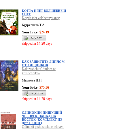
КОГДА ИДЕТ ВОЛШЕБНЫЙ
СНЕГ
Kogda idet volshebnyi sneg
Кудрявцева Т.А.
Your Price:
$24.19
shipped in 14-20 days
КАК ЗАЩИТИТЬ ДИПЛОМ
ОТ ХИЩНИКОВ
Kak zashchitit' diplom ot
khishchnikov
Мамаева Н.Н
Your Price:
$75.56
shipped in 14-20 days
ОДИНОКИЙ ПИШУЩИЙ
ЧЕЛОВЕК. ЗАПАД НА
ВОСТОК (КОМПЛЕКТ ИЗ
ДВУХ КНИГ)
Odinokii pishushchii chelovek.