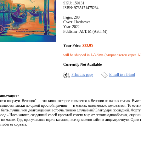
SKU: 159131
ISBN: 9785171475284
Pages: 288
Cover: Hardcover
Year: 2022
Publisher: АСТ, М (AST, M)
Your Price:
$22.95
will be shipped in 1-3 days (отправляется через 1-
Currently Not Available
Print this page
E-mail to a friend
аннотация:
тся поцелуи. Венеция" — это кино, которое снимается в Венеции на ваших глазах. Вместе
нимаются маски по одной простой причине — в масках невозможно целоваться. То есть
быть лучше, чем долгожданная встреча, только случайная? Благодаря последней, Фортун
ород - Ноев ковчег, созданный своей красотой спасти мир от потопа однообразия, скуки 
по маске. Где, прогуливаясь вдоль каналов, всегда можно зайти в лицемерочную. Одни 
тобы ее сорвать.