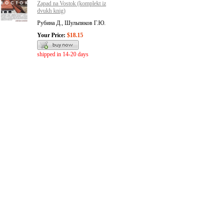
Zapad na Vostok (komplekt iz
dvukh knig)
Рубина Д., Шульпяков Г.Ю.
Your Price:
$18.15
shipped in 14-20 days