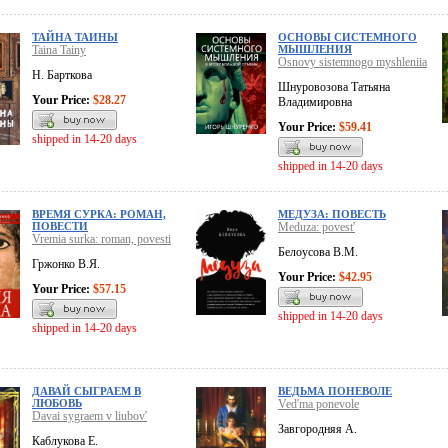
ТАЙНА ТАИНЫ
ОСНОВЫ СИСТЕМНОГО
Taina Tainy
МЫШЛЕНИЯ
Osnovy sistemnogo myshleniia
Н. Барткова
Шнуровозова Татьяна
Your Price:
$28.27
Владимировна
Your Price:
$59.41
shipped in 14-20 days
shipped in 14-20 days
ВРЕМЯ СУРКА: РОМАН,
МЕДУЗА: ПОВЕСТЬ
ПОВЕСТИ
Meduza: povest'
Vremia surka: roman, povesti
Белоусова В.М.
Гржонко В.Я.
Your Price:
$42.95
Your Price:
$57.15
shipped in 14-20 days
shipped in 14-20 days
ДАВАЙ СЫГРАЕМ В
ВЕДЬМА ПОНЕВОЛЕ
ЛЮБОВЬ
Ved'ma ponevole
Davai sygraem v liubov'
Завгородняя А.
Каблукова Е.