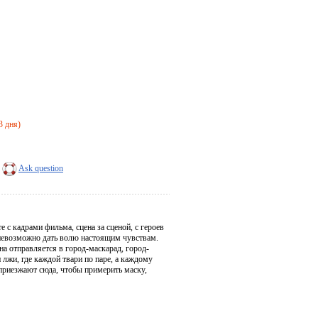
3 дня)
Ask question
 с кадрами фильма, сцена за сценой, с героев
 невозможно дать волю настоящим чувствам.
а отправляется в город-маскарад, город-
и лжи, где каждой твари по паре, а каждому
приезжают сюда, чтобы примерить маску,