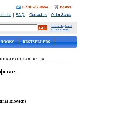
1-718-787-0664
|
Basket
|
|
|
bout us
F.A.Q.
Contact us
Order Status
Russian keyboard
Advanced search
 BOOKS
BESTSELLERS
ННАЯ РУССКАЯ ПРОЗА
ифович
Rinat Rifovich)