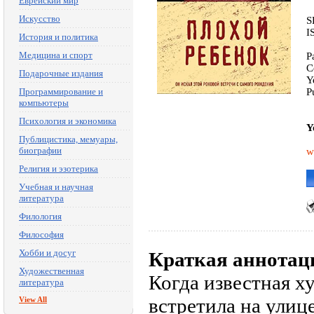
Еврейский мир
Искусство
S
I
История и политика
Медицина и спорт
P
C
Подарочные издания
Y
Программирование и
P
компьютеры
Психология и экономика
Y
Публицистика, мемуары,
биографии
w
Религия и эзотерика
Учебная и научная
литература
Филология
Философия
Хобби и досуг
Краткая аннотац
Художественная
Когда известная х
литература
встретила на улиц
View All