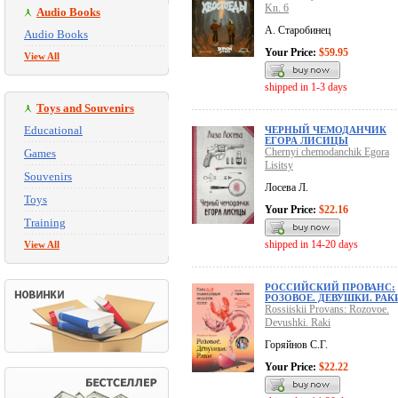
Kn. 6
Audio Books
А. Старобинец
Audio Books
Your Price:
$59.95
View All
shipped in 1-3 days
Toys and Souvenirs
Educational
ЧЕРНЫЙ ЧЕМОДАНЧИК
ЕГОРА ЛИСИЦЫ
Chernyi chemodanchik Egora
Games
Lisitsy
Souvenirs
Лосева Л.
Toys
Your Price:
$22.16
Training
shipped in 14-20 days
View All
РОССИЙСКИЙ ПРОВАНС:
РОЗОВОЕ. ДЕВУШКИ. РАК
Rossiiskii Provans: Rozovoe.
Devushki. Raki
Горяйнов С.Г.
Your Price:
$22.22