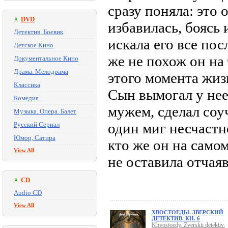
сразу поняла: это
DVD
избавилась, боясь
Детектив, Боевик
искала его все пос
Детское Кино
же не похож он на 
Документальное Кино
Драма. Мелодрама
этого момента жиз
Классика
Сын вымогал у нее
Комедия
мужем, сделал со
Музыка. Опера. Балет
один миг несчастн
Русский Сериал
Юмор, Сатира
кто же он на само
View All
не оставила отча
CD
Audio CD
View All
ХВОСТОЕДЫ. ЗВЕРСКИЙ
ДЕТЕКТИВ. КН. 6
Khvostoedy. Zverskii detektiv.