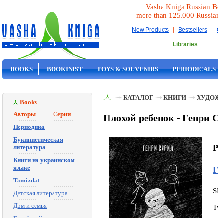
Vasha Kniga Russian B
more than 125,000 Russia
|
|
New Products
Bestsellers
Libraries
BOOKS
BOOKINIST
TOYS & SOUVENIRS
PERIODICALS
ON SALE
КАТАЛОГ
КНИГИ
ХУДО
Books
Авторы
Серии
Плохой ребенок - Генри 
Периодика
Букинистическая
P
литература
Книги на украинском
языке
Г
Tamizdat
S
Детская литература
Дом и семья
T