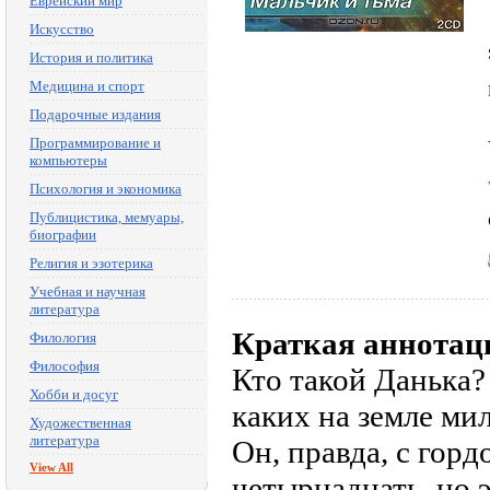
Еврейский мир
Искусство
История и политика
Медицина и спорт
Подарочные издания
Программирование и
компьютеры
Психология и экономика
Публицистика, мемуары,
биографии
Религия и эзотерика
Учебная и научная
литература
Краткая аннотац
Филология
Философия
Кто такой Данька?
Хобби и досуг
каких на земле ми
Художественная
литература
Он, правда, с горд
View All
четырнадцать, но э