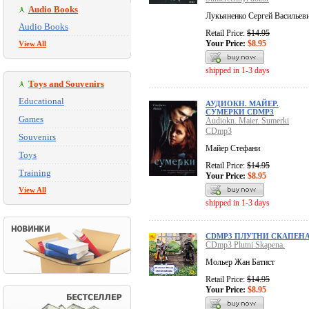
Audio Books
Лукьяненко Сергей Васильев
Audio Books
Retail Price:
$14.95
Your Price:
$8.95
View All
shipped in 1-3 days
Toys and Souvenirs
Educational
АУДИОКН. МАЙЕР.
СУМЕРКИ CDMP3
Games
Audiokn. Maier. Sumerki
CDmp3
Souvenirs
Майер Стефани
Toys
Retail Price:
$14.95
Training
Your Price:
$8.95
View All
shipped in 1-3 days
CDMP3 ПЛУТНИ СКАПЕНА
CDmp3 Plutni Skapena.
Мольер Жан Батист
Retail Price:
$14.95
Your Price:
$8.95