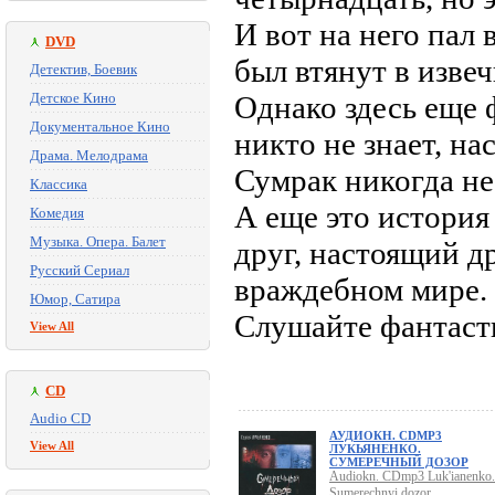
И вот на него пал
DVD
был втянут в извеч
Детектив, Боевик
Детское Кино
Однако здесь еще 
Документальное Кино
никто не знает, на
Драма. Мелодрама
Сумрак никогда не
Классика
А еще это история
Комедия
Музыка. Опера. Балет
друг, настоящий др
Русский Сериал
враждебном мире.
Юмор, Сатира
Слушайте фантасти
View All
CD
Audio CD
АУДИОКН. CDMP3
View All
ЛУКЬЯНЕНКО.
СУМЕРЕЧНЫЙ ДОЗОР
Audiokn. CDmp3 Luk'ianenko.
Sumerechnyi dozor