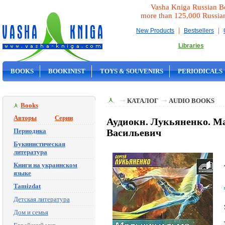
Vasha Kniga Russian B
more than 125,000 Russia
|
|
New Products
Bestsellers
Libraries
BOOKS
BOOKINIST
TOYS & SOUVENIRS
PERIODICALS
ON SALE
КАТАЛОГ
AUDIO BOOKS
Books
Авторы
Серии
Аудиокн. Лукьяненко. М
Периодика
Васильевич
Букинистическая
литература
Книги на украинском
языке
Tamizdat
Детская литература
Дом и семья