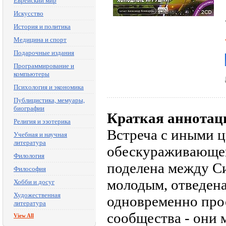
Еврейский мир
Искусство
История и политика
Медицина и спорт
Подарочные издания
Программирование и
компьютеры
Психология и экономика
Публицистика, мемуары,
биографии
Краткая аннотац
Религия и эзотерика
Встреча с иными ц
Учебная и научная
литература
обескураживающей:
Филология
поделена между Си
Философия
молодым, отведена
Хобби и досуг
Художественная
одновременно про
литература
сообщества - они м
View All