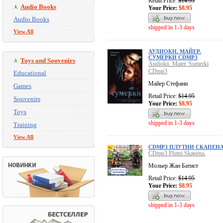
Retail Price:
$14.95
Audio Books
Your Price:
$8.95
Audio Books
shipped in 1-3 days
View All
АУДИОКН. МАЙЕР.
СУМЕРКИ CDMP3
Toys and Souvenirs
Audiokn. Maier. Sumerki
CDmp3
Educational
Майер Стефани
Games
Retail Price:
$14.95
Souvenirs
Your Price:
$8.95
Toys
shipped in 1-3 days
Training
View All
CDMP3 ПЛУТНИ СКАПЕНА
CDmp3 Plutni Skapena.
Мольер Жан Батист
Retail Price:
$14.95
Your Price:
$8.95
shipped in 1-3 days