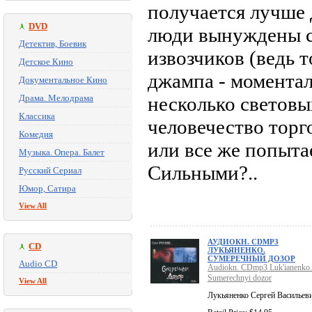
получается лучше 
DVD
люди вынуждены с
Детектив, Боевик
извозчиков (ведь 
Детское Кино
джампа - моментал
Документальное Кино
Драма. Мелодрама
несколько световы
Классика
человечество торг
Комедия
или все же попытае
Музыка. Опера. Балет
Сильными?..
Русский Сериал
Юмор, Сатира
View All
АУДИОКН. CDMP3
CD
ЛУКЬЯНЕНКО.
СУМЕРЕЧНЫЙ ДОЗОР
Audio CD
Audiokn. CDmp3 Luk'ianenko.
Sumerechnyi dozor
View All
Лукьяненко Сергей Васильев