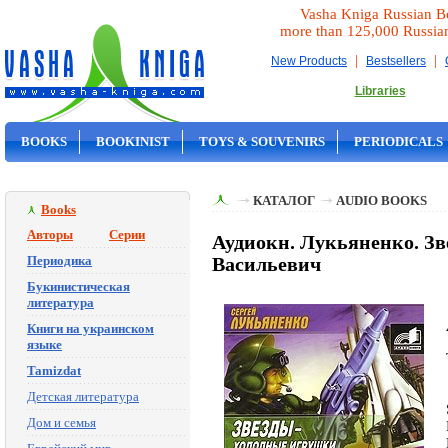
Vasha Kniga Russian B
more than 125,000 Russia
|
|
New Products
Bestsellers
Libraries
BOOKS
BOOKINIST
TOYS & SOUVENIRS
PERIODICALS
ON SALE
КАТАЛОГ
AUDIO BOOKS
Books
Авторы
Серии
Аудиокн. Лукьяненко. З
Периодика
Васильевич
Букинистическая
литература
Книги на украинском
языке
Tamizdat
Детская литература
Дом и семья