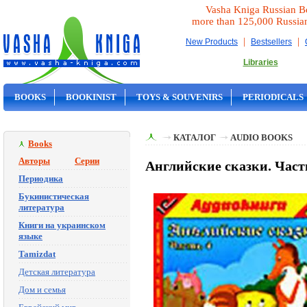
Vasha Kniga Russian B
more than 125,000 Russia
|
|
New Products
Bestsellers
Libraries
BOOKS
BOOKINIST
TOYS & SOUVENIRS
PERIODICALS
ON SALE
КАТАЛОГ
AUDIO BOOKS
Books
Авторы
Серии
Английские сказки. Част
Периодика
Букинистическая
литература
Книги на украинском
языке
Tamizdat
Детская литература
Дом и семья