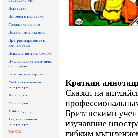
Еврейский мир
Искусство
История и политика
Медицина и спорт
Подарочные издания
Программирование и
компьютеры
Психология и экономика
Публицистика, мемуары,
биографии
Религия и эзотерика
Краткая аннотац
Учебная и научная
литература
Сказки на английс
Филология
профессиональным
Философия
Британскими учен
Хобби и досуг
Художественная
изучавшие иностра
литература
гибким мышлением,
View All