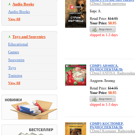
CDmp3 Strazh mertvetsa
Audio Books
Бирс А.
Audio Books
Retail Price:
$14.95
View All
Your Price:
$8.95
shipped in 1-3 days
Toys and Souvenirs
Educational
Games
Souvenirs
CDMP3 АНФИСА.
Toys
РАДИОСПЕКТАКЛЬ
CDmp3 ANFISA. Radiospekta
Training
Андреев Леонид
View All
Retail Price:
$14.95
Your Price:
$8.95
shipped in 1-3 days
CDMP3 КОСТЮМЕР.
РАДИОСПЕКТАКЛЬ
CDmp3 Kostumer. Radiospekta