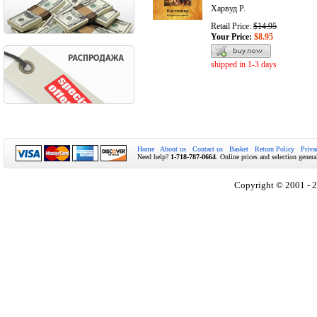
Харвуд Р.
Retail Price:
$14.95
Your Price:
$8.95
shipped in 1-3 days
Home
About us
Contact us
Basket
Return Policy
Priva
Need help?
1-718-787-0664
. Online prices and selection genera
Copyright © 2001 - 2