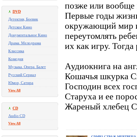
позже или вообще 
DVD
Первые годы жизни
Детектив, Боевик
окружающий мир и 
Детское Кино
переутомлять ребе
Документальное Кино
Драма. Мелодрама
их как игру. Тогда
Классика
Комедия
Аудиокнига на анг
Музыка. Опера. Балет
Кошачья шкурка С
Русский Сериал
Юмор, Сатира
Господин всех гос
View All
Старуха и ее поро
Жареный хлебец С
CD
Audio CD
View All
CDMP3 СТРАЖ МЕРТВЕЦА