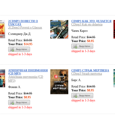
2CDMP3 ПОВЕСТИ О
CDMP3 КАК ЭТО ДЕЛАЕТСЯ
ГЛАССАХ
CDmp3 Kak eto delaetsia
2CDmp3 Povesti o Glassax
Чапек Карел
Сэлинджер Дж.Д.
Retail Price:
$14.95
Retail Price:
$19.95
Your Price:
$8.95
Your Price:
$14.95
shipped in 1-3 days
shipped in 1-3 days
АТИПИЧНАЯ ПНЕВМОНИЯ
CDMP3 СТРАЖ МЕРТВЕЦА
(CD MP3)
CDmp3 Strazh mertvetsa
Atipichnaia pnevmoniia (CD
Бирс А.
MP3)
Retail Price:
$14.95
Фомин А.
Your Price:
$8.95
Retail Price:
$14.95
Your Price:
$8.95
shipped in 1-3 days
shipped in 1-3 days