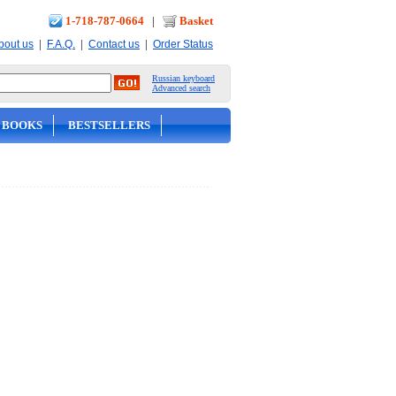
1-718-787-0664
|
Basket
|
|
|
bout us
F.A.Q.
Contact us
Order Status
Russian keyboard
Advanced search
 BOOKS
BESTSELLERS