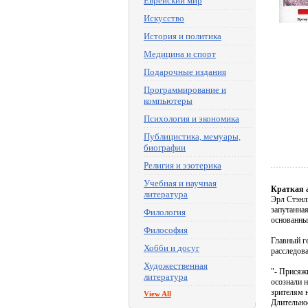
Еврейский мир
Искусство
История и политика
Медицина и спорт
Подарочные издания
Программирование и
компьютеры
Психология и экономика
Публицистика, мемуары,
биографии
Религия и эзотерика
Учебная и научная
Краткая 
литература
Эрл Стэнли
запутанная
Филология
основанные
Философия
Главный ге
Хобби и досуг
расследова
Художественная
"- Присяжн
литература
осознали н
зрителям н
View All
Длительнос