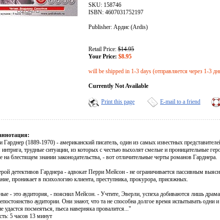
SKU: 158746
ISBN: 4607031752197
Publisher: Ардис (Ardis)
Retail Price:
$14.95
Your Price:
$8.95
will be shipped in 1-3 days (отправляется через 1-3 дн
Currently Not Available
Print this page
E-mail to a friend
аннотация:
 Гарднер (1889-1970) - американский писатель, один из самых известных представителей
 интрига, трудные ситуации, из которых с честью выхолят смелые и проницательные гер
 на блестящем знании законодательства, - вот отличительные черты романов Гарднера.
рой детективов Гарднера - адвокат Перри Мейсон - не ограничивается пассивным выясне
ние, проникает в психологию клиента, преступника, прокурора, присяжных.
ые - это аудитория, - пояснил Мейсон. - Учтите, Эверли, успеха добиваются лишь драм
епостоянство аудитории. Они знают, что та не способна долгое время испытывать одни 
е удастся посмеяться, пьеса наверняка провалится..."
ть: 5 часов 13 минут