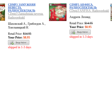
CDMP3 ЗАМУЖНЯЯ
CDMP3 АНФИСА.
НЕВЕСТА.
РАДИОСПЕКТАКЛЬ
РАДИОСПЕКТАКЛЬ
CDmp3 ANFISA. Radiospektakl
CDmp3 Zamuzhniaia nevesta.
Андреев Леонид
Radiospektakl
Retail Price:
$14.95
Шаховский А., Грибоедов А.,
Your Price:
$8.95
Хмельницкий Н.
Retail Price:
$14.95
shipped in 1-3 days
Your Price:
$8.95
shipped in 1-3 days