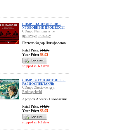
CDMP3 НАШУМЕВШИЕ
УГОЛОВНЫЕ ПРОЦЕССЫ
CDmp3 Nashumevshie
ugolovnye protsessy
Плевако Федор Никифорович
Retail Price:
$14.95
Your Price:
$8.95
shipped in 1-3 days
CDMP3 ЖЕСТОКИЕ ИГРЫ.
РАДИОСПЕКТАКЛЬ
CDmp3 Zhestokie igry.
Radiospektakl
Арбузов Алексей Николаевич
Retail Price:
$14.95
Your Price:
$8.95
shipped in 1-3 days