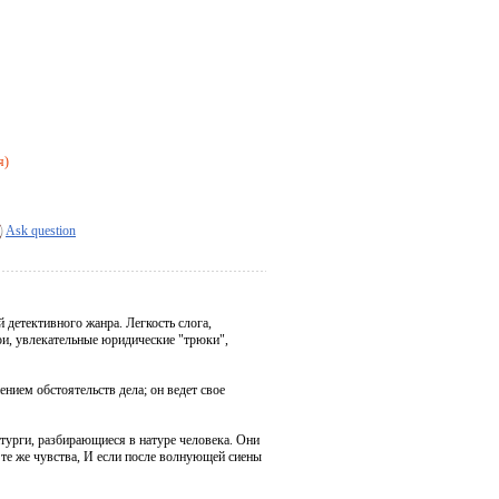
я)
Ask question
 детективного жанра. Легкость слога,
ои, увлекательные юридические "трюки",
нием обстоятельств дела; он ведет свое
атурги, разбирающиеся в натуре человека. Они
и те же чувства, И если после волнующей сиены