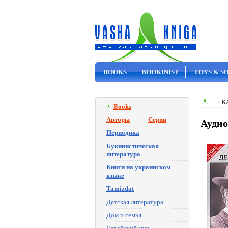
BOOKS
BOOKINIST
TOYS & S
ON SALE
К
Books
Авторы
Серии
Аудио
Периодика
Букинистическая
литература
Книги на украинском
языке
Tamizdat
Детская литература
Дом и семья