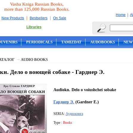
Vasha Kniga Russian Books,
more than 125,000 Russian Books.
|
Home
A
|
|
New Products
Bestsellers
On Sale
Libraries
OUVENIRS
PERIODICALS
TAMIZDAT
AUDOBOOKS
NEW
АТАЛОГ
AUDIO BOOKS
кн. Дело о воющей собаке - Гарднер Э.
Audiokn. Delo o voiushchei sobake
Гарднер Э.
(Gardner E.)
SERIA:
Аудиокнига
Type :
Books