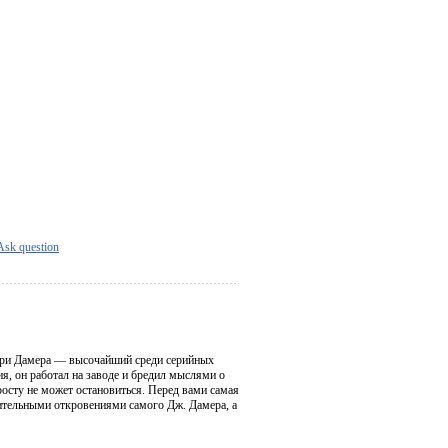
Ask question
фри Дамера — высочайший среди серийных
я, он работал на заводе и бредил мыслями о
росту не может остановиться. Перед вами самая
ительными откровениями самого Дж. Дамера, а