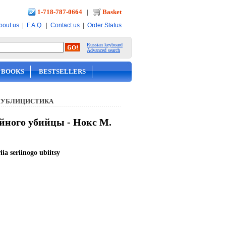
1-718-787-0664
|
Basket
|
|
|
bout us
F.A.Q.
Contact us
Order Status
Russian keyboard
Advanced search
 BOOKS
BESTSELLERS
ПУБЛИЦИСТИКА
йного убийцы - Нокс М.
ia seriinogo ubiitsy