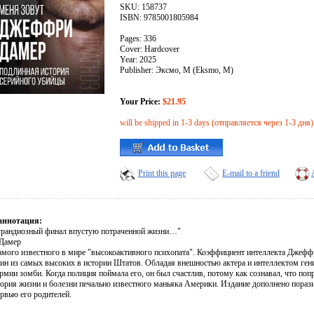
SKU: 158737
ISBN: 9785001805984
Pages: 336
Cover: Hardcover
Year: 2025
Publisher: Эксмо, М (Eksmo, M)
Your Price:
$21.95
will be shipped in 1-3 days (отправляется через 1-3 дня)
Print this page
E-mail to a friend
аннотация:
грандиозный финал впустую потраченной жизни…"
Дамер
амого известного в мире "высокоактивного психопата". Коэффициент интеллекта Джеф
дин из самых высоких в истории Штатов. Обладая внешностью актера и интеллектом гени
рмии зомби. Когда полиция поймала его, он был счастлив, потому как сознавал, что поп
тория жизни и болезни печально известного маньяка Америки. Издание дополнено пораз
рвью его родителей.