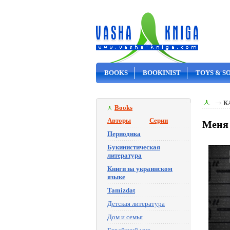
BOOKS
BOOKINIST
TOYS & S
ON SALE
К
Books
Авторы
Серии
Меня 
Периодика
Букинистическая
литература
Книги на украинском
языке
Tamizdat
Детская литература
Дом и семья