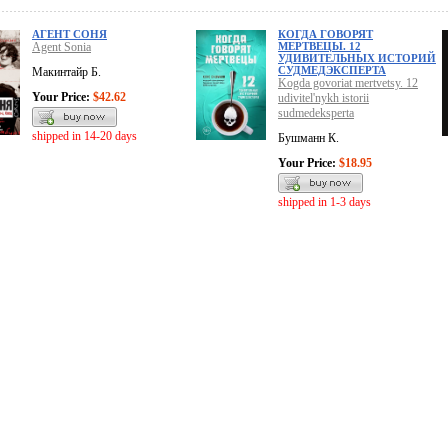
АГЕНТ СОНЯ
КОГДА ГОВОРЯТ
Agent Sonia
МЕРТВЕЦЫ. 12
УДИВИТЕЛЬНЫХ ИСТОРИЙ
СУДМЕДЭКСПЕРТА
Макинтайр Б.
Kogda govoriat mertvetsy. 12
Your Price:
$42.62
udivitel'nykh istorii
sudmedeksperta
shipped in 14-20 days
Бушманн К.
Your Price:
$18.95
shipped in 1-3 days