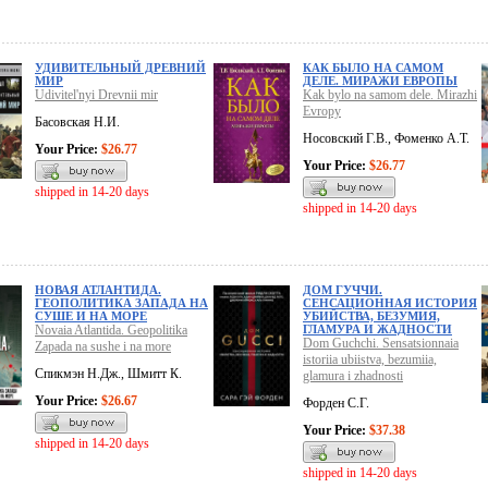
УДИВИТЕЛЬНЫЙ ДРЕВНИЙ
КАК БЫЛО НА САМОМ
МИР
ДЕЛЕ. МИРАЖИ ЕВРОПЫ
Udivitel'nyi Drevnii mir
Kak bylo na samom dele. Mirazhi
Evropy
Басовская Н.И.
Носовский Г.В., Фоменко А.Т.
Your Price:
$26.77
Your Price:
$26.77
shipped in 14-20 days
shipped in 14-20 days
НОВАЯ АТЛАНТИДА.
ДОМ ГУЧЧИ.
ГЕОПОЛИТИКА ЗАПАДА НА
СЕНСАЦИОННАЯ ИСТОРИЯ
СУШЕ И НА МОРЕ
УБИЙСТВА, БЕЗУМИЯ,
Novaia Atlantida. Geopolitika
ГЛАМУРА И ЖАДНОСТИ
Dom Guchchi. Sensatsionnaia
Zapada na sushe i na more
istoriia ubiistva, bezumiia,
Спикмэн Н.Дж., Шмитт К.
glamura i zhadnosti
Your Price:
$26.67
Форден С.Г.
Your Price:
$37.38
shipped in 14-20 days
shipped in 14-20 days