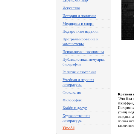
Еврейский мир
Искусство
История и политика
Медицина и спорт
Подарочные издания
Программирование и
компьютеры
Психология и экономика
Публицистика, мемуары,
биографии
Религия и эзотерика
Учебная и научная
литература
Филология
Краткая 
"Это был 
Философия
Джеффри 
Хобби и досуг
История с
убийц и о
Художественная
создании а
литература
полная ис
также инте
View All