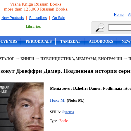
Vasha Kniga Russian Books,
more than 125,000 Russian Books.
|
Home
A
|
|
New Products
Bestsellers
On Sale
Libraries
OUVENIRS
PERIODICALS
TAMIZDAT
AUDOBOOKS
NEW
АТАЛОГ
КНИГИ
ПУБЛИЦИСТИКА, МЕМУАРЫ, БИОГРАФИИ
зовут Джеффри Дамер. Подлинная история сери
Menia zovut Dzheffri Damer. Podlinnaia istori
Нокс М.
(Noks M.)
SERIA:
Диагноз
Type :
Books