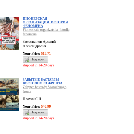
ПИОНЕРСКАЯ
ОРГАНИЗАЦИЯ. ИСТОРИЯ
ФЕНОМЕНА
Pionerskaia organizatsiia. Istoriia
fenomena
Замостьянов Арсений
Александрович
Your Price:
$15.71
shipped in 14-20 days
ЗАБЫТЫЕ БАСТАРДЫ
ВОСТОЧНОГО ФРОНТА
Zabytye bastardy Vostochnogo
fronta
Плохий С.Н.
Your Price:
$40.99
shipped in 14-20 days