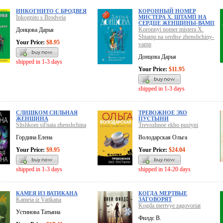
ИНКОГНИТО С БРОДВЕЯ
КОРОННЫЙ НОМЕР
Inkognito s Brodveia
МИСТЕРА X. ШТАМП НА
СЕРДЦЕ ЖЕНЩИНЫ-ВАМП
Koronnyi nomer mistera X.
Донцова Дарья
Shtamp na serdtse zhenshchiny-
Your Price:
$8.95
vamp
Донцова Дарья
shipped in 1-3 days
Your Price:
$11.95
shipped in 1-3 days
СЛИШКОМ СИЛЬНАЯ
ТРЕВОЖНОЕ ЭХО
ЖЕНЩИНА
ПУСТЫНИ
Slishkom sil'naia zhenshchina
Trevozhnoe ekho pustyni
Гордина Елена
Володарская Ольга
Your Price:
$9.95
Your Price:
$24.04
shipped in 1-3 days
shipped in 14-20 days
КАМЕЯ ИЗ ВАТИКАНА
КОГДА МЕРТВЫЕ
Kameia iz Vatikana
ЗАГОВОРЯТ
Kogda mertvye zagovoriat
Устинова Татьяна
Филдс В.