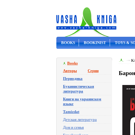
BOOKS
BOOKINIST
TOYS & S
ON SALE
К
Books
Авторы
Серии
Барон
Периодика
Букинистическая
литература
Книги на украинском
языке
Tamizdat
Детская литература
Дом и семья