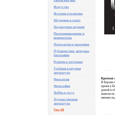
Еврейский мир
Искусство
История и политика
Медицина и спорт
Подарочные издания
Программирование и
компьютеры
Психология и экономика
Публицистика, мемуары,
биографии
Религия и эзотерика
Учебная и научная
литература
Краткая 
Филология
В Берлин 
Философия
время в Б
домой и о
Хобби и досуг
вывели их
именно по
Художественная
литература
View All