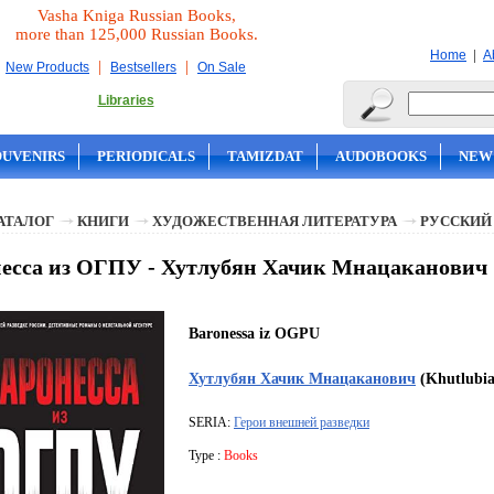
Vasha Kniga Russian Books,
more than 125,000 Russian Books.
|
Home
A
|
|
New Products
Bestsellers
On Sale
Libraries
OUVENIRS
PERIODICALS
TAMIZDAT
AUDOBOOKS
NEW
АТАЛОГ
КНИГИ
ХУДОЖЕСТВЕННАЯ ЛИТЕРАТУРА
РУССКИЙ
есса из ОГПУ - Хутлубян Хачик Мнацаканович
Baronessa iz OGPU
Хутлубян Хачик Мнацаканович
(Khutlubia
SERIA:
Герои внешней разведки
Type :
Books