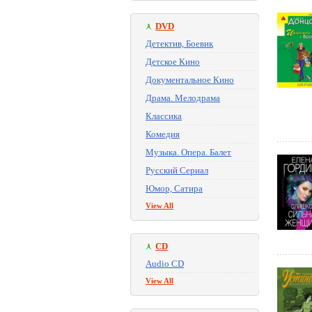
DVD
Детектив, Боевик
Детское Кино
Документальное Кино
Драма. Мелодрама
Классика
Комедия
Музыка. Опера. Балет
Русский Сериал
Юмор, Сатира
View All
CD
Audio CD
View All