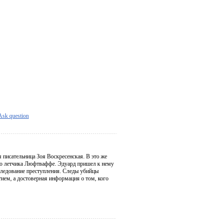
Ask question
 писательница Зоя Воскресенская. В это же
его летчика Люфтваффе. Эдуард пришел к нему
сследование преступления. Следы убийцы
ием, а достоверная информация о том, кого