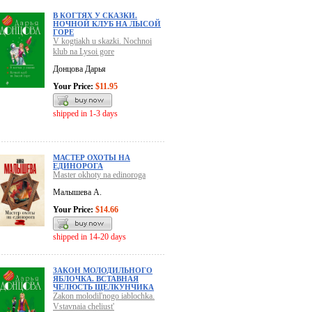
В КОГТЯХ У СКАЗКИ.
НОЧНОЙ КЛУБ НА ЛЫСОЙ
ГОРЕ
V kogtiakh u skazki. Nochnoi
klub na Lysoi gore
Донцова Дарья
Your Price:
$11.95
shipped in 1-3 days
МАСТЕР ОХОТЫ НА
ЕДИНОРОГА
Master okhoty na edinoroga
Малышева А.
Your Price:
$14.66
shipped in 14-20 days
ЗАКОН МОЛОДИЛЬНОГО
ЯБЛОЧКА. ВСТАВНАЯ
ЧЕЛЮСТЬ ЩЕЛКУНЧИКА
Zakon molodil'nogo iablochka.
Vstavnaia cheliust'