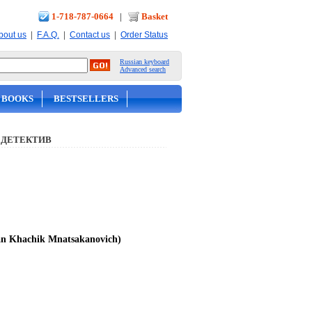
1-718-787-0664
|
Basket
|
|
|
bout us
F.A.Q.
Contact us
Order Status
Russian keyboard
Advanced search
 BOOKS
BESTSELLERS
 ДЕТЕКТИВ
n Khachik Mnatsakanovich)