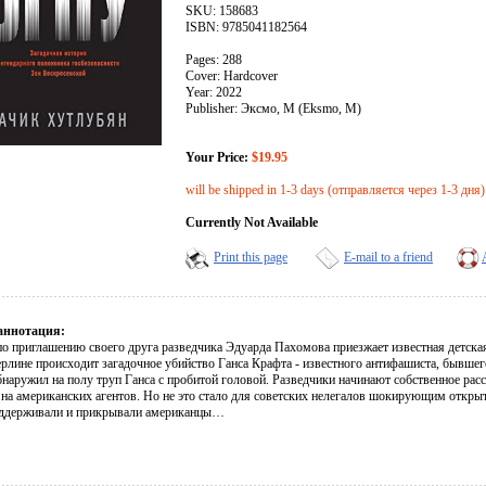
SKU: 158683
ISBN: 9785041182564
Pages: 288
Cover: Hardcover
Year: 2022
Publisher: Эксмо, М (Eksmo, M)
Your Price:
$19.95
will be shipped in 1-3 days (отправляется через 1-3 дня)
Currently Not Available
Print this page
E-mail to a friend
аннотация:
по приглашению своего друга разведчика Эдуарда Пахомова приезжает известная детская
ерлине происходит загадочное убийство Ганса Крафта - известного антифашиста, бывш
бнаружил на полу труп Ганса с пробитой головой. Разведчики начинают собственное ра
 на американских агентов. Но не это стало для советских нелегалов шокирующим открыт
ддерживали и прикрывали американцы…