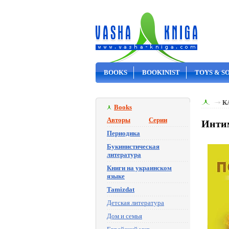
BOOKS
BOOKINIST
TOYS & S
ON SALE
К
Books
Авторы
Серии
Интим
Периодика
Букинистическая
литература
Книги на украинском
языке
Tamizdat
Детская литература
Дом и семья