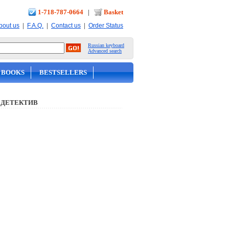
1-718-787-0664
|
Basket
|
|
|
bout us
F.A.Q.
Contact us
Order Status
Russian keyboard
Advanced search
 BOOKS
BESTSELLERS
 ДЕТЕКТИВ