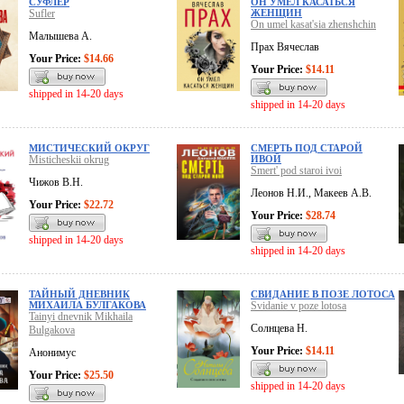
СУФЛЕР
ОН УМЕЛ КАСАТЬСЯ
Sufler
ЖЕНЩИН
On umel kasat'sia zhenshchin
Малышева А.
Прах Вячеслав
Your Price:
$14.66
Your Price:
$14.11
shipped in 14-20 days
shipped in 14-20 days
МИСТИЧЕСКИЙ ОКРУГ
СМЕРТЬ ПОД СТАРОЙ
Misticheskii okrug
ИВОЙ
Smert' pod staroi ivoi
Чижов В.Н.
Леонов Н.И., Макеев А.В.
Your Price:
$22.72
Your Price:
$28.74
shipped in 14-20 days
shipped in 14-20 days
ТАЙНЫЙ ДНЕВНИК
СВИДАНИЕ В ПОЗЕ ЛОТОСА
МИХАИЛА БУЛГАКОВА
Svidanie v poze lotosa
Tainyi dnevnik Mikhaila
Солнцева Н.
Bulgakova
Your Price:
$14.11
Анонимус
Your Price:
$25.50
shipped in 14-20 days