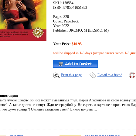
SKU: 158554
ISBN: 9785041651893
Pages: 320
Cover: Paperback
Year: 2022
Publisher: ЭКСМО, М (EKSMO, M)
Your Price:
$10.95
will be shipped in 1-3 days (отправляется через 1-3 дня
Print this page
E-mail to a friend
аннотация:
айте чужие шкафы, из них может вывалиться труп. Дарья Агафонова на свою голову шка
ицей. А такие долго не живут. Жди теперь убийцу. Но сидеть и ждать не в привычках Да
А чем хуже убийца?! Он ищет свидания с ней? Он его получит…