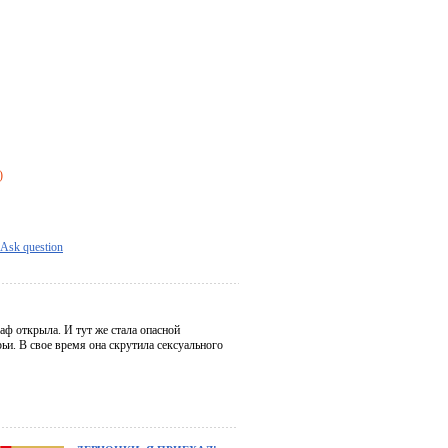
)
Ask question
ф открыла. И тут же стала опасной
рьи. В свое время она скрутила сексуального