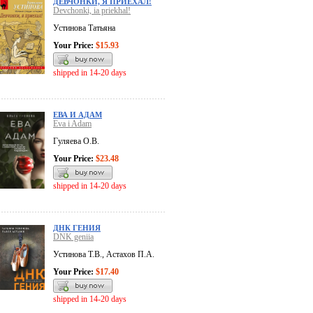
ДЕВЧОНКИ, Я ПРИЕХАЛ!
Devchonki, ia priekhal!
Устинова Татьяна
Your Price:
$15.93
shipped in 14-20 days
ЕВА И АДАМ
Eva i Adam
Гуляева О.В.
Your Price:
$23.48
shipped in 14-20 days
ДНК ГЕНИЯ
DNK geniia
Устинова Т.В., Астахов П.А.
Your Price:
$17.40
shipped in 14-20 days