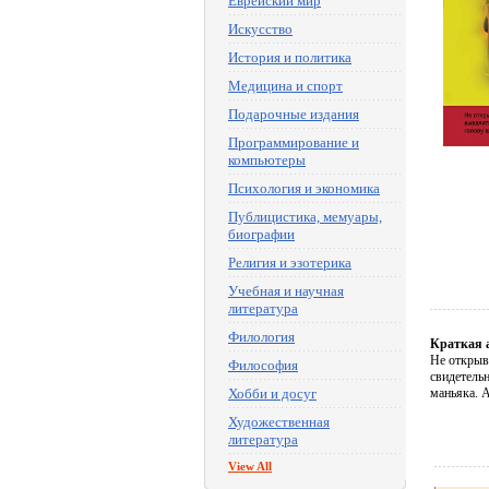
Еврейский мир
Искусство
История и политика
Медицина и спорт
Подарочные издания
Программирование и
компьютеры
Психология и экономика
Публицистика, мемуары,
биографии
Религия и эзотерика
Учебная и научная
литература
Филология
Краткая 
Не открыв
Философия
свидетельн
Хобби и досуг
маньяка. 
Художественная
литература
View All