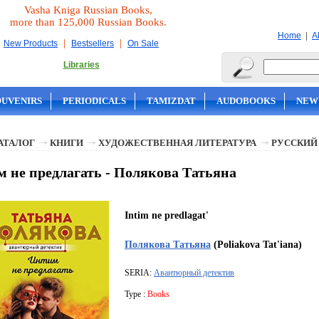
Vasha Kniga Russian Books,
more than 125,000 Russian Books.
|
Home
A
|
|
New Products
Bestsellers
On Sale
Libraries
OUVENIRS
PERIODICALS
TAMIZDAT
AUDOBOOKS
NEW
АТАЛОГ
КНИГИ
ХУДОЖЕСТВЕННАЯ ЛИТЕРАТУРА
РУССКИЙ
 не предлагать - Полякова Татьяна
Intim ne predlagat'
Полякова Татьяна
(Poliakova Tat'iana)
SERIA:
Авантюрный детектив
Type :
Books