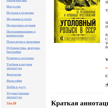
Еврейский мир
S
Искусство
T
История и политика
Медицина и спорт
S
Подарочные издания
I
Программирование и
P
компьютеры
C
Психология и экономика
Y
P
Публицистика, мемуары,
биографии
Религия и эзотерика
Y
Учебная и научная
w
литература
Филология
C
Философия
Хобби и досуг
Художественная
литература
Краткая аннотац
View All