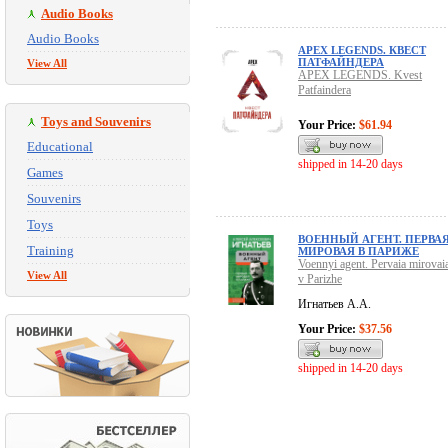
Audio Books
Audio Books
APEX LEGENDS. КВЕСТ
ПАТФАЙНДЕРА
View All
APEX LEGENDS. Kvest
Patfaindera
Toys and Souvenirs
Your Price:
$61.94
Educational
shipped in 14-20 days
Games
Souvenirs
Toys
ВОЕННЫЙ АГЕНТ. ПЕРВА
Training
МИРОВАЯ В ПАРИЖЕ
Voennyi agent. Pervaia mirovai
View All
v Parizhe
Игнатьев А.А.
Your Price:
$37.56
shipped in 14-20 days