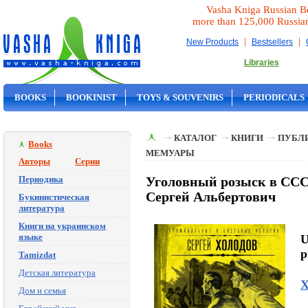
Vasha Kniga Russian B
more than 125,000 Russia
|
|
New Products
Bestsellers
Libraries
BOOKS
BOOKINIST
TOYS & SOUVENIRS
PERIODICALS
ON SALE
КАТАЛОГ
КНИГИ
ПУБЛИ
Books
МЕМУАРЫ
Авторы
Серии
Периодика
Уголовный розыск в СССР
Сергей Альбертович
Букинистическая
литература
Книги на украинском
языке
U
p
Tamizdat
Детская литература
Х
Дом и семья