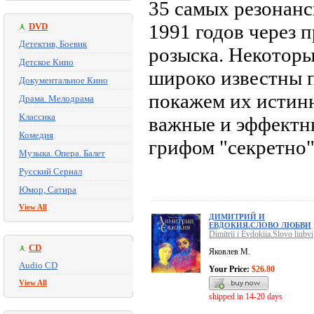
35 самых резонанс
1991 годов через 
DVD
Детектив, Боевик
розыска. Некоторы
Детское Кино
широко известны 
Документальное Кино
покажем их истинн
Драма. Мелодрама
Классика
важные и эффектны
Комедия
грифом "секретно"
Музыка. Опера. Балет
Русский Сериал
Юмор, Сатира
View All
ДИМИТРИЙ И
ЕВДОКИЯ.СЛОВО ЛЮБВИ
Dimitrii i Evdokiia.Slovo liubvi
CD
Яковлев М.
Audio CD
Your Price:
$26.80
View All
shipped in 14-20 days