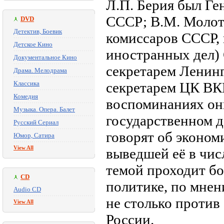
Л.П. Берия был Ге
СССР; В.М. Молот
DVD
Детектив, Боевик
комиссаров СССР,
Детское Кино
иностранных дел)
Документальное Кино
секретарем Ленинг
Драма. Мелодрама
Классика
секретарем ЦК ВКП
Комедия
воспоминаниях он
Музыка. Опера. Балет
государственном д
Русский Сериал
говорят об эконом
Юмор, Сатира
View All
выведшей её в чис
темой проходит бо
CD
политике, по мнен
Audio CD
не столько против
View All
России.