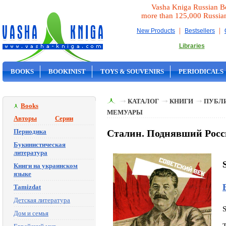
Vasha Kniga Russian B
more than 125,000 Russia
|
|
New Products
Bestsellers
Libraries
BOOKS
BOOKINIST
TOYS & SOUVENIRS
PERIODICALS
ON SALE
КАТАЛОГ
КНИГИ
ПУБЛИ
Books
МЕМУАРЫ
Авторы
Серии
Периодика
Сталин. Поднявший Росс
Букинистическая
литература
Книги на украинском
языке
Tamizdat
Детская литература
Дом и семья