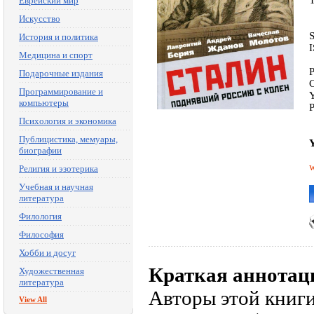
Еврейский мир
Искусство
История и политика
Медицина и спорт
P
Подарочные издания
Программирование и
Y
компьютеры
P
Психология и экономика
Публицистика, мемуары,
Y
биографии
w
Религия и эзотерика
Учебная и научная
литература
Филология
Философия
Хобби и досуг
Краткая аннотац
Художественная
литература
Авторы этой книги
View All