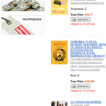
psikhologicheski ustoichivym
Захариадис Д.
Your Price:
$26.77
shipped in 14-20 days
ЛОВУШКА УСПЕХА.
ПОЧЕМУ ХОРОШИЕ ЛЮД
ОСТАЮТСЯ НА РАБОТЕ,
КОТОРАЯ ИМ НЕ
НРАВИТСЯ, И КАК
ВЫРВАТЬСЯ НА СВОБОДУ
Lovushka uspekha. Pochemu
khoroshie liudi ostaiutsia na
rabote, kotoraia im ne nravitsia, 
kak vyrvat'sia na svobodu
Кинг П.
Your Price:
$163.06
shipped in 14-20 days
33 СТРАТЕГИИ ВОЙНЫ
33 strategii voiny