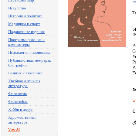
Еврейский мир
п
Искусство
T
История и политика
Медицина и спорт
S
Подарочные издания
I
Программирование и
компьютеры
P
C
Психология и экономика
Y
Публицистика, мемуары,
P
биографии
P
E
Религия и эзотерика
Учебная и научная
литература
Y
Филология
w
Философия
Хобби и досуг
C
Художественная
литература
View All