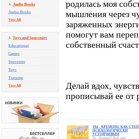
родилась моя собс
Audio Books
мышления через ч
Audio Books
View All
заряженных энерги
помогут вам переп
Toys and Souvenirs
собственный счас
Educational
Games
Souvenirs
Toys
Training
Делай вдох, чувст
View All
прописывай ее от 
ТЫ - КРЕМЕНЬ! КАК СТАТ
ПСИХОЛОГИЧЕСКИ
УСТОЙЧИВЫМ
Ty - kremen'! Kak stat'