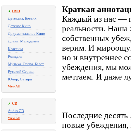
Краткая аннотац
DVD
Каждый из нас — 
Детектив, Боевик
Детское Кино
реальности. Наша
Документальное Кино
собственных убежд
Драма. Мелодрама
верим. И мироощу
Классика
но и внутреннее с
Комедия
Музыка. Опера. Балет
убеждения, мы мож
Русский Сериал
мечтаем. И даже л
Юмор, Сатира
View All
CD
Audio CD
Последние десять 
View All
новые убеждения, 