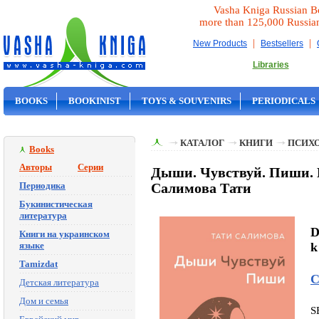
Vasha Kniga Russian B
more than 125,000 Russia
|
|
New Products
Bestsellers
Libraries
BOOKS
BOOKINIST
TOYS & SOUVENIRS
PERIODICALS
ON SALE
КАТАЛОГ
КНИГИ
ПСИХ
Books
Авторы
Серии
Дыши. Чувствуй. Пиши. К
Периодика
Салимова Тати
Букинистическая
литература
D
Книги на украинском
языке
k
Tamizdat
С
Детская литература
Дом и семья
S