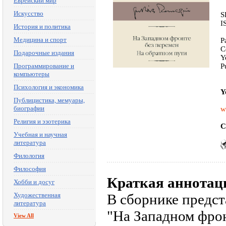
Еврейский мир
Искусство
S
I
История и политика
Медицина и спорт
P
C
Подарочные издания
Y
Программирование и
P
компьютеры
Психология и экономика
Y
Публицистика, мемуары,
биографии
w
Религия и эзотерика
C
Учебная и научная
литература
Филология
Философия
Краткая аннотац
Хобби и досуг
Художественная
В сборнике предс
литература
"На Западном фрон
View All