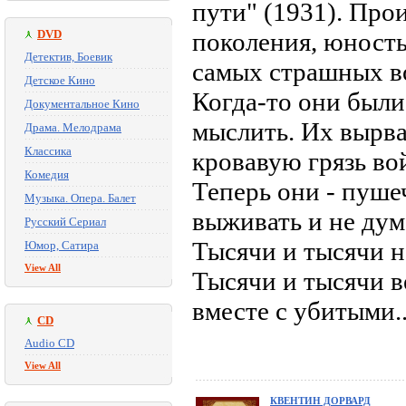
пути" (1931). Про
DVD
поколения, юность
Детектив, Боевик
самых страшных во
Детское Кино
Когда-то они был
Документальное Кино
мыслить. Их вырв
Драма. Мелодрама
Классика
кровавую грязь во
Комедия
Теперь они - пуше
Музыка. Опера. Балет
выживать и не дум
Русский Сериал
Тысячи и тысячи н
Юмор, Сатира
View All
Тысячи и тысячи в
вместе с убитыми..
CD
Audio CD
View All
КВЕНТИН ДОРВАРД