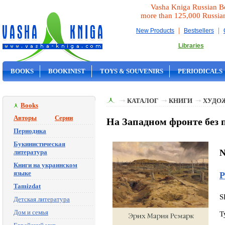
Vasha Kniga Russian B
more than 125,000 Russia
|
|
New Products
Bestsellers
Libraries
BOOKS
BOOKINIST
TOYS & SOUVENIRS
PERIODICALS
ON SALE
КАТАЛОГ
КНИГИ
ХУДО
Books
Авторы
Серии
На Западном фронте без 
Периодика
Букинистическая
N
литература
Книги на украинском
языке
Р
Tamizdat
S
Детская литература
Дом и семья
T