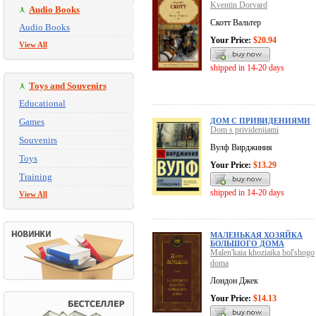
Kventin Dorvard
Audio Books
Скотт Вальтер
Audio Books
Your Price:
$20.94
View All
shipped in 14-20 days
Toys and Souvenirs
Educational
Games
ДОМ С ПРИВИДЕНИЯМИ
Dom s privideniiami
Souvenirs
Вулф Вирджиния
Toys
Your Price:
$13.29
Training
shipped in 14-20 days
View All
МАЛЕНЬКАЯ ХОЗЯЙКА
БОЛЬШОГО ДОМА
Malen'kaia khoziaika bol'shogo
doma
Лондон Джек
Your Price:
$14.13