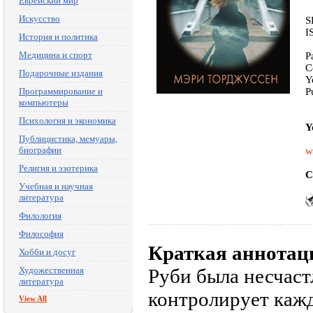
Еврейский мир
Искусство
S
I
История и политика
Медицина и спорт
P
C
Подарочные издания
Y
Программирование и
P
компьютеры
Психология и экономика
Y
Публицистика, мемуары,
биографии
w
Религия и эзотерика
C
Учебная и научная
литература
Филология
Философия
Краткая аннотац
Хобби и досуг
Художественная
Руби была несчастл
литература
контролирует кажд
View All