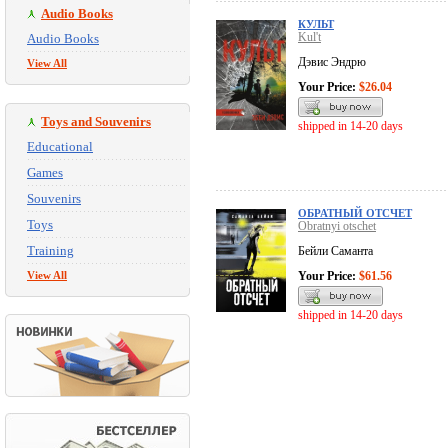
Audio Books
КУЛЬТ
Kul't
Audio Books
Дэвис Эндрю
View All
Your Price:
$26.04
Toys and Souvenirs
shipped in 14-20 days
Educational
Games
Souvenirs
ОБРАТНЫЙ ОТСЧЕТ
Toys
Obratnyi otschet
Training
Бейли Саманта
View All
Your Price:
$61.56
shipped in 14-20 days