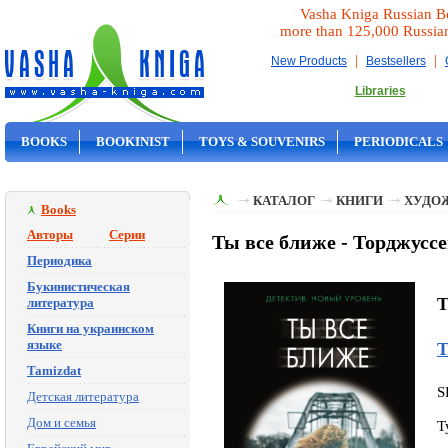
Vasha Kniga Russian B
more than 125,000 Russia
|
|
New Products
Bestsellers
Libraries
BOOKS
BOOKINIST
TOYS & SOUVENIRS
PERIODICALS
ON SALE
КАТАЛОГ
КНИГИ
ХУДО
Books
Авторы
Серии
Ты все ближе - Торджусс
Периодика
Букинистическая
T
литература
Книги на украинском
языке
Т
Tamizdat
S
Детская литература
Дом и семья
T