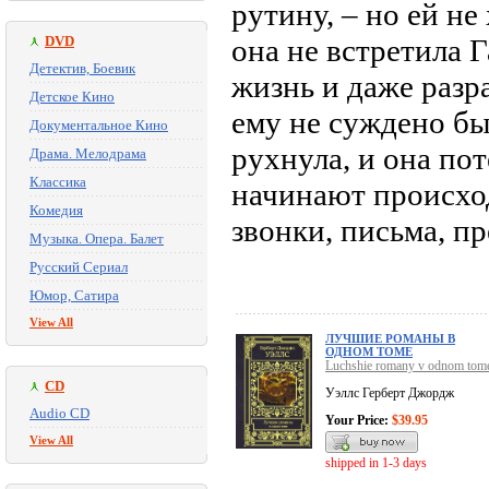
рутину, – но ей не
DVD
она не встретила 
Детектив, Боевик
жизнь и даже разр
Детское Кино
ему не суждено б
Документальное Кино
рухнула, и она пот
Драма. Мелодрама
Классика
начинают происхо
Комедия
звонки, письма, 
Музыка. Опера. Балет
Русский Сериал
Юмор, Сатира
View All
ЛУЧШИЕ РОМАНЫ В
ОДНОМ ТОМЕ
Luchshie romany v odnom tom
CD
Уэллс Герберт Джордж
Audio CD
Your Price:
$39.95
View All
shipped in 1-3 days