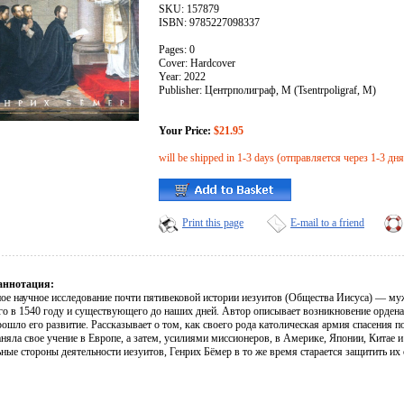
SKU: 157879
ISBN: 9785227098337
Pages: 0
Cover: Hardcover
Year: 2022
Publisher: Центрполиграф, М (Tsentrpoligraf, M)
Your Price:
$21.95
will be shipped in 1-3 days (отправляется через 1-3 дня
Print this page
E-mail to a friend
аннотация:
ое научное исследование почти пятивековой истории иезуитов (Общества Иисуса) — му
го в 1540 году и существующего до наших дней. Автор описывает возникновение ордена 
рошло его развитие. Рассказывает о том, как своего рода католическая армия спасения
няла свое учение в Европе, а затем, усилиями миссионеров, в Америке, Японии, Китае и
ные стороны деятельности иезуитов, Генрих Бёмер в то же время старается защитить их