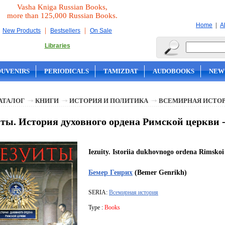
Vasha Kniga Russian Books,
more than 125,000 Russian Books.
|
Home
A
|
|
New Products
Bestsellers
On Sale
Libraries
OUVENIRS
PERIODICALS
TAMIZDAT
AUDOBOOKS
NEW
АТАЛОГ
КНИГИ
ИСТОРИЯ И ПОЛИТИКА
ВСЕМИРНАЯ ИСТО
ты. История духовного ордена Римской церкви 
Iezuity. Istoriia dukhovnogo ordena Rimskoi 
Бемер Генрих
(Bemer Genrikh)
SERIA:
Всемирная история
Type :
Books