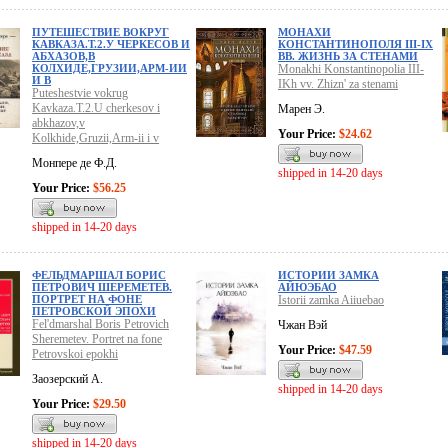
ПУТЕШЕСТВИЕ ВОКРУГ
МОНАХИ
КАВКАЗА.Т.2.У ЧЕРКЕСОВ И
КОНСТАНТИНОПОЛЯ III-IХ
АБХАЗОВ,В
ВВ. ЖИЗНЬ ЗА СТЕНАМИ
КОЛХИДЕ,ГРУЗИИ,АРМ-ИИ
Monakhi Konstantinopolia III-
И В
IKh vv. Zhizn' za stenami
Puteshestvie vokrug
Kavkaza.T.2.U cherkesov i
Марен Э.
abkhazov,v
Your Price:
$24.62
Kolkhide,Gruzii,Arm-ii i v
Монпере де Ф.Д.
shipped in 14-20 days
Your Price:
$56.25
shipped in 14-20 days
ФЕЛЬДМАРШАЛ БОРИС
ИСТОРИИ ЗАМКА
ПЕТРОВИЧ ШЕРЕМЕТЕВ.
АЙЮЭБАО
ПОРТРЕТ НА ФОНЕ
Istorii zamka Aiiuebao
ПЕТРОВСКОЙ ЭПОХИ
Fel'dmarshal Boris Petrovich
Чжан Вэй
Sheremetev. Portret na fone
Your Price:
$47.59
Petrovskoi epokhi
Заозерский А.
shipped in 14-20 days
Your Price:
$29.50
shipped in 14-20 days