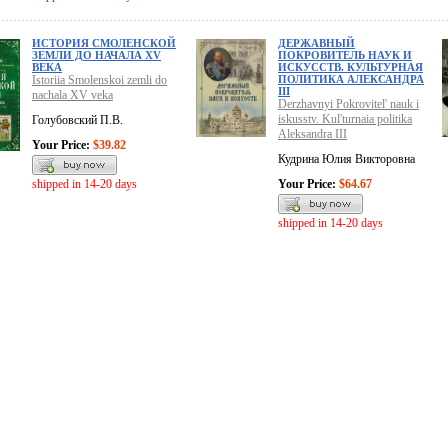
ИСТОРИЯ СМОЛЕНСКОЙ
ДЕРЖАВНЫЙ
ЗЕМЛИ ДО НАЧАЛА XV
ПОКРОВИТЕЛЬ НАУК И
ВЕКА
ИСКУССТВ. КУЛЬТУРНАЯ
Istoriia Smolenskoi zemli do
ПОЛИТИКА АЛЕКСАНДРА
III
nachala XV veka
Derzhavnyi Pokrovitel' nauk i
iskusstv. Kul'turnaia politika
Голубовский П.В.
Aleksandra III
Your Price:
$39.82
Кудрина Юлия Викторовна
shipped in 14-20 days
Your Price:
$64.67
shipped in 14-20 days