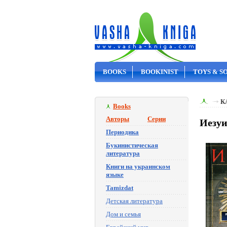
BOOKS
BOOKINIST
TOYS & S
ON SALE
К
Books
Авторы
Серии
Иезуи
Периодика
Букинистическая
литература
Книги на украинском
языке
Tamizdat
Детская литература
Дом и семья