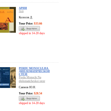
АРИИ
Arii
Колосов Д.
Your Price:
$33.66
shipped in 14-20 days
PERDU MONOCLE.НА
ДИПЛОМАТИЧЕСКОЙ
СТЕЗЕ
Perdu Monocle.Na
diplomaticheskoi steze
Саямов Ю.Н.
Your Price:
$28.54
shipped in 14-20 days