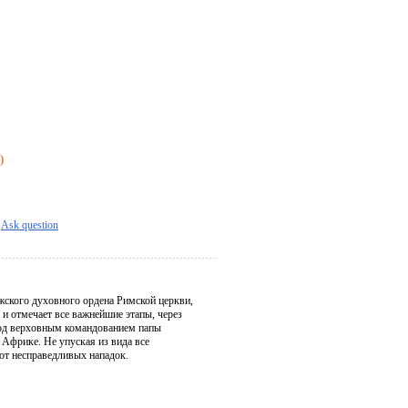
)
Ask question
жского духовного ордена Римской церкви,
и отмечает все важнейшие этапы, через
 под верховным командованием папы
 Африке. Не упуская из вида все
 от несправедливых нападок.