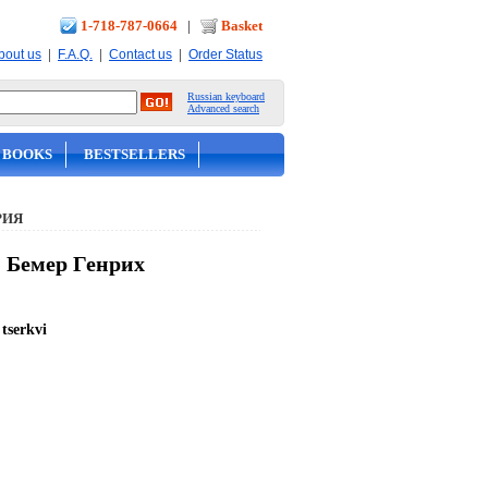
1-718-787-0664
|
Basket
|
|
|
bout us
F.A.Q.
Contact us
Order Status
Russian keyboard
Advanced search
 BOOKS
BESTSELLERS
РИЯ
- Бемер Генрих
tserkvi