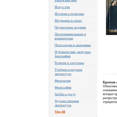
Еврейский мир
Искусство
История и политика
Медицина и спорт
Подарочные издания
Программирование и
компьютеры
Психология и экономика
Публицистика, мемуары,
биографии
Религия и эзотерика
Учебная и научная
литература
Филология
Краткая 
Объективн
Философия
основанно
Хобби и досуг
которые п
распростра
Художественная
отрицатель
литература
View All