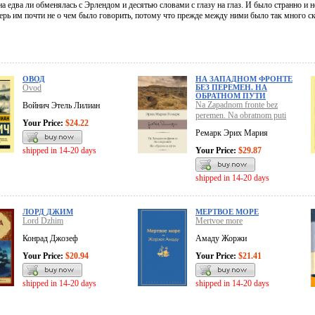
а едва ли обменялась с Эрлендом и десятью словами с глазу на глаз. И было странно и н
перь им почти не о чем было говорить, потому что прежде между ними было так много с
ОВОД
НА ЗАПАДНОМ ФРОНТЕ
Ovod
БЕЗ ПЕРЕМЕН. НА
ОБРАТНОМ ПУТИ
Na Zapadnom fronte bez
Войнич Этель Лилиан
peremen. Na obratnom puti
Your Price:
$24.22
Ремарк Эрих Мария
shipped in 14-20 days
Your Price:
$29.87
shipped in 14-20 days
ЛОРД ДЖИМ
МЕРТВОЕ МОРЕ
Lord Dzhim
Mertvoe more
Конрад Джозеф
Амаду Жоржи
Your Price:
$20.94
Your Price:
$21.41
shipped in 14-20 days
shipped in 14-20 days