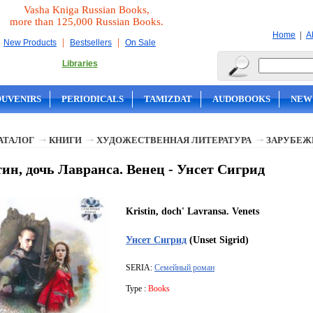
Vasha Kniga Russian Books,
more than 125,000 Russian Books.
|
Home
A
|
|
New Products
Bestsellers
On Sale
Libraries
OUVENIRS
PERIODICALS
TAMIZDAT
AUDOBOOKS
NEW
АТАЛОГ
КНИГИ
ХУДОЖЕСТВЕННАЯ ЛИТЕРАТУРА
ЗАРУБЕЖ
ин, дочь Лавранса. Венец - Унсет Сигрид
Kristin, doch' Lavransa. Venets
Унсет Сигрид
(Unset Sigrid)
SERIA:
Семейный роман
Type :
Books