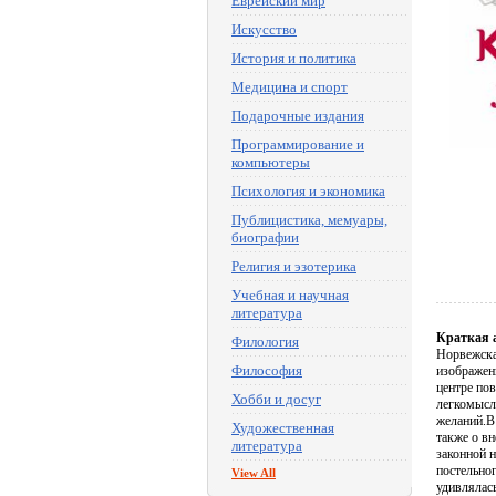
Еврейский мир
Искусство
История и политика
Медицина и спорт
Подарочные издания
Программирование и
компьютеры
Психология и экономика
Публицистика, мемуары,
биографии
Религия и эзотерика
Учебная и научная
литература
Краткая 
Филология
Норвежска
Философия
изображен
центре по
Хобби и досуг
легкомысл
желаний.В 
Художественная
также о в
литература
законной н
постельног
View All
удивлялас