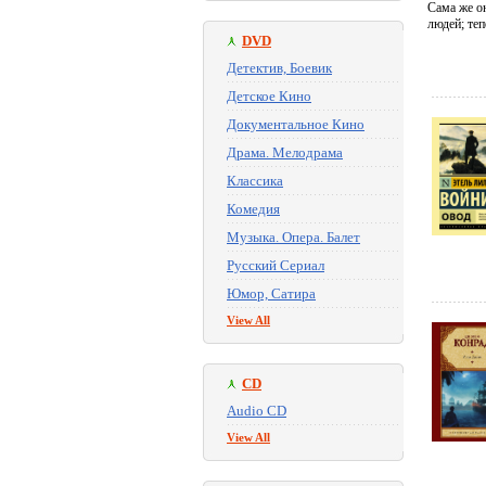
Сама же он
людей; те
DVD
Детектив, Боевик
Детское Кино
Документальное Кино
Драма. Мелодрама
Классика
Комедия
Музыка. Опера. Балет
Русский Сериал
Юмор, Сатира
View All
CD
Audio CD
View All