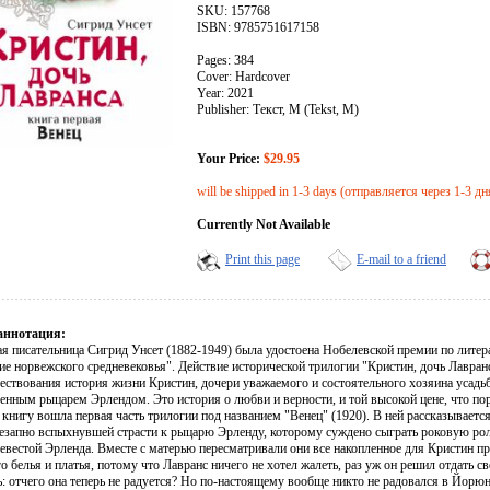
SKU: 157768
ISBN: 9785751617158
Pages: 384
Cover: Hardcover
Year: 2021
Publisher: Текст, М (Tekst, M)
Your Price:
$29.95
will be shipped in 1-3 days (отправляется через 1-3 дн
Currently Not Available
Print this page
E-mail to a friend
аннотация:
я писательница Сигрид Унсет (1882-1949) была удостоена Нобелевской премии по литер
ие норвежского средневековья". Действие исторической трилогии "Кристин, дочь Лавран
вествования история жизни Кристин, дочери уважаемого и состоятельного хозяина усад
енным рыцарем Эрлендом. Это история о любви и верности, и той высокой цене, что пор
книгу вошла первая часть трилогии под названием "Венец" (1920). В ней рассказывается 
незапно вспыхнувшей страсти к рыцарю Эрленду, которому суждено сыграть роковую ро
евестой Эрленда. Вместе с матерью пересматривали они все накопленное для Кристин пр
о белья и платья, потому что Лавранс ничего не хотел жалеть, раз уж он решил отдать
ь: отчего она теперь не радуется? Но по-настоящему вообще никто не радовался в Йорю