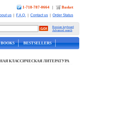
1-718-787-0664
|
Basket
|
|
|
bout us
F.A.Q.
Contact us
Order Status
Russian keyboard
Advanced search
 BOOKS
BESTSELLERS
НАЯ КЛАССИЧЕСКАЯ ЛИТЕРАТУРА