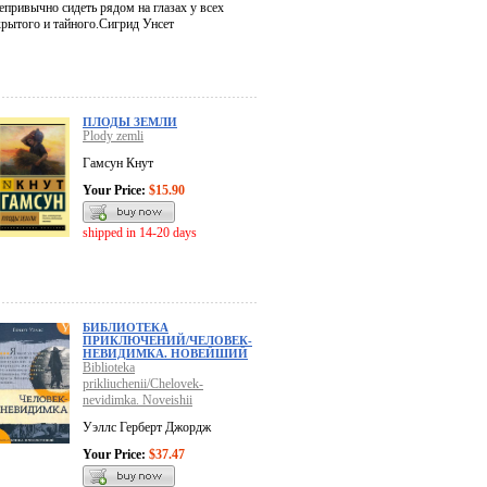
епривычно сидеть рядом на глазах у всех
крытого и тайного.Сигрид Унсет
ПЛОДЫ ЗЕМЛИ
Plody zemli
Гамсун Кнут
Your Price:
$15.90
shipped in 14-20 days
БИБЛИОТЕКА
ПРИКЛЮЧЕНИЙ/ЧЕЛОВЕК-
НЕВИДИМКА. НОВЕЙШИЙ
Biblioteka
prikliuchenii/Chelovek-
nevidimka. Noveishii
Уэллс Герберт Джордж
Your Price:
$37.47