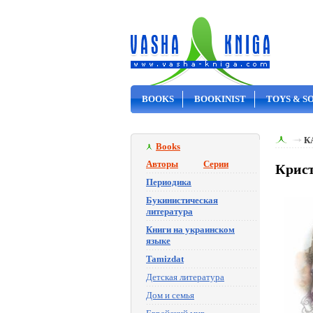
BOOKS
BOOKINIST
TOYS & S
ON SALE
К
Books
Авторы
Серии
Крист
Периодика
Букинистическая
литература
Книги на украинском
языке
Tamizdat
Детская литература
Дом и семья