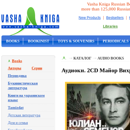
Vasha Kniga Russian B
more than 125,000 Russia
|
|
New Products
Bestsellers
Libraries
BOOKS
BOOKINIST
TOYS & SOUVENIRS
PERIODICALS
ON SALE
КАТАЛОГ
AUDIO BOOKS
Books
Авторы
Серии
Аудиокн. 2CD Майор Вих
Периодика
Букинистическая
литература
Книги на украинском
языке
Tamizdat
Детская литература
Дом и семья