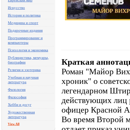
Еврейский мир
Искусство
История и политика
Медицина и спорт
Подарочные издания
Программирование и
компьютеры
Психология и экономика
Публицистика, мемуары,
Краткая аннотац
биографии
Роман "Майор Вих
Религия и эзотерика
Учебная и научная
хроник" о советск
литература
легендарном Штирл
Филология
Философия
действующих лиц р
Хобби и досуг
офицер Красной А
Художественная
литература
Во время Второй м
View All
отдает приказ уни