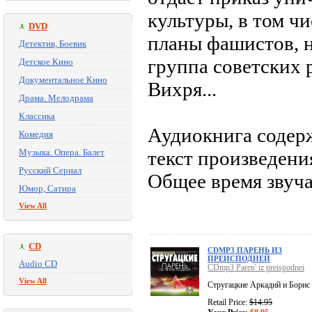
культуры, в том ч
DVD
планы фашистов, н
Детектив, Боевик
группа советских 
Детское Кино
Документальное Кино
Вихря...
Драма. Мелодрама
Классика
Аудиокнига содер
Комедия
Музыка. Опера. Балет
текст произведени
Русский Сериал
Общее время звуча
Юмор, Сатира
View All
CD
CDMP3 ПАРЕНЬ ИЗ
ПРЕИСПОДНЕЙ
Audio CD
CDmp3 Paren' iz preispodnei
View All
Стругацкие Аркадий и Борис
Retail Price:
$14.95