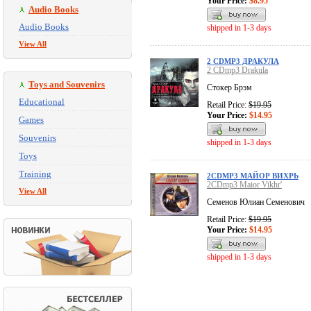
Your Price:
$8.95
Audio Books
Audio Books
shipped in 1-3 days
View All
2 CDMP3 ДРАКУЛА
2 CDmp3 Drakula
Toys and Souvenirs
Стокер Брэм
Educational
Retail Price:
$19.95
Your Price:
$14.95
Games
Souvenirs
shipped in 1-3 days
Toys
Training
2CDMP3 МАЙОР ВИХРЬ
2CDmp3 Maior Vikhr'
View All
Семенов Юлиан Семенович
Retail Price:
$19.95
Your Price:
$14.95
shipped in 1-3 days