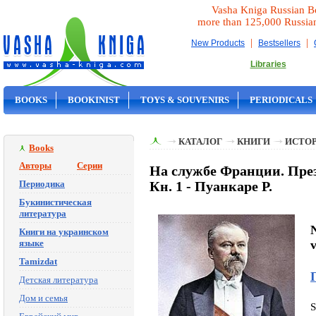
Vasha Kniga Russian B
more than 125,000 Russia
|
|
New Products
Bestsellers
Libraries
BOOKS
BOOKINIST
TOYS & SOUVENIRS
PERIODICALS
ON SALE
КАТАЛОГ
КНИГИ
ИСТОР
Books
Авторы
Серии
На службе Франции. През
Периодика
Кн. 1 - Пуанкаре Р.
Букинистическая
литература
N
Книги на украинском
языке
v
Tamizdat
Детская литература
Дом и семья