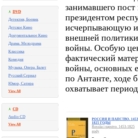
занимавшего пост
DVD
президентом респ
Детектив, Боевик
исчерпывающую и
Детское Кино
внешней политики
Документальное Кино
Драма. Мелодрама
войны. Особую це
Классика
фактический матер
Комедия
войны, основных е
Музыка. Опера. Балет
Русский Сериал
по Антанте, ходе 
Юмор, Сатира
охватывает перио
View All
CD
Audio CD
РОССИЯ И ПАПСТВО. 1453
1825 ГОДЫ
View All
Rossiia i papstvo. 1453-1825
gody