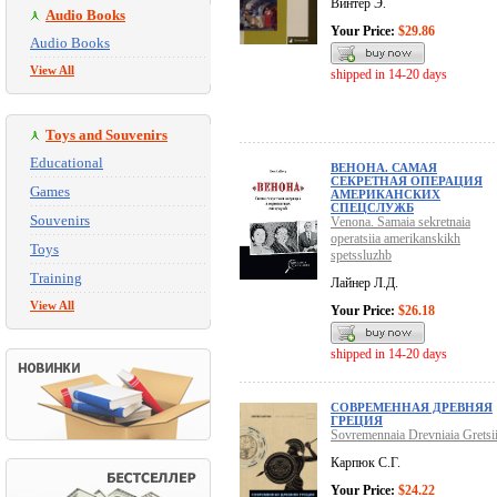
Винтер Э.
Audio Books
Your Price:
$29.86
Audio Books
View All
shipped in 14-20 days
Toys and Souvenirs
Educational
ВЕНОНА. САМАЯ
СЕКРЕТНАЯ ОПЕРАЦИЯ
Games
АМЕРИКАНСКИХ
СПЕЦСЛУЖБ
Souvenirs
Venona. Samaia sekretnaia
operatsiia amerikanskikh
Toys
spetssluzhb
Training
Лайнер Л.Д.
View All
Your Price:
$26.18
shipped in 14-20 days
СОВРЕМЕННАЯ ДРЕВНЯЯ
ГРЕЦИЯ
Sovremennaia Drevniaia Gretsi
Карпюк С.Г.
Your Price:
$24.22