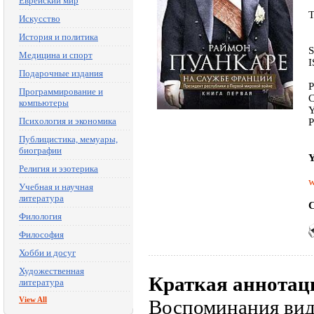
Еврейский мир
T
Искусство
История и политика
S
Медицина и спорт
I
Подарочные издания
P
Программирование и
C
компьютеры
Y
Психология и экономика
P
Публицистика, мемуары,
биографии
Y
Религия и эзотерика
w
Учебная и научная
литература
C
Филология
Философия
Хобби и досуг
Художественная
Краткая аннотац
литература
View All
Воспоминания вид