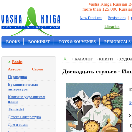
Vasha Kniga Russian B
more than 125,000 Russia
|
|
New Products
Bestsellers
Libraries
BOOKS
BOOKINIST
TOYS & SOUVENIRS
PERIODICALS
ON SALE
КАТАЛОГ
КНИГИ
ХУДО
Books
Авторы
Серии
Двенадцать стульев - Ил
Периодика
Букинистическая
D
литература
Книги на украинском
языке
И
Tamizdat
S
Детская литература
Дом и семья
T