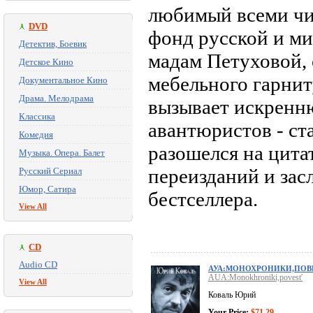
любимый всеми чит
DVD
фонд русской и ми
Детектив, Боевик
мадам Петуховой, 
Детское Кино
мебельного гарниту
Документальное Кино
Драма. Мелодрама
вызывает искренню
Классика
авантюристов - ст
Комедия
разошелся на цит
Музыка. Опера. Балет
переизданий и зас
Русский Сериал
Юмор, Сатира
бестселлера.
View All
CD
Audio CD
АУА:МОНОХРОНИКИ,ПОВ
AUA:Monokhroniki,povest'
View All
Коваль Юрий
Your Price:
$71.29