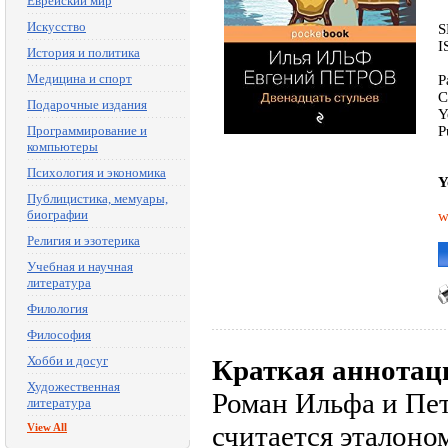
Еврейский мир
Искусство
S
I
История и политика
Медицина и спорт
P
C
Подарочные издания
Y
Программирование и
P
компьютеры
Психология и экономика
Y
Публицистика, мемуары,
биографии
w
Религия и эзотерика
Учебная и научная
литература
Филология
Философия
Хобби и досуг
Краткая аннотац
Художественная
Роман Ильфа и Пет
литература
считается эталон
View All