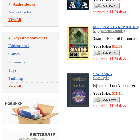
Audio Books
Audio Books
shipped in 14-20 days
View All
МЫ (ЗАМЕНА КАРТИНКИ)
My (zamena kartinki)
Toys and Souvenirs
Замятин Евгений Иванович
Educational
Your Price:
$12.98
Games
shipped in 14-20 days
Souvenirs
Toys
ЧАС БЫКА
Chas Byka
Training
Ефремов Иван Антонович
View All
Your Price:
$18.15
shipped in 14-20 days