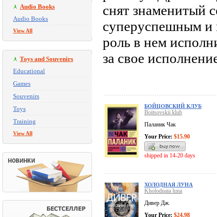
снят знаменитый с
Audio Books
Audio Books
суперуспешным и 
View All
роль в нем исполн
за свое исполнени
Toys and Souvenirs
Educational
Games
Souvenirs
БОЙЦОВСКИЙ КЛУБ
Toys
Boitsovskii klub
Training
Паланик Чак
View All
Your Price:
$15.90
shipped in 14-20 days
ХОЛОДНАЯ ЛУНА
Kholodnaia luna
Дивер Дж.
Your Price:
$24.98