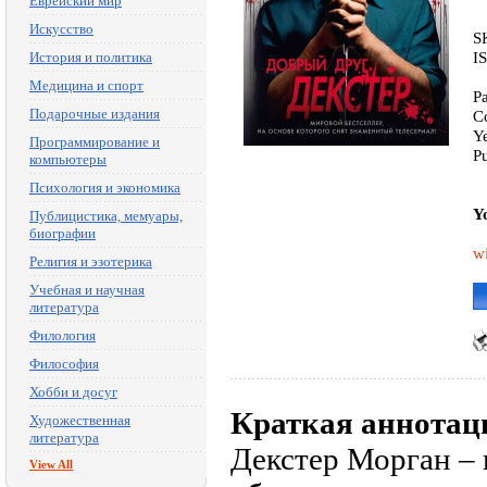
Еврейский мир
Искусство
S
I
История и политика
Медицина и спорт
P
Подарочные издания
C
Y
Программирование и
P
компьютеры
Психология и экономика
Y
Публицистика, мемуары,
биографии
wi
Религия и эзотерика
Учебная и научная
литература
Филология
Философия
Хобби и досуг
Краткая аннотац
Художественная
литература
Декстер Морган – 
View All