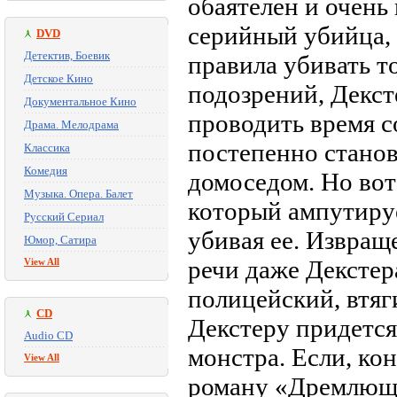
обаятелен и очень
серийный убийца,
DVD
Детектив, Боевик
правила убивать т
Детское Кино
подозрений, Декст
Документальное Кино
проводить время с
Драма. Мелодрама
постепенно стано
Классика
Комедия
домоседом. Но вот
Музыка. Опера. Балет
который ампутируе
Русский Сериал
убивая ее. Извра
Юмор, Сатира
речи даже Декстера
View All
полицейский, втяги
CD
Декстеру придется
Audio CD
монстра. Если, кон
View All
роману «Дремлющи