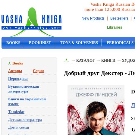
Vasha Kniga Russian B
more than 125,000 Russia
|
|
New Products
Bestsellers
Libraries
BOOKS
BOOKINIST
TOYS & SOUVENIRS
PERIODICALS
ON SALE
КАТАЛОГ
КНИГИ
ХУДО
Books
Авторы
Серии
Добрый друг Декстер - Л
Периодика
Букинистическая
D
литература
Книги на украинском
языке
Л
Tamizdat
S
Детская литература
Дом и семья
T