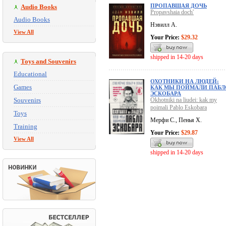
ПРОПАВШАЯ ДОЧЬ
Audio Books
Propavshaia doch'
Audio Books
Нэвилл А.
View All
Your Price:
$29.32
shipped in 14-20 days
Toys and Souvenirs
Educational
ОХОТНИКИ НА ЛЮДЕЙ:
Games
КАК МЫ ПОЙМАЛИ ПАБЛ
ЭСКОБАРА
Souvenirs
Okhotniki na liudei: kak my
poimali Pablo Eskobara
Toys
Мерфи С., Пенья Х.
Training
Your Price:
$29.87
View All
shipped in 14-20 days