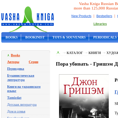
Vasha Kniga Russian B
more than 125,000 Russia
|
|
New Products
Bestsellers
Libraries
BOOKS
BOOKINIST
TOYS & SOUVENIRS
PERIODICALS
ON SALE
КАТАЛОГ
КНИГИ
ХУДО
Books
Авторы
Серии
Пора убивать - Гришэм 
Периодика
Букинистическая
P
литература
Книги на украинском
языке
Г
Tamizdat
S
Детская литература
Дом и семья
T