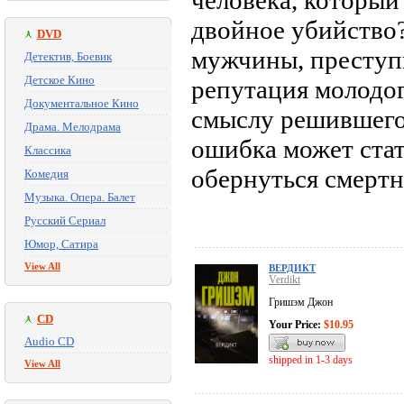
человека, который
двойное убийство
DVD
мужчины, преступи
Детектив, Боевик
Детское Кино
репутация молодог
Документальное Кино
смыслу решившегос
Драма. Мелодрама
ошибка может стат
Классика
обернуться смер
Комедия
Музыка. Опера. Балет
Русский Сериал
Юмор, Сатира
View All
ВЕРДИКТ
Verdikt
Гришэм Джон
CD
Your Price:
$10.95
Audio CD
shipped in 1-3 days
View All