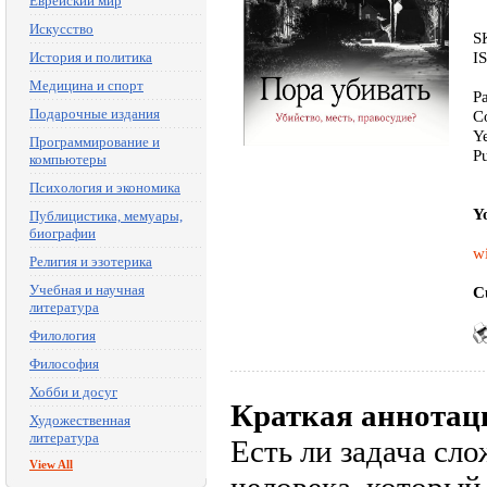
Еврейский мир
Искусство
S
I
История и политика
Медицина и спорт
P
Подарочные издания
C
Y
Программирование и
P
компьютеры
Психология и экономика
Y
Публицистика, мемуары,
биографии
wi
Религия и эзотерика
Учебная и научная
C
литература
Филология
Философия
Хобби и досуг
Краткая аннотац
Художественная
литература
Есть ли задача сл
View All