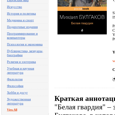
Еврейский мир
Искусство
S
История и политика
I
Медицина и спорт
P
Подарочные издания
C
Программирование и
Y
компьютеры
P
Психология и экономика
Публицистика, мемуары,
Y
биографии
w
Религия и эзотерика
Учебная и научная
C
литература
Филология
Философия
Хобби и досуг
Краткая аннотац
Художественная
литература
"Белая гвардия" –
View All