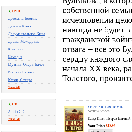
Булгакова, в кото
собственной семьи
DVD
исчезновении цело
Детектив, Боевик
Детское Кино
никогда не будет.
Документальное Кино
гражданской войны
Драма. Мелодрама
отвага – все это 
Классика
сердцу каждого сл
Комедия
Музыка. Опера. Балет
начала ХХ века, р
Русский Сериал
Толстого, пронзит
Юмор, Сатира
View All
CD
СВЕТЛАЯ ЛИЧНОСТЬ
Svetlaia lichnost'
Audio CD
Ильф Илья, Петров Евгений
View All
Your Price:
$12.98