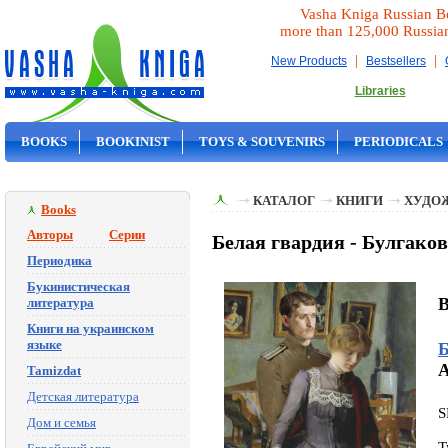
Vasha Kniga Russian B
more than 125,000 Russia
|
|
New Products
Bestsellers
Libraries
BOOKS
BOOKINIST
TOYS & SOUVENIRS
PERIODICALS
ON SALE
КАТАЛОГ
КНИГИ
ХУДО
Books
Авторы
Серии
Белая гвардия - Булгак
Периодика
Букинистическая
B
литература
Книги на украинском
языке
Б
A
Tamizdat
Детская литература
S
Дом и семья
T