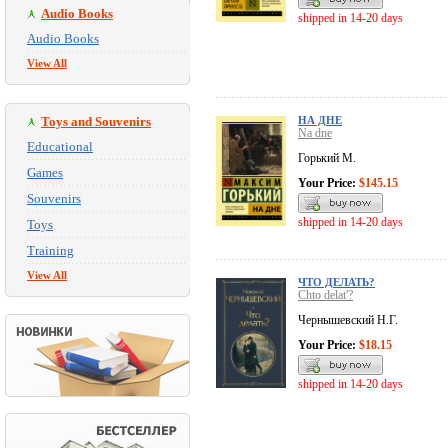
Audio Books
shipped in 14-20 days
Audio Books
View All
Toys and Souvenirs
НА ДНЕ
Na dne
Educational
Горький М.
Games
Your Price:
$145.15
Souvenirs
shipped in 14-20 days
Toys
Training
View All
ЧТО ДЕЛАТЬ?
Chto delat'?
Чернышевский Н.Г.
Your Price:
$18.15
shipped in 14-20 days