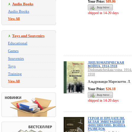
Your Price:
$89.06
Audio Books
Audio Books
shipped in 14-20 days
View All
Toys and Souvenirs
Educational
Games
Souvenirs
ДИПЛОМАТИЧЕСКАЯ
Toys
ВОЙНА. 1914-1918
Diplomaticheskaia voina. 1914-
Training
1918
View All
Альдрованди Марескотти. Л.
Your Price:
$26.18
shipped in 14-20 days
ГЕРОИ И ПРЕДАТЕЛИ.
БЕЛАЯ ЭМИГРАЦИЯ В
ФИНЛЯНДИИ: ВОЙНА
РАЗВЕДОК