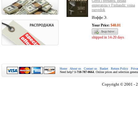
Geroi i predateli. Belaia
emigratsiia v Finliandii: voina
razvedok
Иоффе Э.
Your Price:
$40.01
shipped in 14-20 days
Home
About us
Contact us
Basket
Return Policy
Priva
Need help?
1-718-787-0664
. Online prices and selection genera
Copyright © 2001 - 2