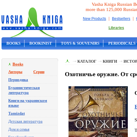
Vasha Kniga Russian B
more than 125,000 Russia
|
|
New Products
Bestsellers
Libraries
BOOKS
BOOKINIST
TOYS & SOUVENIRS
PERIODICALS
ON SALE
КАТАЛОГ
КНИГИ
ИСТОР
Books
Авторы
Серии
Охотничье оружие. От сре
Периодика
Букинистическая
O
литература
Книги на украинском
языке
Tamizdat
Детская литература
Дом и семья
T