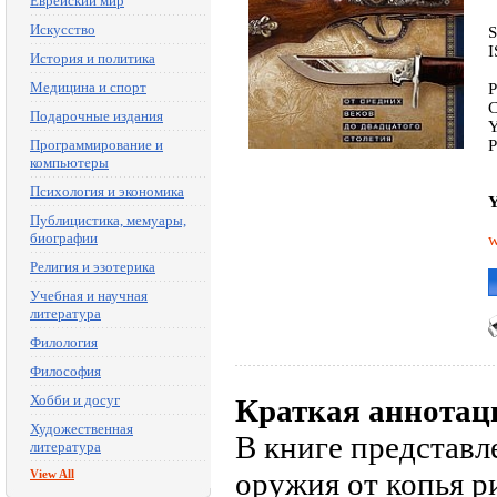
Еврейский мир
Искусство
S
I
История и политика
Медицина и спорт
P
C
Подарочные издания
Y
Программирование и
P
компьютеры
Психология и экономика
Y
Публицистика, мемуары,
биографии
w
Религия и эзотерика
Учебная и научная
литература
Филология
Философия
Хобби и досуг
Краткая аннотац
Художественная
В книге представл
литература
оружия от копья р
View All