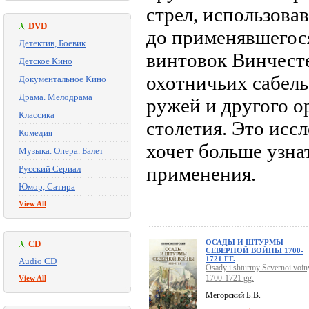
стрел, использова
DVD
до применявшегос
Детектив, Боевик
винтовок Винчесте
Детское Кино
охотничьих сабель
Документальное Кино
Драма. Мелодрама
ружей и другого о
Классика
столетия. Это исс
Комедия
хочет больше узна
Музыка. Опера. Балет
применения.
Русский Сериал
Юмор, Сатира
View All
ОСАДЫ И ШТУРМЫ
CD
СЕВЕРНОЙ ВОЙНЫ 1700-
1721 ГГ.
Audio CD
Osady i shturmy Severnoi voin
1700-1721 gg.
View All
Мегорский Б.В.