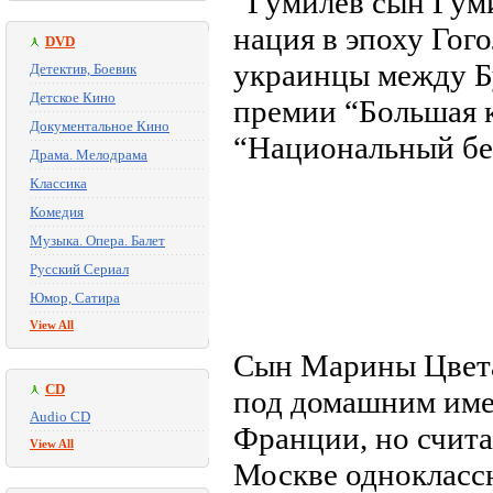
“Гумилев сын Гуми
нация в эпоху Гого
DVD
украинцы между Б
Детектив, Боевик
Детское Кино
премии “Большая 
Документальное Кино
“Национальный бес
Драма. Мелодрама
Классика
Комедия
Музыка. Опера. Балет
Русский Сериал
Юмор, Сатира
View All
Сын Марины Цвета
CD
под домашним имен
Audio CD
Франции, но счита
View All
Москве одноклассн