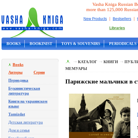
Vasha Kniga Russian B
more than 125,000 Russia
|
|
New Products
Bestsellers
Libraries
BOOKS
BOOKINIST
TOYS & SOUVENIRS
PERIODICALS
ON SALE
КАТАЛОГ
КНИГИ
ПУБЛИ
Books
МЕМУАРЫ
Авторы
Серии
Периодика
Парижские мальчики в ст
Букинистическая
литература
Книги на украинском
языке
Tamizdat
Детская литература
Дом и семья