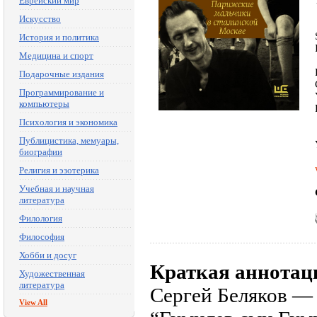
Еврейский мир
Искусство
История и политика
Медицина и спорт
Подарочные издания
Программирование и
компьютеры
Психология и экономика
Публицистика, мемуары,
биографии
Религия и эзотерика
Учебная и научная
литература
Филология
Философия
Хобби и досуг
Краткая аннотац
Художественная
литература
Сергей Беляков — 
View All