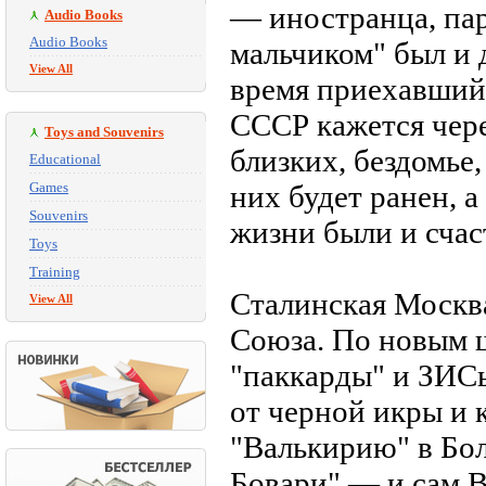
— иностранца, па
Audio Books
Audio Books
мальчиком" был и 
View All
время приехавший 
СССР кажется чере
Toys and Souvenirs
близких, бездомье,
Educational
Games
них будет ранен, 
Souvenirs
жизни были и счас
Toys
Training
Сталинская Москв
View All
Союза. По новым 
"паккарды" и ЗИСы
от черной икры и 
"Валькирию" в Бо
Бовари" — и сам В