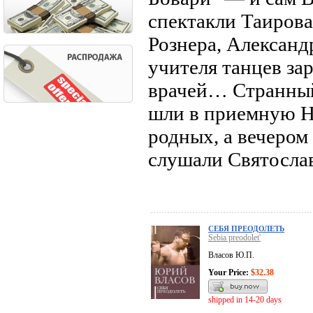
спектакли Таирова
Рознера, Александ
учителя танцев за
врачей… Странный,
шли в приемную Н
родных, а вечером
слушали Святослав
СЕБЯ ПРЕОДОЛЕТЬ
Sebia preodolet'
Власов Ю.П.
Your Price:
$32.38
shipped in 14-20 days